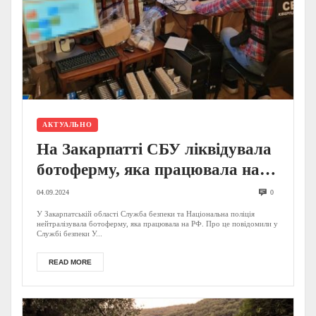
АКТУАЛЬНО
На Закарпатті СБУ ліквідувала
ботоферму, яка працювала на
спецслужби РФ
04.09.2024
0
У Закарпатській області Служба безпеки та Національна поліція
нейтралізувала ботоферму, яка працювала на РФ. Про це повідомили у
Службі безпеки У...
READ MORE