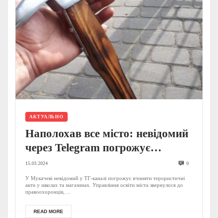
АКТУАЛЬНО
Наполохав все місто: невідомий
через Telegram погрожує
мукачівцям помстою (оновлено)
15.03.2024
0
У Мукачеві невідомий у ТГ-каналі погрожує вчиняти терористичні
акти у школах та магазинах. Управління освіти міста звернулося до
правоохоронців, ...
READ MORE