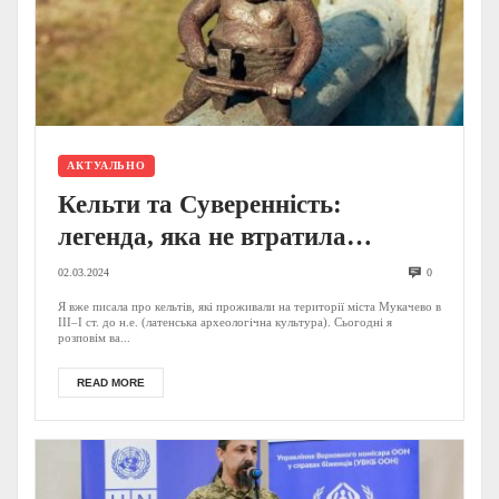
АКТУАЛЬНО
Кельти та Суверенність:
легенда, яка не втратила
актуальності
02.03.2024
0
Я вже писала про кельтів, які проживали на території міста Мукачево в
III–I ст. до н.е. (латенська археологічна культура). Сьогодні я
розповім ва...
READ MORE