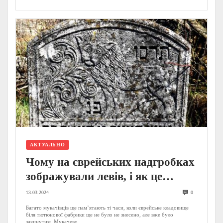
АКТУАЛЬНО
Чому на єврейських надгробках
зображували левів, і як це
робили на Закарпатті
13.03.2024
0
Багато мукачівців ще пам’ятають ті часи, коли єврейське кладовище
біля тютюнової фабрики ще не було не знесено, але вже було
закинутим. Мукачево....