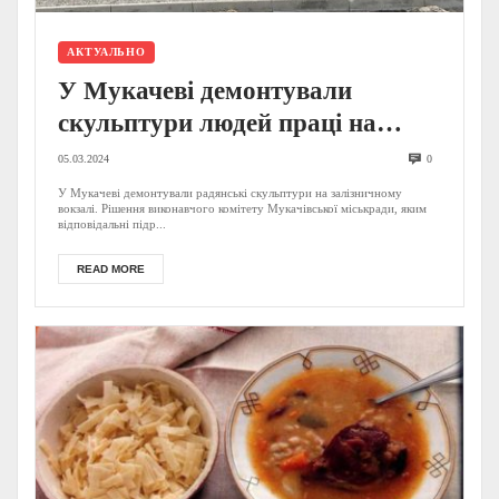
АКТУАЛЬНО
У Мукачеві демонтували
скульптури людей праці на
вокзалі: що буде замість них.
05.03.2024
0
ФОТО
У Мукачеві демонтували радянські скульптури на залізничному
вокзалі. Рішення виконавчого комітету Мукачівської міськради, яким
відповідальні підр...
READ MORE