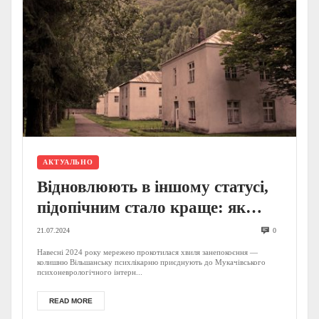
АКТУАЛЬНО
Відновлюють в іншому статусі,
підопічним стало краще: як
змінюється Вільшанська
21.07.2024
0
психлікарня під юрисдикцією
Навесні 2024 року мережею прокотилася хвиля занепокоєння —
колишню Вільшанську психлікарню приєднують до Мукачівського
Мукачева
психоневрологічного інтерн...
READ MORE