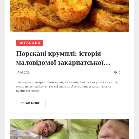
АКТУАЛЬНО
Порскані крумплі: історія
маловідомої закарпатської
страви
17.03.2024
0
Такі страви закарпатської кухні, як банош, бограч та рокот крумплі,
може не всі люблять, але всі знають. Але домашня закарпатська
кулінарія включ...
READ MORE