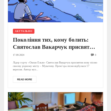
АКТУАЛЬНО
Покоління тих, кому болить:
Святослав Вакарчук присвятив
нову пісню Мукачеву
17.09.2024
0
Лідер гурту «Океан Ельзи» Святослав Вакарчук присвятив нову пісню
своєму рідному місту – Мукачеву. Прем’єра пісня відбулася 17
вересня. Автор муз...
READ MORE