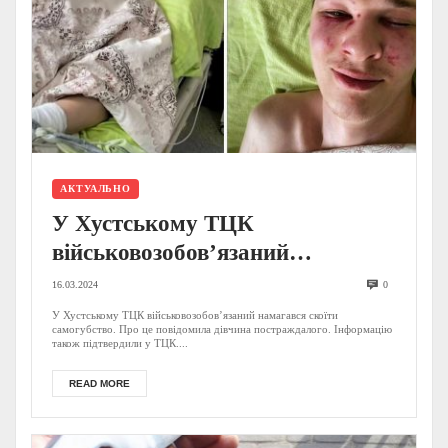
АКТУАЛЬНО
У Хустському ТЦК
військовозобов’язаний
намагався вчинити суїцид:
16.03.2024
0
поліція веде розслідування
У Хустському ТЦК військовозобов’язаний намагався скоїти
самогубство. Про це повідомила дівчина постраждалого. Інформацію
також підтвердили у ТЦК....
READ MORE