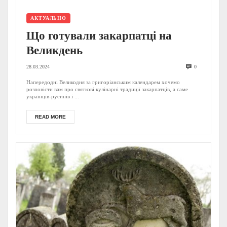
АКТУАЛЬНО
Що готували закарпатці на
Великдень
28.03.2024
0
Напередодні Великодня за григоріанським календарем хочемо
розповісти вам про святкові кулінарні традиції закарпатців, а саме
українців-русинів і ...
READ MORE