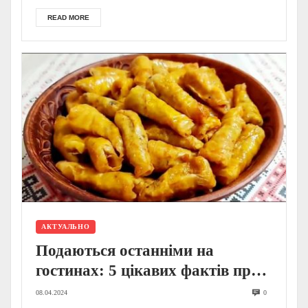
READ MORE
АКТУАЛЬНО
Подаються останніми на
гостинах: 5 цікавих фактів про
закарпатські голубці
08.04.2024
0