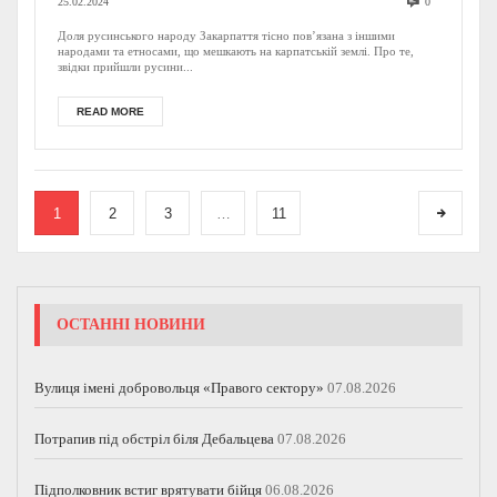
25.02.2024
0
Доля русинського народу Закарпаття тісно пов’язана з іншими
народами та етносами, що мешкають на карпатській землі. Про те,
звідки прийшли русини...
READ MORE
1
2
3
…
11
ОСТАННІ НОВИНИ
Вулиця імені добровольця «Правого сектору»
07.08.2026
Потрапив під обстріл біля Дебальцева
07.08.2026
Підполковник встиг врятувати бійця
06.08.2026