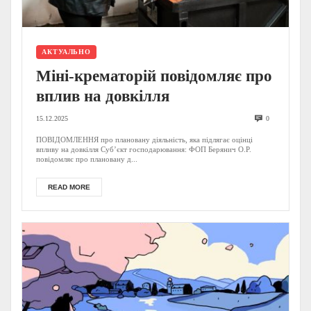
АКТУАЛЬНО
Міні-крематорій повідомляє про
вплив на довкілля
15.12.2025
0
ПОВІДОМЛЕННЯ про плановану діяльність, яка підлягає оцінці
впливу на довкілля Суб’єкт господарювання: ФОП Берянич О.Р.
повідомляє про плановану д...
READ MORE