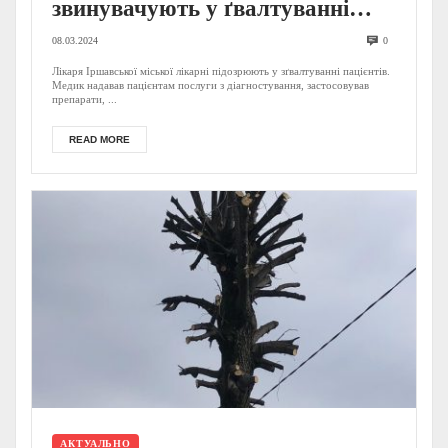
звинувачують у ґвалтуванні
пацієнтів
08.03.2024
0
Лікаря Іршавської міської лікарні підозрюють у зґвалтуванні пацієнтів.
Медик надавав пацієнтам послуги з діагностування, застосовував
препарати, ...
READ MORE
АКТУАЛЬНО