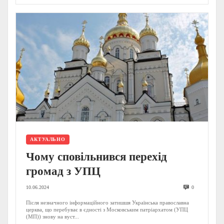
АКТУАЛЬНО
Чому сповільнився перехід
громад з УПЦ
10.06.2024
0
Після незначного інформаційного затишшя Українська православна
церква, що перебуває в єдності з Московським патріархатом (УПЦ
(МП)) знову на вуст...