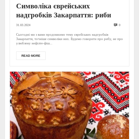
Символіка єврейських
надгробків Закарпаття: риби
31.03.2024
0
Сьогодні ми з вами продовжимо тему єврейських надгробків
Закарпаття, точніше символіки них. Будемо говорити про рибу, не про
улюблену нефілте-фіш...
READ MORE