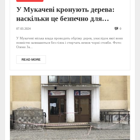
У Мукачеві кронують дерева:
наскільки це безпечно для
рослин. ФОТО
07.03.2024
0
У Мукачеві міська влада проводить обрізку дерев, унаслідок якої вони
повністю залишаються без гілок і стирчать немов чорні стовби. Фото:
Олени За...
READ MORE