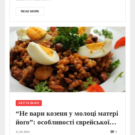
READ MORE
АКТУАЛЬНО
“Не вари козеня у молоці матері
його”: особливості єврейської
кухні на Закарпатті
11.03.2024
0