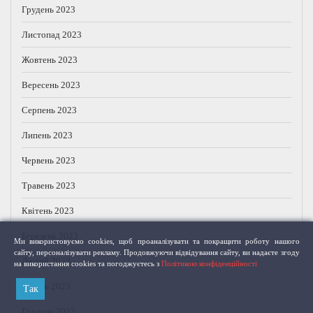
Грудень 2023
Листопад 2023
Жовтень 2023
Вересень 2023
Серпень 2023
Липень 2023
Червень 2023
Травень 2023
Квітень 2023
Березень 2023
Ми використовуємо cookies, щоб проаналізувати та покращити роботу нашого
сайту, персоналізувати рекламу. Продовжуючи відвідування сайту, ви надаєте згоду
Лютий 2023
на використання cookies та погоджуєтесь з
Політикою конфіденційності
Січень 2023
Так
Грудень 2022