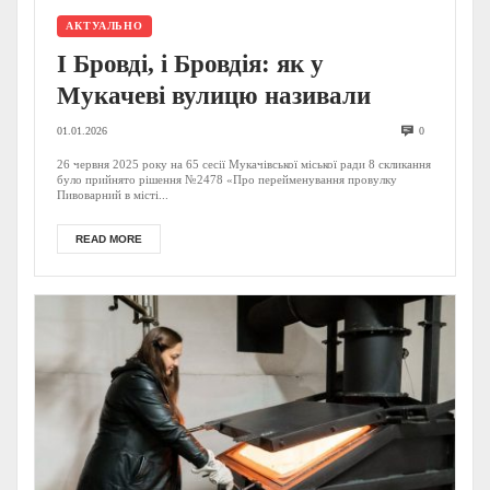
АКТУАЛЬНО
І Бровді, і Бровдія: як у
Мукачеві вулицю називали
01.01.2026
0
26 червня 2025 року на 65 сесії Мукачівської міської ради 8 скликання
було прийнято рішення №2478 «Про перейменування провулку
Пивоварний в місті...
READ MORE