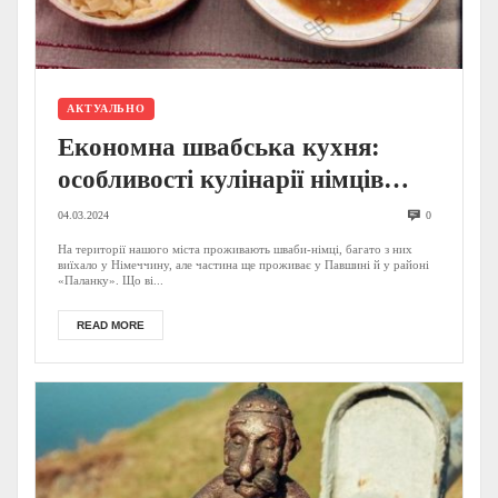
АКТУАЛЬНО
Економна швабська кухня:
особливості кулінарії німців
Мукачева
04.03.2024
0
На території нашого міста проживають шваби-німці, багато з них
виїхало у Німеччину, але частина ще проживає у Павшині й у районі
«Паланку». Що ві...
READ MORE