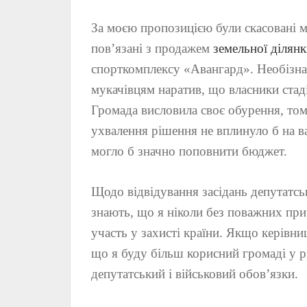
За моєю пропозицією були скасовані м
пов’язані з продажем
земельної ділян
спорткомплексу «Авангард». Необізна
мукачівцям наратив, що власники стад
Громада висловила своє обурення, то
ухвалення рішення не вплинуло б на в
могло б значно поповнити бюджет.
Щодо відвідування засідань депутатськ
знають, що я ніколи без поважних при
участь у захисті країни. Якщо керівни
що я буду більш корисний громаді у рі
депутатський і військовий обов’язки.