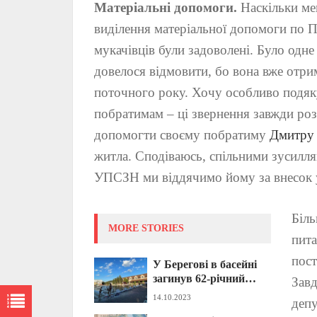
Матеріальні допомоги.
Наскільки ме
виділення матеріальної допомоги по П
мукачівців були задоволені. Було одне
довелося відмовити, бо вона вже отр
поточного року. Хочу особливо подяк
побратимам – ці звернення завжди ро
допомогти своєму побратиму
Дмитру 
житла. Сподіваюсь, спільними зусилля
УПСЗН ми віддячимо йому за внесок 
Біль
MORE STORIES
пита
пост
У Берегові в басейні
загинув 62-річний
Завд
турист із Львівщини
14.10.2023
депу