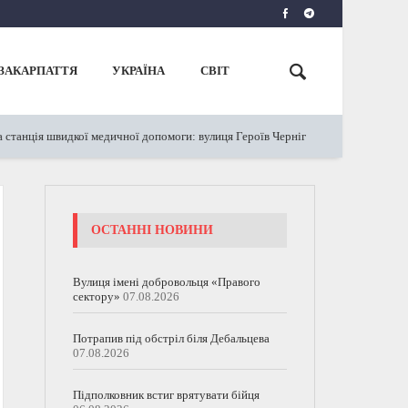
ЗАКАРПАТТЯ
УКРАЇНА
СВІТ
я швидкої медичної допомоги: вулиця Героїв Чернігова у Мукачеві
31.01
ОСТАННІ НОВИНИ
Вулиця імені добровольця «Правого
сектору»
07.08.2026
Потрапив під обстріл біля Дебальцева
07.08.2026
Підполковник встиг врятувати бійця