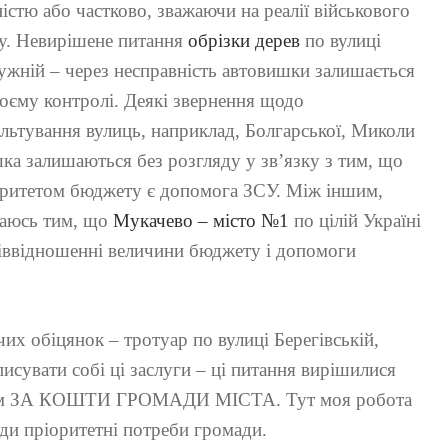
істю або частково, зважаючи на реалії військового
у. Невирішене питання
обрізки дерев
по вулиці
жній – через несправність автовишки залишається
оєму контролі. Деякі звернення щодо
льтування вулиць, наприклад, Болгарської, Миколи
а залишаються без розгляду у зв’язку з тим, що
оритетом бюджету є допомога ЗСУ. Між іншим,
аюсь тим, що
Мукачево – місто №1
по цілій Україні
іввідношенні величини бюджету і допомоги
х обіцянок – тротуар по вулиці Берегівській,
сувати собі ці заслуги – ці питання вирішилися
ганам ЗА КОШТИ ГРОМАДИ МІСТА. Тут моя робота
ади пріоритетні потреби громади.