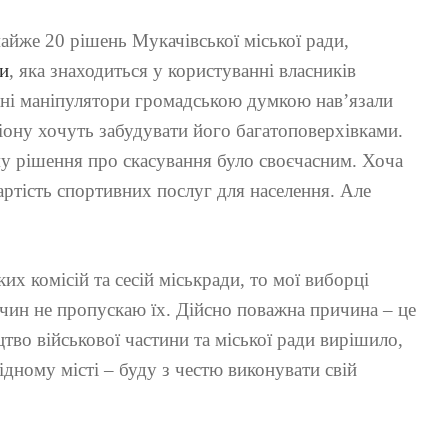
айже 20 рішень Мукачівської міської ради,
ки
, яка знаходиться у користуванні власників
ні маніпулятори громадською думкою нав’язали
іону хочуть забудувати його багатоповерхівками.
му рішення про скасування було своєчасним. Хоча
артість спортивних послуг для населення. Але
их комісій та сесій міськради, то мої виборці
чин не пропускаю їх. Дійсно поважна причина – це
цтво військової частини та міської ради вирішило,
дному місті – буду з честю виконувати свій