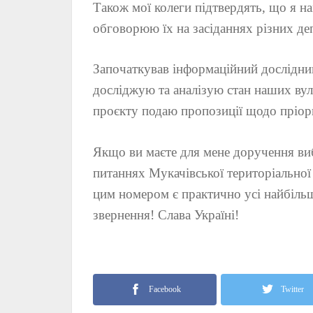
Також мої колеги підтвердять, що я н
обговорюю їх на засіданнях різних деп
Започаткував інформаційний дослідн
досліджую та аналізую стан наших вули
проєкту подаю пропозиції щодо пріори
Якщо ви маєте для мене доручення виб
питаннях Мукачівської територіальної
цим номером є практично усі найбільш
звернення! Слава Україні!
Facebook
Twitter