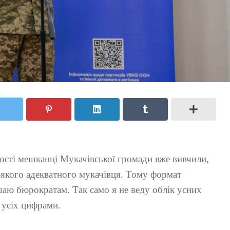
ьності мешканці Мукачівської громади вже вивчили,
-якого адекватного мукачівця. Тому формат
аю бюрократам. Так само я не веду облік усних
и усіх цифрами.