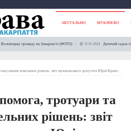
АКТУАЛЬНО
МУКАЧЕВО
ецьку громаду на Закарпатті (ФОТО)
Дитячий садок та станці
31.01.2024
касування земельних рішень: звіт мукачівського депутата Юрія Кравчука
помога, тротуари та
ельних рішень: звіт