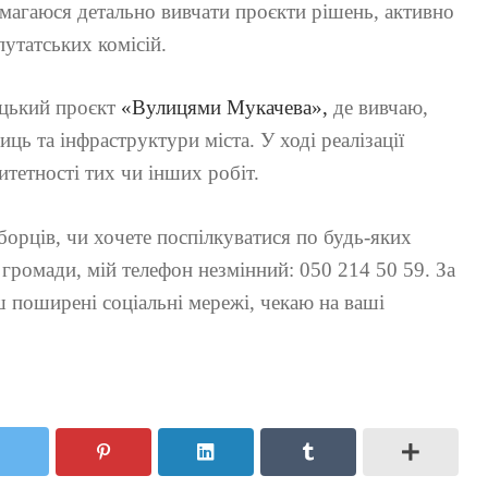
амагаюся детально вивчати проєкти рішень, активно
утатських комісій.
ицький проєкт
«Вулицями Мукачева»,
де вивчаю,
ць та інфраструктури міста. У ході реалізації
тетності тих чи інших робіт.
орців, чи хочете поспілкуватися по будь-яких
 громади, мій телефон незмінний: 050 214 50 59. За
 поширені соціальні мережі, чекаю на ваші