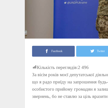
Facebook
Twitter
Кількість переглядів:
2 496
За вісім років моєї депутатської діял
що я радо приїду на запрошення будь
особистого прийому громадян я залиш
звернень, бо не ставлю за ціль вразит