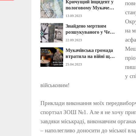
Кричущий інцидент у
повн
пологовому Мукачева:
стан
деталі від поліції та
13.09.2023
прокуратури
Окру
Знайдено мертвим
на м
розшукуваного у Чехії
юнака із Закарпаття
асфа
22.09.2023
(ФОТО)
Мешк
Мукачівська громада
втратила на війні ще
прі
одного Героя-
25.04.2023
пиш
захисника (ФОТО)
у сп
військовим!
Приклади виконання моїх передвиборчи
спортзал ЗОШ №1. Але я не хочу припи
завдяки міськраді, виконавчим ор
– наполегливо доносити до міської вл