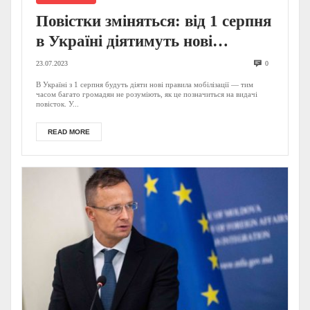
Повістки зміняться: від 1 серпня
в Україні діятимуть нові
правила мобілізації
23.07.2023
0
В Україні з 1 серпня будуть діяти нові правила мобілізації — тим
часом багато громадян не розуміють, як це позначиться на видачі
повісток. У...
READ MORE