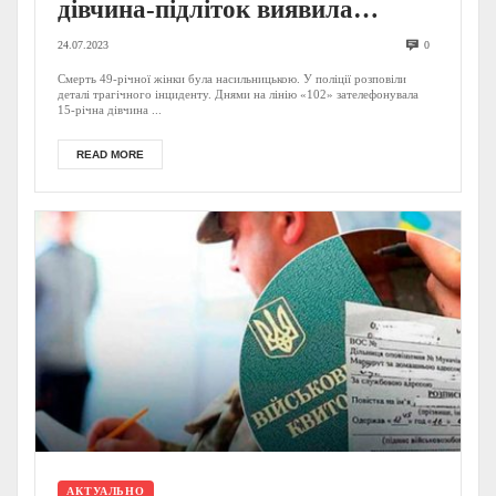
дівчина-підліток виявила
мертвою свою маму (ФОТО)
24.07.2023
0
Смерть 49-річної жінки була насильницькою. У поліції розповіли
деталі трагічного інциденту. Днями на лінію «102» зателефонувала
15-річна дівчина ...
READ MORE
АКТУАЛЬНО