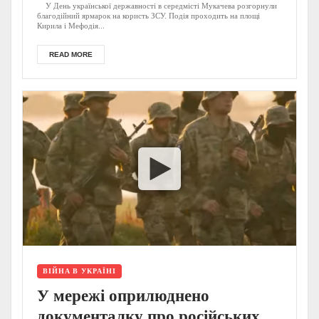
У День української державності в середмісті Мукачева розгорнули
благодійний ярмарок на користь ЗСУ. Подія проходить на площі
Кирила і Мефодія...
READ MORE
ВІЙНА В УКРАЇНІ
У мережі оприлюднено
документалку про російських