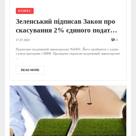
БІЗНЕС
Зеленський підписав Закон про
скасування 2% єдиного податку:
що варто знати платникам
27.07.2023
0
Підписано податковий законопроект №8401. Його прийняття є однію
з умов програми з МВФ. Президент підписав податковий законопроект
...
READ MORE