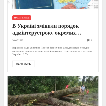
ПОЛІТИКА
В Україні змінили порядок
адмінтерустрою, окремих
населених пунктів більше не
30.07.2023
0
буде – прийнято Закон
Верховна рада ухвалила Проект Закону про дерадянізацію порядку
вирішення окремих питань адміністративно-територіального устрою
України. В Ук...
READ MORE