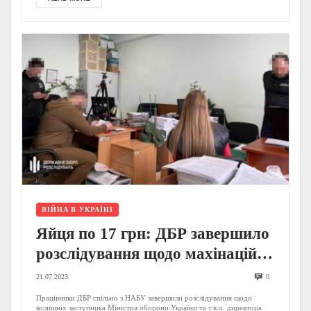
ВІЙНА В УКРАЇНІ
Яйця по 17 грн: ДБР завершило
розслідування щодо махінацій з
харчуванням ЗСУ (ФОТО)
21.07.2023
0
Працівники ДБР спільно з НАБУ завершили розслідування щодо
колишніх заступника Міністра оборони України та т.в.о. директора