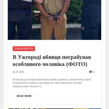
ЗАКАРПАТТЯ
В Ужгороді вбивця пограбував
особливого чоловіка (ФОТО)
21.07.2023
0
В Ужгороді поліція затримала раніше судимого зловмисника, який
пограбував чоловіка з інвалідністю. Як повідомляє Поліція
Закарпатської області, н...
READ MORE