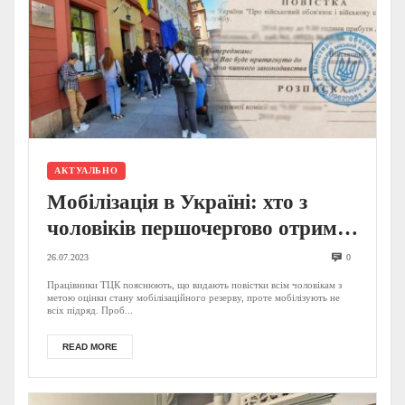
АКТУАЛЬНО
Мобілізація в Україні: хто з
чоловіків першочергово отримає
повістки в серпні?
26.07.2023
0
Працівники ТЦК пояснюють, що видають повістки всім чоловікам з
метою оцінки стану мобілізаційного резерву, проте мобілізують не
всіх підряд. Проб...
READ MORE