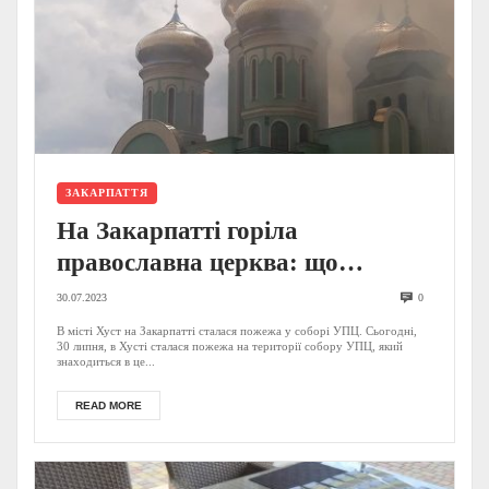
ЗАКАРПАТТЯ
На Закарпатті горіла
православна церква: що
відомо? (ФОТО)
30.07.2023
0
В місті Хуст на Закарпатті сталася пожежа у соборі УПЦ. Сьогодні,
30 липня, в Хусті сталася пожежа на території собору УПЦ, який
знаходиться в це...
READ MORE