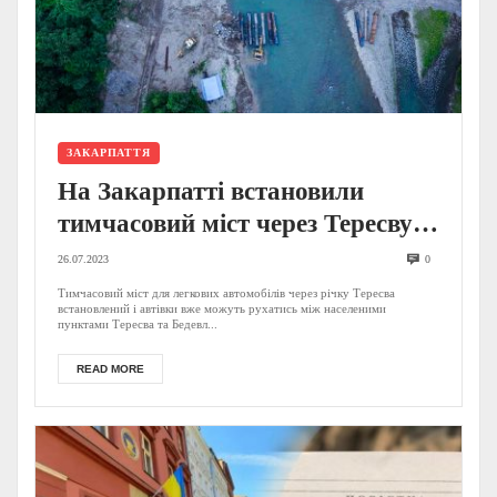
ЗАКАРПАТТЯ
На Закарпатті встановили
тимчасовий міст через Тересву, а
поруч зводять ще один(ФОТО)
26.07.2023
0
Тимчасовий міст для легкових автомобілів через річку Тересва
встановлений і автівки вже можуть рухатись між населеними
пунктами Тересва та Бедевл...
READ MORE