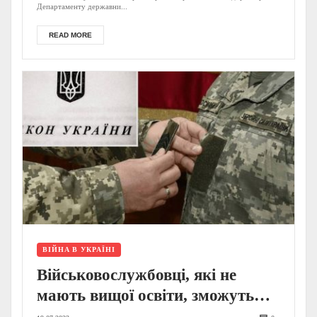
Департаменту державни...
READ MORE
ВІЙНА В УКРАЇНІ
Військовослужбовці, які не
мають вищої освіти, зможуть
отримати молодше офіцерське