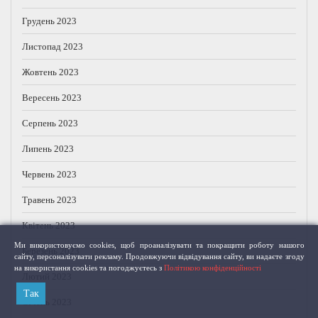
Грудень 2023
Листопад 2023
Жовтень 2023
Вересень 2023
Серпень 2023
Липень 2023
Червень 2023
Травень 2023
Квітень 2023
Ми використовуємо cookies, щоб проаналізувати та покращити роботу нашого
Березень 2023
сайту, персоналізувати рекламу. Продовжуючи відвідування сайту, ви надаєте згоду
на використання cookies та погоджуєтесь з
Політикою конфіденційності
Лютий 2023
Так
Січень 2023