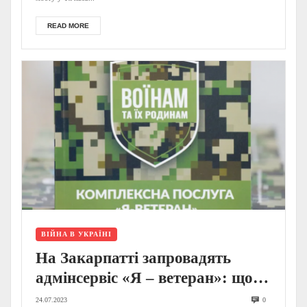
READ MORE
ВІЙНА В УКРАЇНІ
На Закарпатті запровадять
адмінсервіс «Я – ветеран»: що
відомо?
24.07.2023
0