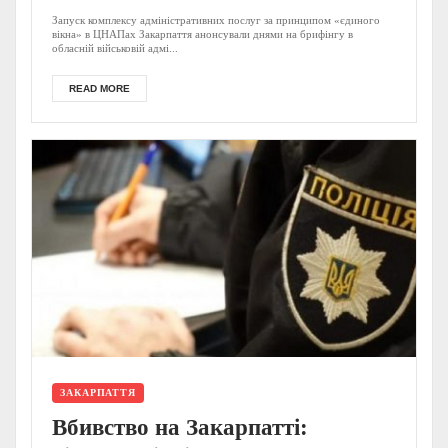
Запуск комплексу адміністративних послуг за принципом «єдиного
вікна» в ЦНАПах Закарпаття анонсували днями на брифінгу в
обласній військовій адмі...
READ MORE
ЗАКАРПАТТЯ
Вбивство на Закарпатті: