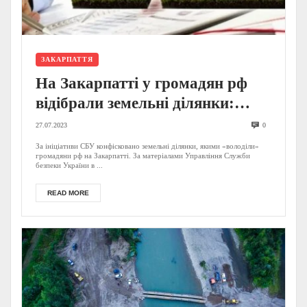
ЗАКАРПАТТЯ
На Закарпатті у громадян рф
відібрали земельні ділянки:
відомі подробиці
27.07.2023
0
За ініціативи СБУ конфісковано земельні ділянки, якими «володіли»
громадяни рф на Закарпатті. За матеріалами Управління Служби
безпеки України в ...
READ MORE