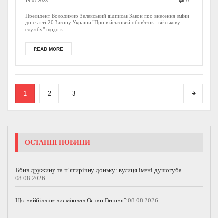
19.07.2023
0
звання: Закон підписано
Президент Володимир Зеленський підписав Закон про внесення зміни
до статті 20 Закону України "Про військовий обов'язок і військову
Президентом
службу" щодо к...
READ MORE
1
2
3
ОСТАННІ НОВИНИ
Вбив дружину та п’ятирічну доньку: вулиця імені душогуба
08.08.2026
Що найбільше висміював Остап Вишня?
08.08.2026