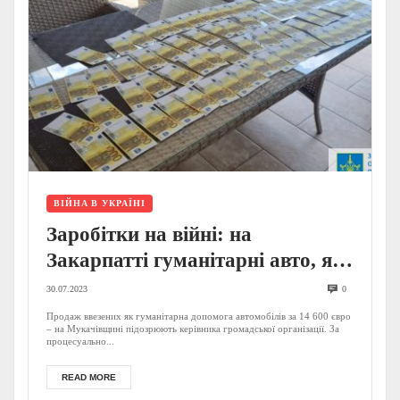
ВІЙНА В УКРАЇНІ
Заробітки на війні: на
Закарпатті гуманітарні авто, які
фактично мали передати
30.07.2023
0
військовим, продавали – відомі
Продаж ввезених як гуманітарна допомога автомобілів за 14 600 євро
– на Мукачівщині підозрюють керівника громадської організації. За
деталі оборудки (ФОТО)
процесуально...
READ MORE