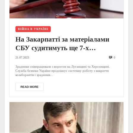
ВІЙНА В УКРАЇНІ
На Закарпатті за матеріалами
СБУ судитимуть ще 7-х
колаборантів – начальників,
21.07.2023
0
командира, директора та
Зрадники співпрацювали з ворогом на Луганщині та Херсонщині.
Служба безпеки України продовжує системну роботу з викриття
охоронця: відомі деталі
колаборантів і зрадників...
READ MORE