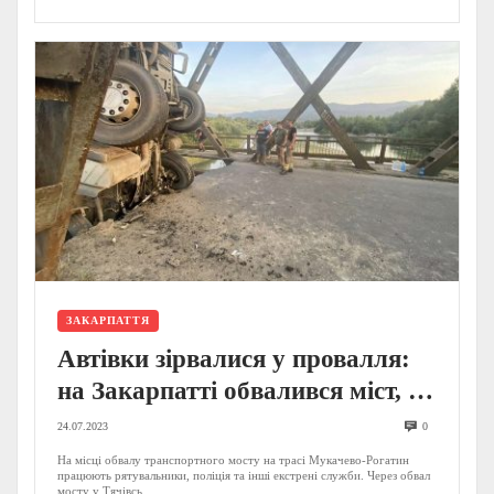
ЗАКАРПАТТЯ
Автівки зірвалися у провалля:
на Закарпатті обвалився міст, є
постраждалі, серед них діти
24.07.2023
0
(ФОТО)
На місці обвалу транспортного мосту на трасі Мукачево-Рогатин
працюють рятувальники, поліція та інші екстрені служби. Через обвал
мосту у Тячівсь...