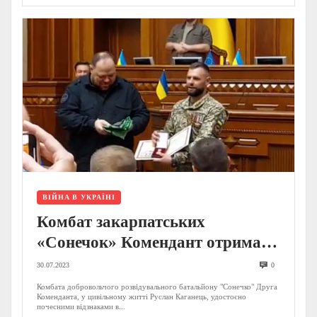
ВІЙНА В УКРАЇНІ
Комбат закарпатських
«Сонечок» Комендант отримав
високі відзнаки від Міністра
30.07.2023
0
оборони та голови ВРУ (ВІДЕО,
Комбата добровольчого розвідувального батальйону "Сонечко" Друга
Коменданта, у цивільному житті Руслан Каганець, удостоєно
ФОТО)
почесними відзнаками в...