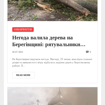
ЗАКАРПАТТЯ
Негода валила дерева на
Берегівщині: рятувальники
показали наслідки (ФОТО)
30.07.2023
0
На Берегівщині вирувала негода. Ввечері, 29 липня, внаслідок сильних
дощів та шквалистого вітру відбулось падіння дерев у Берегівському
районі. П...
READ MORE