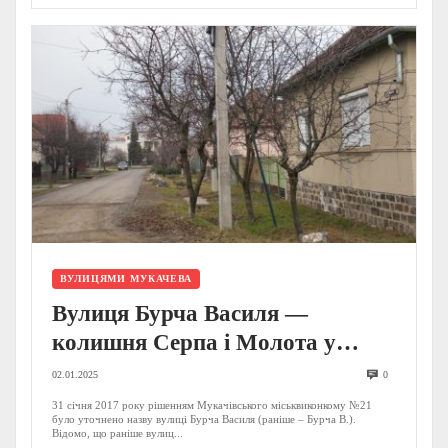
ВУЛИЦЯМИ МУКАЧЕВА
Вулиця Бурча Василя —
колишня Серпа і Молота у
Мукачеві
02.01.2025
0
31 січня 2017 року рішенням Мукачівського міськвиконкому №21
було уточнено назву вулиці Бурча Василя (раніше – Бурча В.).
Відомо, що раніше вулиц...