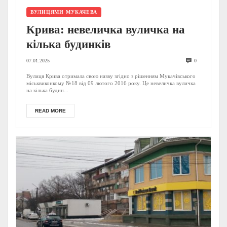
ВУЛИЦЯМИ МУКАЧЕВА
Крива: невеличка вуличка на
кілька будинків
07.01.2025
0
Вулиця Крива отримала свою назву згідно з рішенням Мукачівського
міськвиконкому №18 від 09 лютого 2016 року. Це невеличка вуличка
на кілька будин...
READ MORE