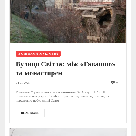
ВУЛИЦЯМИ МУКАЧЕВА
Вулиця Світла: між «Гаванню»
та монастирем
04.01.2025
0
Рішенням Мукачівського міськвиконкому №18 від 09.02.2016
присвоєно назву вулиці Світла. Вулиця є тупиковою, проходить
паралельно набережній Латор...
READ MORE