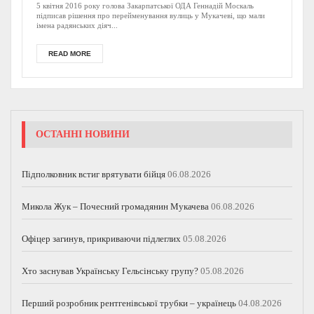
сталося
5 квітня 2016 року голова Закарпатської ОДА Геннадій Москаль
підписав рішення про перейменування вулиць у Мукачеві, що мали
імена радянських діяч...
READ MORE
ОСТАННІ НОВИНИ
Підполковник встиг врятувати бійця
06.08.2026
Микола Жук – Почесний громадянин Мукачева
06.08.2026
Офіцер загинув, прикриваючи підлеглих
05.08.2026
Хто заснував Українську Гельсінську групу?
05.08.2026
Перший розробник рентгенівської трубки – українець
04.08.2026