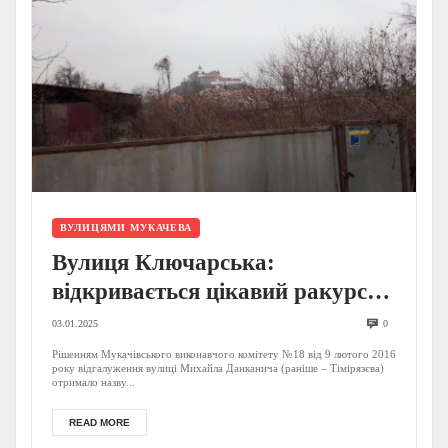
ВУЛИЦЯМИ МУКАЧЕВА
Вулиця Ключарська:
відкривається цікавий ракурс
«Паланку»
03.01.2025
0
Рішенням Мукачівського виконавчого комітету №18 від 9 лютого 2016
року відгалуження вулиці Михайла Данканича (раніше – Тімірязєва)
отримало назву...
READ MORE