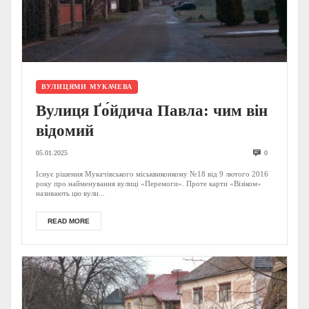
ВУЛИЦЯМИ МУКАЧЕВА
Вулиця Ґо́йдича Павла: чим він
відомий
05.01.2025
0
Існує рішення Мукачівського міськвиконкому №18 від 9 лютого 2016
року про найменування вулиці «Перемоги». Проте карти «Візіком»
називають цю вули...
READ MORE