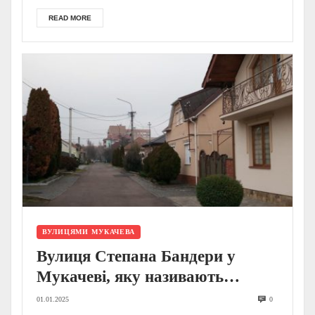
READ MORE
ВУЛИЦЯМИ МУКАЧЕВА
Вулиця Степана Бандери у
Мукачеві, яку називають
Ярослава Галана: чому так
01.01.2025
0