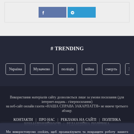
# TRENDING
Україна
Мукачево
поліція
війна
смерть
ЗСУ
Використання матеріалів сайту дозволяється лише за умови посилання (для
інтернет-видань - гіперпосилання)
на веб-сайт онлайн газети «НАША СПРАВА ЗАКАРПАТТЯ» не нижче третього
абзацу.
КОНТАКТИ
|
ПРО НАС
|
РЕКЛАМА НА САЙТІ
|
ПОЛІТИКА
КОНФІДЕНЦІЙНОСТІ
|
РЕДАКЦІЙНА ПОЛІТИКА
Ми використовуємо cookies, щоб проаналізувати та покращити роботу нашого
Засновник і фундатор проєкту:
Юрій Кравчук