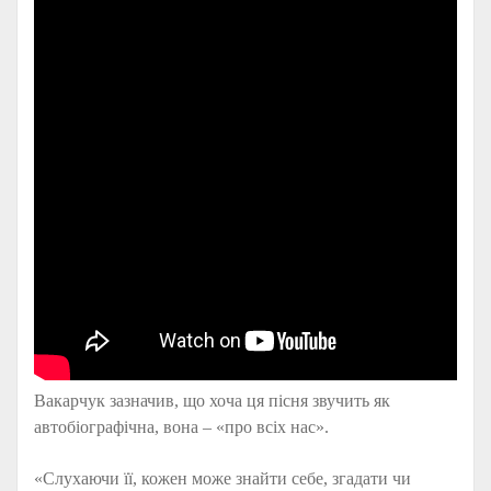
Вакарчук зазначив, що хоча ця пісня звучить як
автобіографічна, вона – «про всіх нас».
«Слухаючи її, кожен може знайти себе, згадати чи