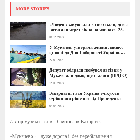
MORE STORIES
«Людей евакуювали в спортзали, дітей
витягали через вікна на човнах». 25-
річчя повені на Закарпатті: як це було
08.11.2023
у Мукачеві
У Мукачеві утворили живий ланцюг
єдності до Дня Соборності України.
ФОТО
22.01.2024
Депутат облради позбувся автівки у
Мукачеві: відомо, що сталося (ВІДЕО)
11.04.2023
Закарпатці і вся Україна очікують
серйозного рішення від Президента
09.04.2023
Автор музики і слів – Святослав Вакарчук.
«Мукачево» – дуже дорога і, без перебільшення,