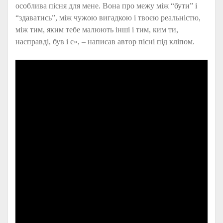
особлива пісня для мене. Вона про межу між “бути” і
“здаватись”, між чужою вигадкою і твоєю реальністю,
між тим, яким тебе малюють інші і тим, ким ти,
насправді, був і є», – написав автор пісні під кліпом.