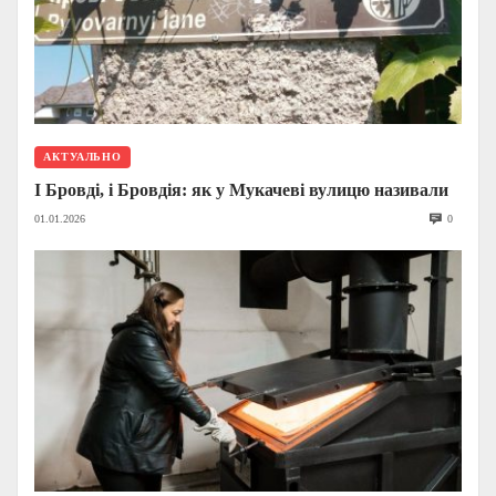
АКТУАЛЬНО
І Бровді, і Бровдія: як у Мукачеві вулицю називали
01.01.2026
0