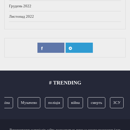
Грудень 2022
Листопад 2022
# TRENDING
Мукачево
поліція
війна
смерть
ЗСУ
прок