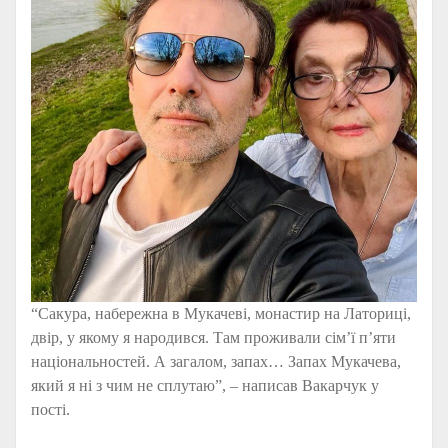
“Сакура, набережна в Мукачеві, монастир на Латориці,
двір, у якому я народився. Там проживали сім’ї п’яти
національностей. А загалом, запах… Запах Мукачева,
який я ні з чим не сплутаю”, – написав Вакарчук у
пості.