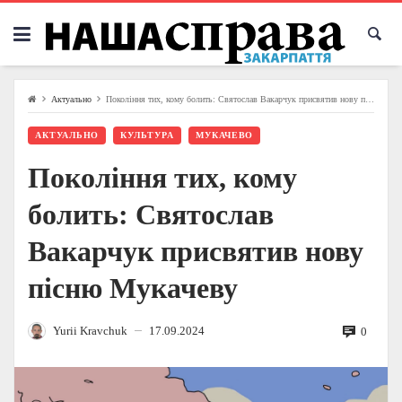
Skip
to
content
Актуально
Покоління тих, кому болить: Святослав Вакарчук присвятив нову пісню Мукачеву
АКТУАЛЬНО
КУЛЬТУРА
МУКАЧЕВО
Покоління тих, кому
болить: Святослав
Вакарчук присвятив нову
пісню Мукачеву
Yurii Kravchuk
17.09.2024
0
—