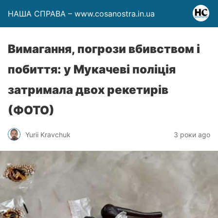
НАША СПРАВА – www.cosanostra.in.ua
Вимагання, погрози вбивством і
побиття: у Мукачеві поліція
затримала двох рекетирів
(ФОТО)
Yurii Kravchuk
3 роки ago