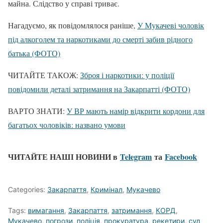
майна. Слідство у справі триває.
Нагадуємо, як повідомлялося раніше,
У Мукачеві чоловік
під алкоголем та наркотиками до смерті забив рідного
батька (ФОТО)
ЧИТАЙТЕ ТАКОЖ:
Зброя і наркотики: у поліції
повідомили деталі затримання на Закарпатті (ФОТО)
ВАРТО ЗНАТИ:
У ВР мають намір відкрити кордони для
багатьох чоловіків: названо умови
ЧИТАЙТЕ НАШІ НОВИНИ в
Telegram
та
Facebook
Categories:
Закарпаття
,
Кримінал
,
Мукачево
Tags:
вимагання
,
Закарпаття
,
затримання
,
КОРД
,
Мукачево
,
погрози
,
поліція
,
прокуратура
,
рекетири
,
суд