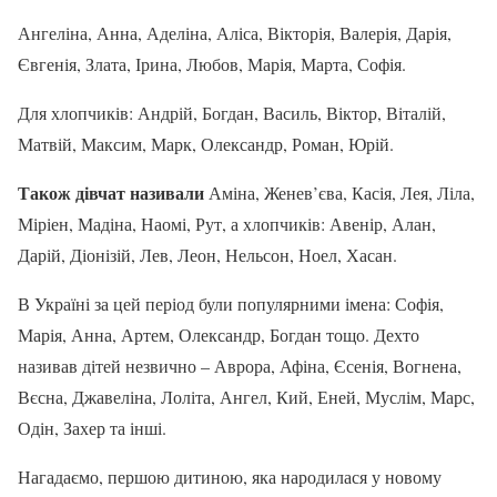
Ангеліна, Анна, Аделіна, Аліса, Вікторія, Валерія, Дарія,
Євгенія, Злата, Ірина, Любов, Марія, Марта, Софія.
Для хлопчиків: Андрій, Богдан, Василь, Віктор, Віталій,
Матвій, Максим, Марк, Олександр, Роман, Юрій.
Також дівчат називали
Аміна, Женев’єва, Касія, Лея, Ліла,
Міріен, Мадіна, Наомі, Рут, а хлопчиків: Авенір, Алан,
Дарій, Діонізій, Лев, Леон, Нельсон, Ноел, Хасан.
В Україні за цей період були популярними імена: Софія,
Марія, Анна, Артем, Олександр, Богдан тощо. Дехто
називав дітей незвично – Аврора, Афіна, Єсенія, Вогнена,
Вєсна, Джавеліна, Лоліта, Ангел, Кий, Еней, Муслім, Марс,
Одін, Захер та інші.
Нагадаємо, першою дитиною, яка народилася у новому