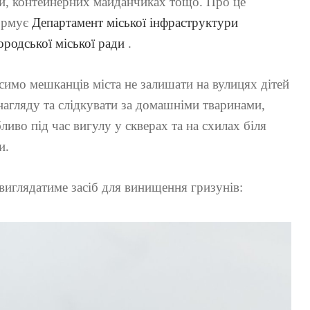
и, контейнерних майданчиках тощо. Про це
ормує
Департамент міської інфраструктури
родської міської ради
.
имо мешканців міста не залишати на вулицях дітей
нагляду та слідкувати за домашніми тваринами,
ливо під час вигулу у скверах та на схилах біля
и.
виглядатиме засіб для винищення гризунів: