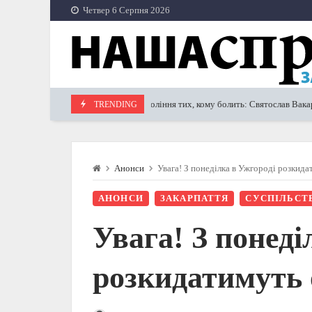
Skip
Четвер 6 Серпня 2026
to
content
Покоління тих, кому болить: Святослав Вакарчук прис
TRENDING
17.09.2024
Анонси
Увага! З понеділка в Ужгороді розкида
АНОНСИ
ЗАКАРПАТТЯ
СУСПІЛЬСТ
Увага! З понеді
розкидатимуть 