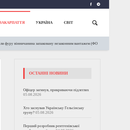
ЗАКАРПАТТЯ
УКРАЇНА
СВІТ
інничанина запаковану незаконним вантажем (ФОТО)
Зеленсь
16.03.2024
ОСТАННІ НОВИНИ
Офіцер загинув, прикриваючи підлеглих
05.08.2026
Хто заснував Українську Гельсінську
групу?
05.08.2026
Перший розробник рентгенівської