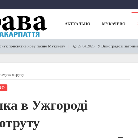
АКТУАЛЬНО
МУКАЧЕВО
вятив нову пісню Мукачеву
У Виноградові затримали фуру в
27.04.2023
тимуть отруту
ВО
лка в Ужгороді
отруту