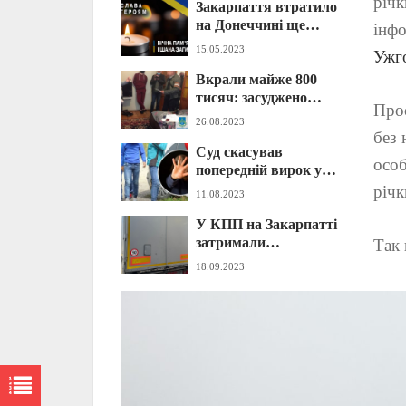
річк
Закарпаття втратило
на Донеччині ще
інф
одного захисника
15.05.2023
Ужго
(ФОТО)
Вкрали майже 800
тисяч: засуджено
Прос
експосадовця
26.08.2023
Закарпатської ОДА та
без 
Суд скасував
директора будівельної
особ
попередній вирок у
компанії (ФОТО)
справі групового
річк
11.08.2023
зґвалтування 14-річної
У КПП на Закарпатті
дівчинки на
затримали
Закарпатті: відомі
Так 
масштабний
деталі
18.09.2023
контрабандний
вантаж з «липовими»
документами: відомі
деталі (ФОТО)