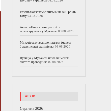
трубки – українець
04.08.2026
Розбив московське військо ще 500 років
тому
03.08.2026
Автор «Повісті минулих літ»
зареєструвався у Мукачеві
03.08.2026
Мукачівську вулицю назвали іменем
буковинської феміністки
03.08.2026
Вулицю у Мукачеві назвали іменем
святого праведника
02.08.2026
АРХІВ
Серпень 2026