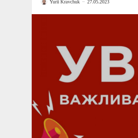
Yurii Kravchuk
27.05.2023
—