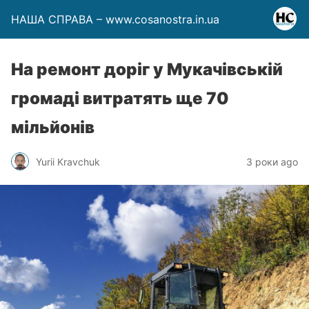
НАША СПРАВА – www.cosanostra.in.ua
На ремонт доріг у Мукачівській
громаді витратять ще 70
мільйонів
Yurii Kravchuk
3 роки ago