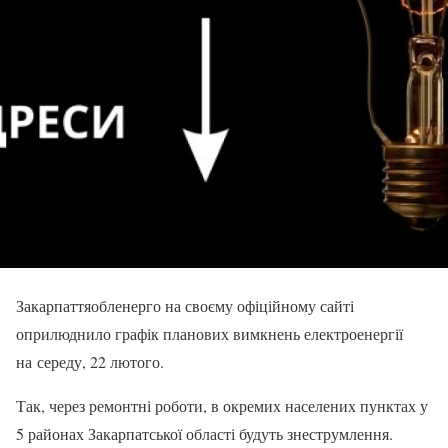
Закарпаттяобленерго на своєму офіційному сайті
оприлюднило графік планових вимкнень електроенергії
на середу, 22 лютого.
Так, через ремонтні роботи, в окремих населених пунктах у
5 районах Закарпатської області будуть знеструмлення.