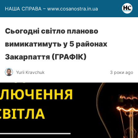
НАША СПРАВА – www.cosanostra.in.ua
Сьогодні світло планово
вимикатимуть у 5 районах
Закарпаття (ГРАФІК)
Yurii Kravchuk
3 роки ago