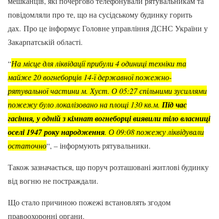
мешканців, які почергово телефонували рятувальникам та
повідомляли про те, що на сусідському будинку горить
дах. Про це інформує Головне управління ДСНС України у
Закарпатській області.
“
На місце для ліквідації прибули 4 одиниці техніки та
майже 20 вогнеборців 14-ї державної пожежно-
рятувальної частини м. Хуст. О 05:27 спільними зусиллями
пожежу було локалізовано на площі 130 кв.м.
Під час
гасіння, у одній з кімнат вогнеборці виявили тіло власниці
оселі 1947 року народження
. О 09:08 пожежу ліквідували
остаточно
“, – інформують рятувальники.
Також зазначається, що поруч розташовані житлові будинку
від вогню не постраждали.
Що стало причиною пожежі встановлять згодом
правоохоронні органи.