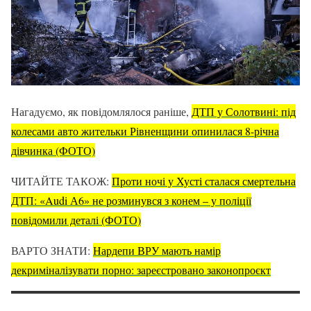
Нагадуємо, як повідомлялося раніше,
ДТП у Солотвині: під
колесами авто жительки Рівненщини опинилася 8-річна
дівчинка (ФОТО)
ЧИТАЙТЕ ТАКОЖ:
Проти ночі у Хусті сталася смертельна
ДТП: «Audi А6» не розминувся з конем – у поліції
повідомили деталі (ФОТО)
ВАРТО ЗНАТИ:
Нардепи ВРУ мають намір
декриміналізувати порно: зареєстровано законопроєкт