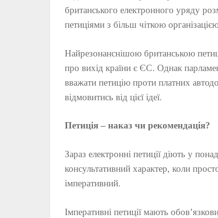
британського електронного уряду роз
петиціями з більш чіткою організаціє
Найрезонанснішою британською петиціє
про вихід країни є ЄС. Однак парлам
вважати петицію проти платних автодо
відмовитись від цієї ідеї.
Петиція – наказ чи рекомендація?
Зараз електронні петиції діють у пона
консультативний характер, коли просто
імперативний.
Імперативні петиції мають обов’язков