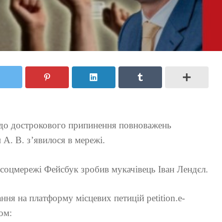
одо дострокового припинення повноважень
А. В. з’явилося в мережі.
в соцмережі Фейсбук зробив мукачівець Іван Лендєл.
ння на платформу місцевих петицій petition.e-
ом: