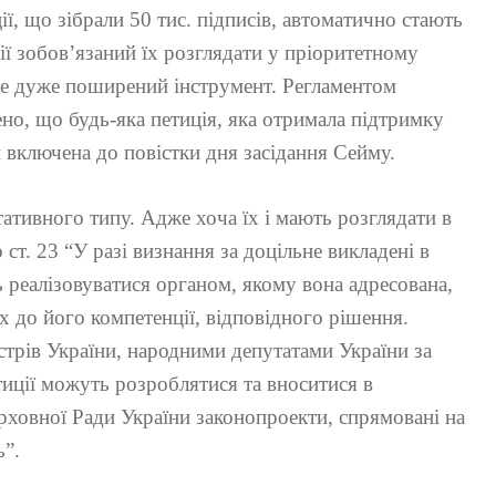
ції, що зібрали 50 тис. підписів, автоматично стають
ії зобов’язаний їх розглядати у пріоритетному
 не дуже поширений інструмент. Регламентом
ено, що будь-яка петиція, яка отримала підтримку
 включена до повістки дня засідання Сейму.
ативного типу. Адже хоча їх і мають розглядати в
ст. 23 “У разі визнання за доцільне викладені в
ь реалізовуватися органом, якому вона адресована,
х до його компетенції, відповідного рішення.
трів України, народними депутатами України за
тиції можуть розроблятися та вноситися в
ховної Ради України законопроекти, спрямовані на
ь”.