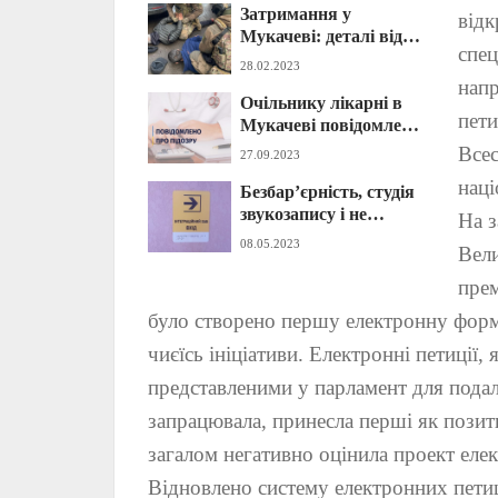
Затримання у
«лівій» врізці, а
відк
Мукачеві: деталі від
секретар міськради
спец
поліції (ФОТО)
мера у блокуванні
28.02.2023
коштів для ЗСУ та
напр
Очільнику лікарні в
освітян
пети
Мукачеві повідомлено
про підозру: що він
Всес
27.09.2023
накоїв?
наці
Безбар’єрність, студія
звукозапису і не
На з
тільки: у Мукачеві
08.05.2023
Вели
відчинив двері
інтеграційний хаб
прем
(ФОТО)
було створено першу електронну форму
чиєїсь ініціативи. Електронні петиції,
представленими у парламент для пода
запрацювала, принесла перші як позитив
загалом негативно оцінила проект елек
Відновлено систему електронних петиці