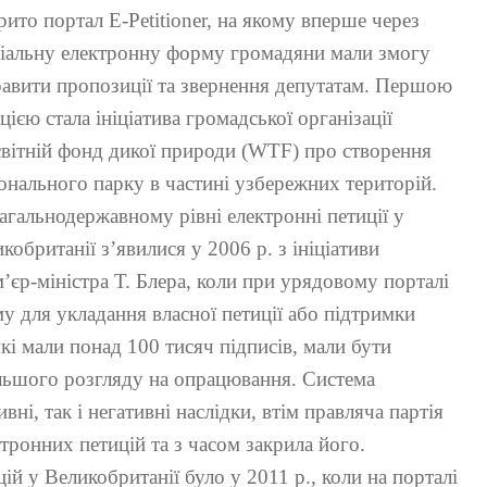
рито портал E-Petitioner, на якому вперше через
іальну електронну форму громадяни мали змогу
авити пропозиції та звернення депутатам. Першою
цією стала ініціатива громадської організації
вітній фонд дикої природи (WTF) про створення
онального парку в частині узбережних територій.
агальнодержавному рівні електронні петиції у
кобританії з’явилися у 2006 р. з ініціативи
’єр-міністра Т. Блера, коли при урядовому порталі
 для укладання власної петиції або підтримки
 які мали понад 100 тисяч підписів, мали бути
льшого розгляду на опрацювання. Система
ні, так і негативні наслідки, втім правляча партія
тронних петицій та з часом закрила його.
й у Великобританії було у 2011 р., коли на порталі