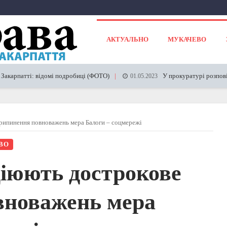
АКТУАЛЬНО
МУКАЧЕВО
ті: відомі подробиці (ФОТО)
У прокуратурі розповіли про 
01.05.2023
рипинення повноважень мера Балоги – соцмережі
ВО
ціюють дострокове
вноважень мера