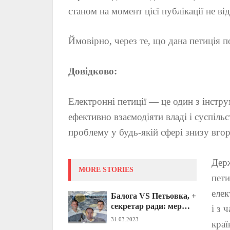
станом на момент цієї публікації не ві
Ймовірно, через те, що дана петиція п
Довідково:
Електронні петиції — це один з інстр
ефективно взаємодіяти владі і суспіл
проблему у будь-якій сфері знизу вго
Дер
MORE STORIES
пети
елек
Балога VS Петьовка, +
секретар ради: мер
і з 
Мукачева звинуватив
31.03.2023
краї
родича нардепа у