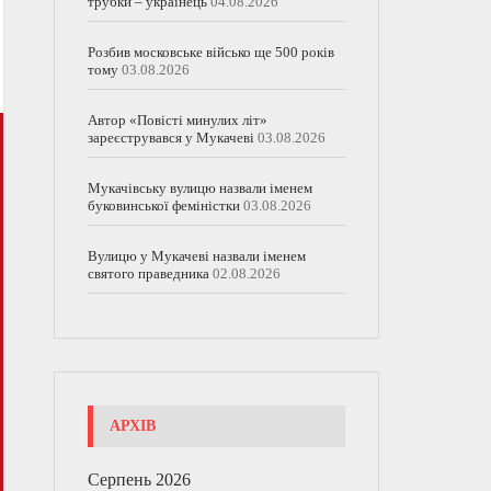
трубки – українець
04.08.2026
Розбив московське військо ще 500 років
тому
03.08.2026
Автор «Повісті минулих літ»
зареєструвався у Мукачеві
03.08.2026
Мукачівську вулицю назвали іменем
буковинської феміністки
03.08.2026
Вулицю у Мукачеві назвали іменем
святого праведника
02.08.2026
АРХІВ
Серпень 2026