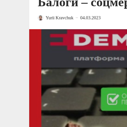
Балоги – соцме
Yurii Kravchuk
04.03.2023
—