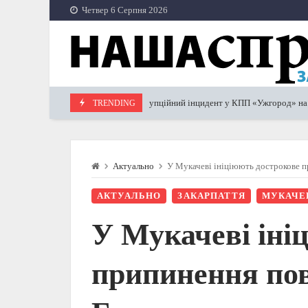
Skip
Четвер 6 Серпня 2026
to
content
Корупційний інцидент у КПП «Ужгород» на Закарпат
TRENDING
16.09.2023
Актуально
У Мукачеві ініціюють дострокове п
АКТУАЛЬНО
ЗАКАРПАТТЯ
МУКАЧЕ
У Мукачеві іні
припинення по