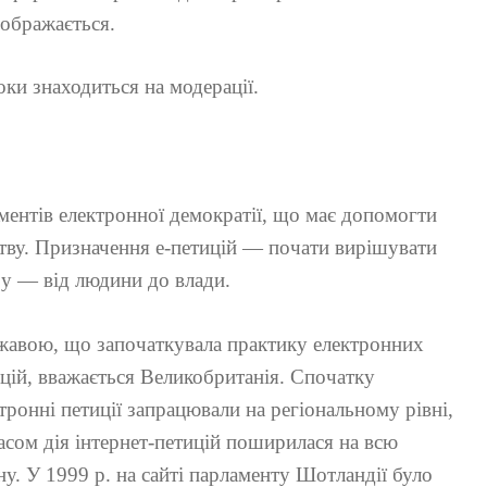
дображається.
оки знаходиться на модерації.
ументів електронної демократії, що має допомогти
ьству. Призначення е-петицій — почати вирішувати
ру — від людини до влади.
жавою, що започаткувала практику електронних
цій, вважається Великобританія. Спочатку
тронні петиції запрацювали на регіональному рівні,
часом дія інтернет-петицій поширилася на всю
ну. У 1999 р. на сайті парламенту Шотландії було