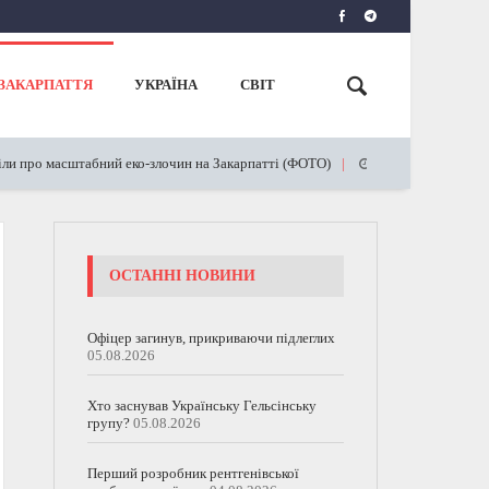
ЗАКАРПАТТЯ
УКРАЇНА
СВІТ
масштабний еко-злочин на Закарпатті (ФОТО)
Стосується всі
09.05.2023
ОСТАННІ НОВИНИ
Офіцер загинув, прикриваючи підлеглих
05.08.2026
Хто заснував Українську Гельсінську
групу?
05.08.2026
Перший розробник рентгенівської