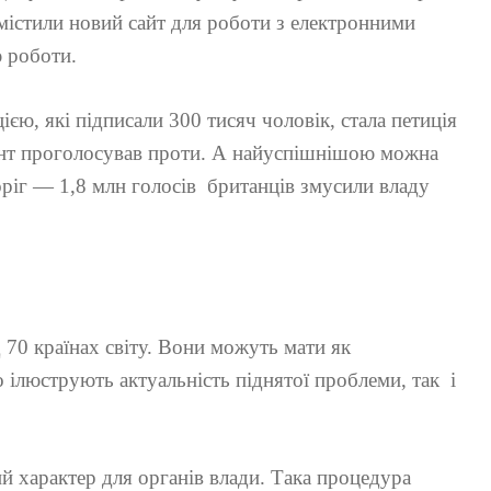
містили новий сайт для роботи з електронними
ю роботи.
ю, які підписали 300 тисяч чоловік, стала петиція
ент проголосував проти. А найуспішнішою можна
ріг — 1,8 млн голосів британців змусили владу
д 70 країнах світу. Вони можуть мати як
 ілюструють актуальність піднятої проблеми, так і
ий характер для органів влади. Така процедура