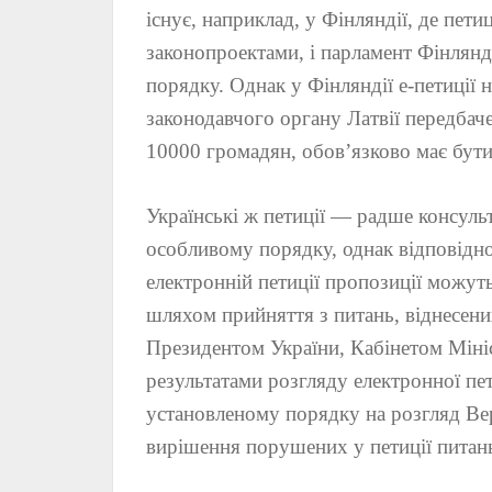
існує, наприклад, у Фінляндії, де пети
законопроектами, і парламент Фінлянд
порядку. Однак у Фінляндії е-петиції
законодавчого органу Латвії передбач
10000 громадян, обов’язково має бути
Українські ж петиції — радше консульт
особливому порядку, однак відповідно 
електронній петиції пропозиції можут
шляхом прийняття з питань, віднесени
Президентом України, Кабінетом Мініс
результатами розгляду електронної пе
установленому порядку на розгляд Вер
вирішення порушених у петиції питан