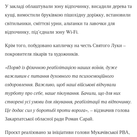
У закладі облаштували зону відпочинку, висадили дерева та
кущі, вимостили бруківкою пішохідну доріжку, встановили
світильники, сміттєві урни, альтанки та лавочки для
відпочинку, під’єднали зону Wi-Fi.
Крім того, побудовано капличку на честь Святого Луки –
покровителя лікарів та художників.
«Поряд із фізичною реабілітацією наших воїнів, дуже
важливим є питання духовного та психоемоційного
оздоровлення
.
Важливо, щоб наші військові відчували
турботу про себе, наше піклування. Бачили, що для них
створені усі умови для лікування, реабілітації та відпочинку.
Це додає сил у боротьбі проти ворога
»
,
– відзначив голова
Закарпатської обласної ради Роман Сарай.
Проєкт реалізовано за ініціативи голови Мукачівської РВА,