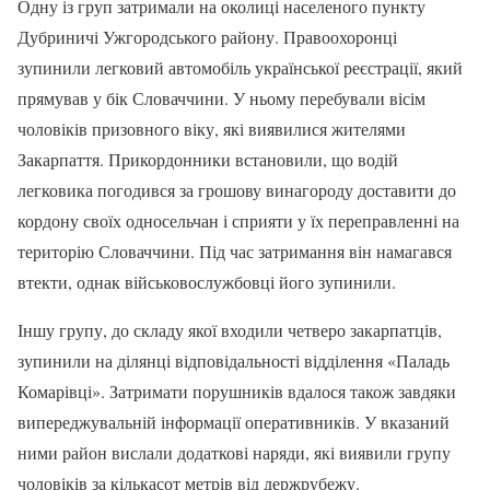
Одну із груп затримали на околиці населеного пункту
Дубриничі Ужгородського району. Правоохоронці
зупинили легковий автомобіль української реєстрації, який
прямував у бік Словаччини. У ньому перебували вісім
чоловіків призовного віку, які виявилися жителями
Закарпаття. Прикордонники встановили, що водій
легковика погодився за грошову винагороду доставити до
кордону своїх односельчан і сприяти у їх переправленні на
територію Словаччини. Під час затримання він намагався
втекти, однак військовослужбовці його зупинили.
Іншу групу, до складу якої входили четверо закарпатців,
зупинили на ділянці відповідальності відділення «Паладь
Комарівці». Затримати порушників вдалося також завдяки
випереджувальній інформації оперативників. У вказаний
ними район вислали додаткові наряди, які виявили групу
чоловіків за кількасот метрів від держрубежу.