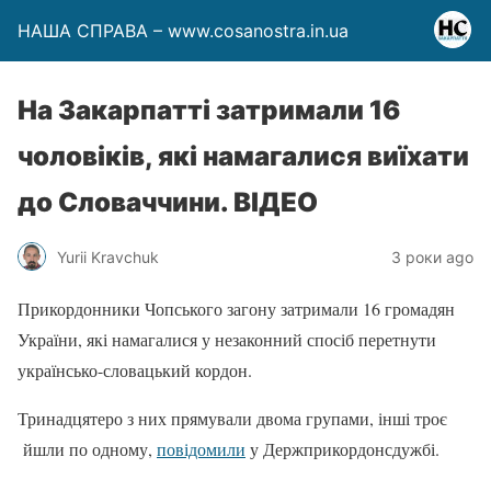
НАША СПРАВА – www.cosanostra.in.ua
На Закарпатті затримали 16
чоловіків, які намагалися виїхати
до Словаччини. ВІДЕО
Yurii Kravchuk
3 роки ago
Прикордонники Чопського загону затримали 16 громадян
України, які намагалися у незаконний спосіб перетнути
українсько-словацький кордон.
Тринадцятеро з них прямували двома групами, інші троє
йшли по одному,
повідомили
у Держприкордонсдужбі.