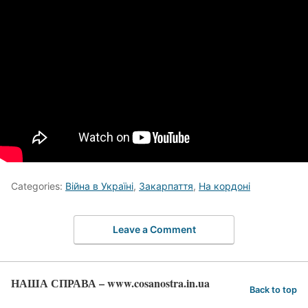
Categories:
Війна в Україні
,
Закарпаття
,
На кордоні
Leave a Comment
НАША СПРАВА – www.cosanostra.in.ua
Back to top