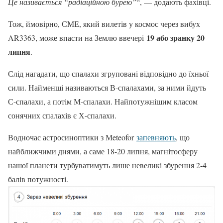
Це називається “радіаційною бурею”
“, — додають фахівці.
Тож, ймовірно, СМЕ, який вилетів у космос через вибух
19 або зранку 20
AR3363, може впасти на Землю ввечері
липня
.
Слід нагадати, що спалахи згруповані відповідно до їхньої
сили. Найменші називаються В-спалахами, за ними йдуть
С-спалахи, а потім М-спалахи. Найпотужнішим класом
сонячних спалахів є Х-спалахи.
Водночас астросиноптики з Мeteofor
запевняють
, що
найближчими днями, а саме 18-20 липня, магнітосферу
нашої планети турбуватимуть лише невеликі збурення 2-4
балів потужності.