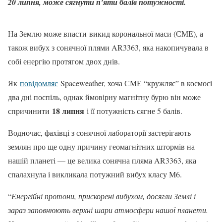
20 липня, може сягнути п’яти балів потужності.
На Землю може впасти викид корональної маси (СМЕ), а
також вибух з сонячної плями AR3363, яка накопичувала в
собі енергію протягом двох днів.
Як
повідомляє
Spaceweather, хоча СМЕ “кружляє” в космосі
два дні поспіль, однак ймовірну магнітну бурю він може
18 липня
спричинити
і її потужність сягне 5 балів.
Водночас, фахівці з сонячної лабораторії застерігають
землян про ще одну причину геомагнітних штормів на
нашій планеті — це велика сонячна пляма AR3363, яка
спалахнула і викликала потужний вибух класу М6.
“
Енергійні протони, прискорені вибухом, досягли Землі і
зараз заповнюють верхні шари атмосфери нашої планети.