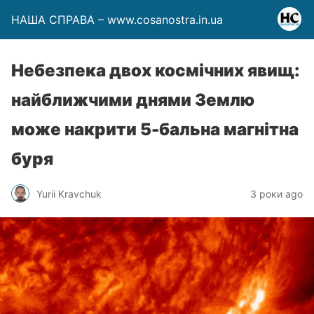
НАША СПРАВА – www.cosanostra.in.ua
Небезпека двох космічних явищ:
найближчими днями Землю
може накрити 5-бальна магнітна
буря
Yurii Kravchuk
3 роки ago