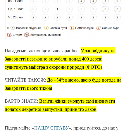
Нагадуємо, як повідомлялося раніше,
У заповіднику на
Закарпатті незаконно вирубали понад 400 дерев:
судитимуть майстра з охорони природи (ФОТО)
ЧИТАЙТЕ ТАКОЖ:
До +34°: відомо, якою буде погода на
Закарпатті цього тижня
ВАРТО ЗНАТИ:
Вагітні жінки зможуть самі визначати
початок декретної відпустки: прийнято Закон
Підтримайте «
НАШУ СПРАВУ
», приєднуйтесь до нас у