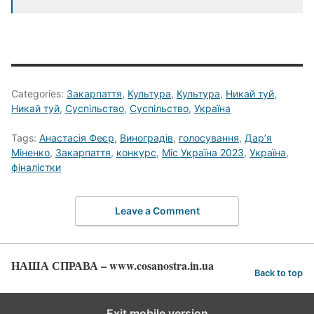
Categories:
Закарпаття
,
Культура
,
Культура
,
Никай туй
,
Никай туй
,
Суспільство
,
Суспільство
,
Україна
Tags:
Анастасія Феєр
,
Виноградів
,
голосування
,
Дар’я
Міненко
,
Закарпаття
,
конкурс
,
Міс Україна 2023
,
Україна
,
фіналістки
Leave a Comment
НАША СПРАВА – www.cosanostra.in.ua
Back to top
Exit mobile version