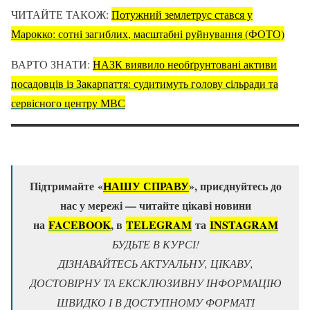
ЧИТАЙТЕ ТАКОЖ:
Потужний землетрус стався у
Марокко: сотні загиблих, масштабні руйнування (ФОТО)
ВАРТО ЗНАТИ:
НАЗК виявило необґрунтовані активи
посадовців із Закарпаття: судитимуть голову сільради та
сервісного центру МВС
Підтримайте «
НАШУ СПРАВУ
», приєднуйтесь до
нас у мережі — читайте цікаві новини
на
FACEBOOK
, в
TELEGRAM
та
ІNSTAGRAM
БУДЬТЕ В КУРСІ!
ДІЗНАВАЙТЕСЬ АКТУАЛЬНУ, ЦІКАВУ,
ДОСТОВІРНУ ТА ЕКСКЛЮЗИВНУ ІНФОРМАЦІЮ
ШВИДКО І В ДОСТУПНОМУ ФОРМАТІ