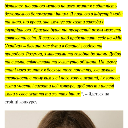
дізналася, що вищою метою нашого життя є здатність
безкорисливо допомагати іншим. Я працюю в індустрії моди
та знаю, що краса, яка змушує вас сяяти завжди є
внутрішньою. Красива душа та прекрасний розум можуть
врятувати світ. Я вважаю, щоб представити себе на «Міс
Україна» – дівчина має бути в балансі з собою та
природою. Розумна, з манерами та голодна до знань. Добра
та сильна, співчутлива та культурно обізнана. На цьому
етапі мого життя я досягла того почуття, яке шукала,
впевненості в тому ким я є і чого хочу в житті, і я готова
взяти участь і виграти цей конкурс, щоб внести шалені
зміни у своє життя та життя інших.
“, – йдеться на
стрінці конкурсу.