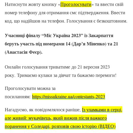
Натиснути жовту кнопку «
Проголосувати
» та ввести свій
номер телефону для отримання смс підтвердження. Ввести
код, що надійшов на телефон. Голосування є безкоштовним.
Учасниці фіналу “Міс Україна 2023” із Закарпаття
беруть участь під номерами 14 (Дар’я Міненко) та 21
(Анастасія Феєр).
Онлайн голосування триватиме до 21 вересня 2023
року. Тримаємо кулаки за дівчат та бажаємо перемоги!
Проголосувати можна за
посиланням:
https://missukraine.ua/contestants-2023
Нагадуємо, як повідомлялося раніше,
Із уламками в серці,
але живий: мукачівець, який вижив після важкого
поранення у Соледарі, розповів свою історію (ВІДЕО)