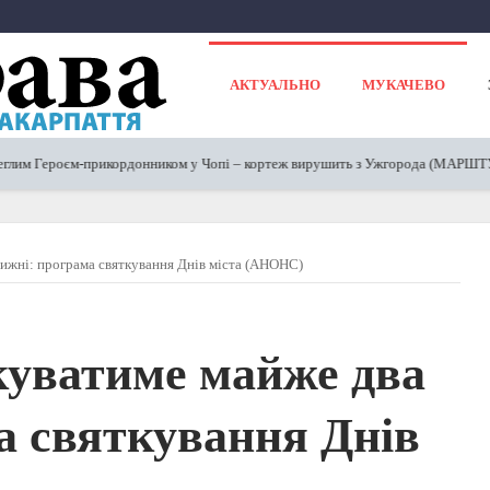
АКТУАЛЬНО
МУКАЧЕВО
 Героєм-прикордонником у Чопі – кортеж вирушить з Ужгорода (МАРШТУТ)
ижні: програма святкування Днів міста (АНОНС)
куватиме майже два
а святкування Днів