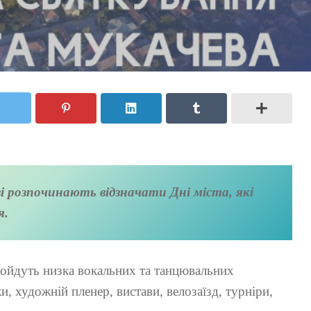
ві розпочинають відзначати Дні міста, які
я.
ройдуть низка вокальних та танцювальних
и, художній пленер, вистави, велозаїзд, турніри,