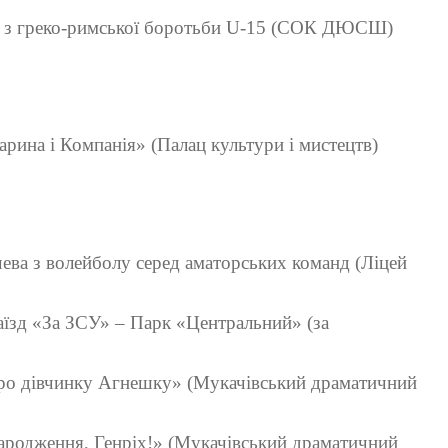
ни з греко-римської боротьби U-15 (СОК ДЮСШ)
рина і Компанія» (Палац культури і мистецтв)
ева з волейболу серед аматорських команд (Ліцей
аїзд «За ЗСУ» – Парк «Центральний» (за
про дівчинку Агнешку» (Мукачівський драматичний
народження, Генріх!» (Мукачівський драматичний