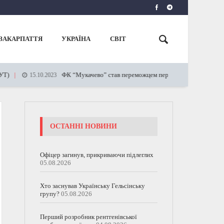
ЗАКАРПАТТЯ
УКРАЇНА
СВІТ
ФК “Мукачево” став переможцем першості регіону серед команд
15.10.2023
ОСТАННІ НОВИНИ
Офіцер загинув, прикриваючи підлеглих
05.08.2026
Хто заснував Українську Гельсінську
групу?
05.08.2026
Перший розробник рентгенівської