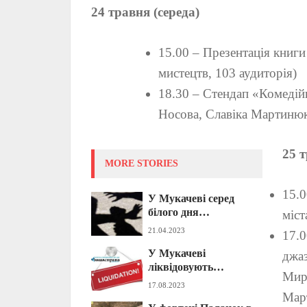
24 травня (середа)
15.00 – Презентація книг
мистецтв, 103 аудиторія)
18.30 – Стендап «Комедій
Носова, Славіка Мартинюка
25 т
MORE STORIES
15.0
У Мукачеві серед
білого дня
міст
пограбували
21.04.2023
17.0
перехожого (ФОТО)
У Мукачеві
джаз
ліквідовують
Миро
«Управління
17.08.2023
муніципальної
Мар