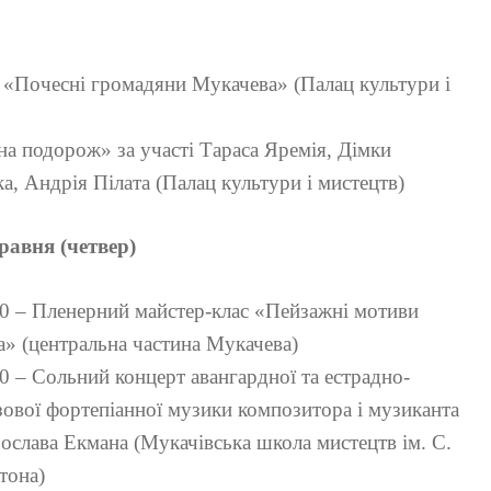
и «Почесні громадяни Мукачева» (Палац культури і
на подорож» за участі Тараса Яремія, Дімки
, Андрія Пілата (Палац культури і мистецтв)
равня (четвер)
0 – Пленерний майстер-клас «Пейзажні мотиви
а» (центральна частина Мукачева)
0 – Сольний концерт авангардної та естрадно-
ової фортепіанної музики композитора і музиканта
слава Екмана (Мукачівська школа мистецтв ім. С.
тона)