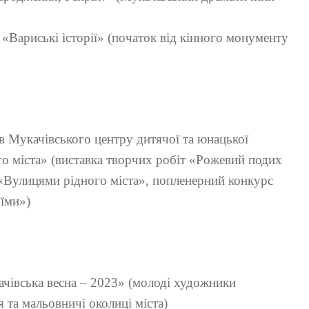
 «Вариські історії» (початок від кінного монументу
в Мукачівського центру дитячої та юнацької
о міста» (виставка творчих робіт «Рожевий подих
«Вулицями рідного міста», попленерний конкурс
їми»)
івська весна – 2023» (молоді художники
я та мальовничі околиці міста)