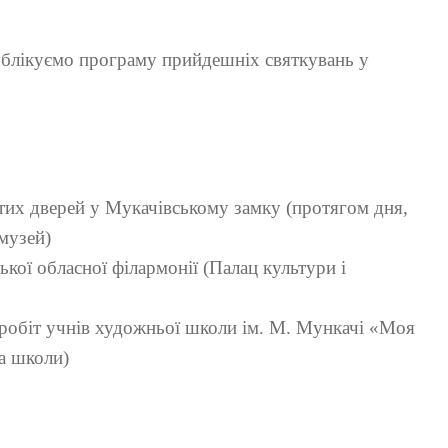
лікуємо програму прийдешніх святкувань у
тих дверей у Мукачівському замку (протягом дня,
музей)
ької обласної філармонії (Палац культури і
 робіт учнів художньої школи ім. М. Мункачі «Моя
а школи)