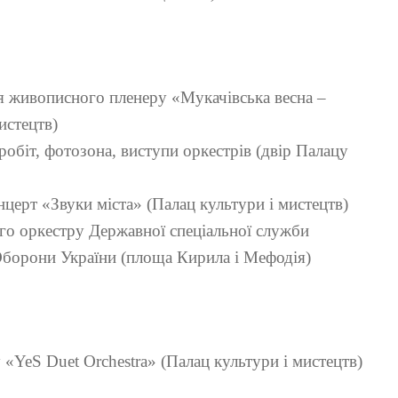
тя живописного пленеру «Мукачівська весна –
истецтв)
робіт, фотозона, виступи оркестрів (двір Палацу
нцерт «Звуки міста» (Палац культури і мистецтв)
го оркестру Державної спеціальної служби
Оборони України (площа Кирила і Мефодія)
 «YeS Duet Orchestra» (Палац культури і мистецтв)