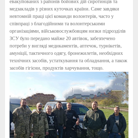
евакуйованих з районів бойових дій сиротинців та
медзакладів у різних куточках країни. Саме завдяки
невтомній праці цієї команди волонтерів, часто у
співпраці з благодійними та волонтерськими
організаціями, військовослужбовцям низки підрозділів
ЗСУ було передано майже 20 автівок, забезпечено
потреби у вигляді медикаментів, аптечок, турнікетів,
амуніції, тактичного одягу, бронежилетів, необхідних
технічних засобів, устаткування та обладнання, а також
засобів гігієни, продуктів харчування, тощо.