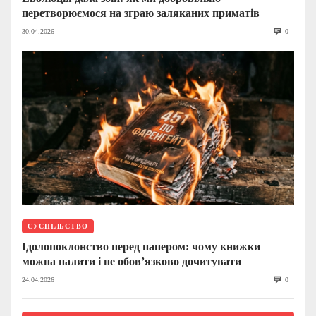
перетворюємося на зграю заляканих приматів
30.04.2026
0
СУСПІЛЬСТВО
Ідолопоклонство перед папером: чому книжки
можна палити і не обов’язково дочитувати
24.04.2026
0