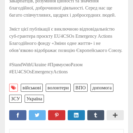
закарпатців, розуміння цінності та значення
благодійної, доброчинної діяльності. Серед нас ще
багато співчутливих, щедрих і добросердних людей.
Зміст цієї публікації є виключною відповідальністю
суб-грантера проєкту EU4CSOs Emergency Actions
Благодійного фонду «Зміни одне життя» і не
обов’язково відображає позицію Європейського Союзу.
#StandWithUkraine #ПрямуємоРазом
#EU4CSOsEmergencyActions
військові
волонтери
ВПО
допомога
ЗСУ
Україна