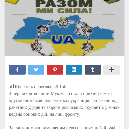
Кількість переглядів:
9 156
З перших днів війни Мукачево стало прихистком та
другою домівкою для багатьох українців, які тікали від
ракетних ударів та звірств російських окупантів у зонах
веденя бойових дій, на лінії фронту.
Задля допомоги вимушеним переселенцям небайдужі