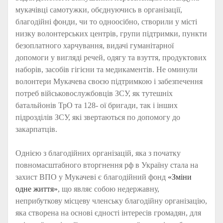
мукачівці самотужки, обєднуючись в організації,
благодійні фонди, чи то одноосібно, створили у місті
низку волонтерських центрів, групи підтримки, пункти
безоплатного харчування, видачі гуманітарної
допомоги у вигляді речей, одягу та взуття, продуктових
наборів, засобів гігієни та медикаментів. Не оминули
волонтери Мукачева своєю підтримкою і забезпечення
потреб військовослужбовців ЗСУ, як тутешніх
батальйонів ТрО та 128- ої бригади, так і інших
підрозділів ЗСУ, які звертаються по допомогу до
закарпатців.
Однією з благодійних організацій, яка з початку
повномасштабного вторгнення рф в Україну стала на
захист ВПО у Мукачеві є благодійний фонд
«Зміни
одне життя»
, що являє собою недержавну,
неприбуткову місцеву членську благодійну організацію,
яка створена на основі єдності інтересів громадян, для