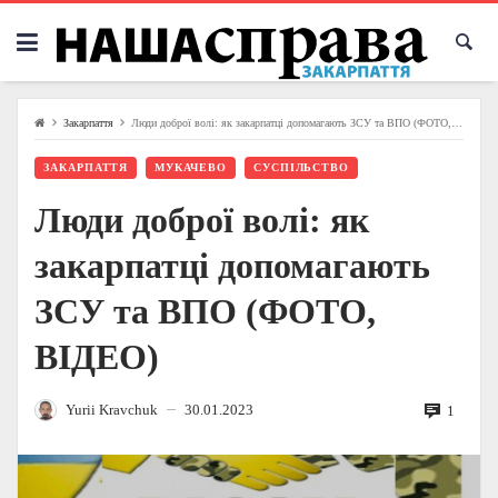
Skip
to
content
Закарпаття
Люди доброї волі: як закарпатці допомагають ЗСУ та ВПО (ФОТО, ВІДЕО)
ЗАКАРПАТТЯ
МУКАЧЕВО
СУСПІЛЬСТВО
Люди доброї волі: як
закарпатці допомагають
ЗСУ та ВПО (ФОТО,
ВІДЕО)
Yurii Kravchuk
30.01.2023
1
—