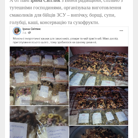
А от пані
Ірина Світлик
з Виноградівщини, спільно з
тутешніми господинями, організувала виготовлення
смаколиків для бійців ЗСУ – випічку, борщі, супи,
голубці, каші, консервацію та сухофрукти.