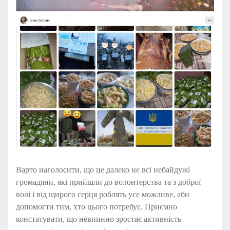
Варто наголосити, що це далеко не всі небайдужі
громадяни, які прийшли до волонтерства та з доброї
волі і від щирого серця роблять усе можливе, аби
допомогти тим, хто цього потребує. Приємно
констатувати, що невпинно зростає активність