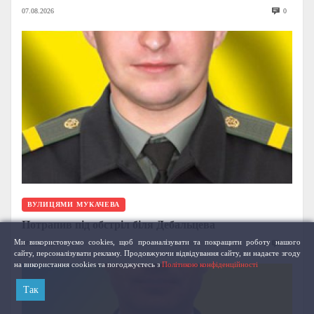
07.08.2026
0
ВУЛИЦЯМИ МУКАЧЕВА
Потрапив під обстріл біля Дебальцева
Ми використовуємо cookies, щоб проаналізувати та покращити роботу нашого
07.08.2026
0
сайту, персоналізувати рекламу. Продовжуючи відвідування сайту, ви надаєте згоду
на використання cookies та погоджуєтесь з
Політикою конфіденційності
Так