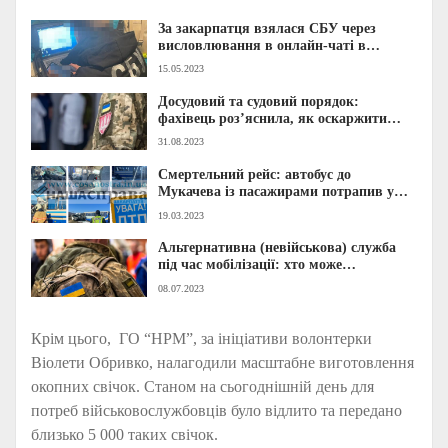
За закарпатця взялася СБУ через
висловлювання в онлайн-чаті в
мережі: відомі деталі кримінального
15.05.2023
провадження
Досудовий та судовий порядок:
фахівець роз’яснила, як оскаржити
рішення військово-лікарської комісії
31.08.2023
Смертельний рейс: автобус до
Мукачева із пасажирами потрапив у
трагічну ДТП (ФОТО)
19.03.2023
Альтернативна (невійськова) служба
під час мобілізації: хто може
скористатися та що варто знати
08.07.2023
Крім цього, ГО “НРМ”, за ініціативи волонтерки
Віолети Обривко, налагодили масштабне виготовлення
окопних свічок. Станом на сьогоднішній день для
потреб військовослужбовців було відлито та передано
близько 5 000 таких свічок.