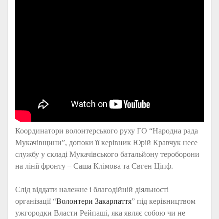
Координатори волонтерського руху ГО “Народна рада
Мукачівщини”, допоки її керівник Юрій Кравчук несе
службу у складі Мукачівського батальйону тероборони
на лінії фронту – Саша Клімова та Євген Ціпф.
Слід віддати належне і благодійній діяльності
організації “
Волонтери Закарпаття
” під керівництвом
ужгородки Власти Рейпаші, яка являє собою чи не