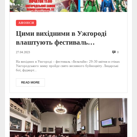
АНОНСИ
Цими вихідними в Ужгороді
влаштують фестиваль
«Бельтайн» з боями, майстер-
27.04.2023
0
класами та японськими
На вихідних в Ужгороді – фестиваль «Бельтайн» 29-30 квітня в стінах
Ужгородського замку пройде свято весняного буйноцвіту. Лицарські
смаколиками (ПРОГРАМА)
бої, фудкорт...
READ MORE