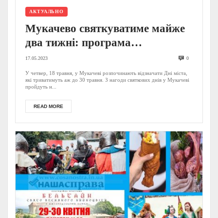
АКТУАЛЬНО
Мукачево святкуватиме майже
два тижні: програма
святкування Днів міста
17.05.2023
0
(АНОНС)
У четвер, 18 травня, у Мукачеві розпочинають відзначати Дні міста,
які триватимуть аж до 30 травня. З нагоди святкових днів у Мукачеві
пройдуть н...
READ MORE