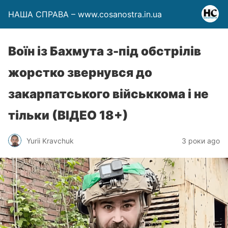
НАША СПРАВА – www.cosanostra.in.ua
Воїн із Бахмута з-під обстрілів
жорстко звернувся до
закарпатського військкома і не
тільки (ВІДЕО 18+)
Yurii Kravchuk
3 роки ago