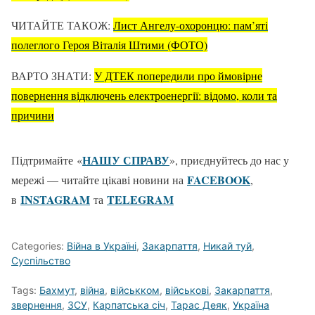
ЧИТАЙТЕ ТАКОЖ:
Лист Ангелу-охоронцю: пам’яті
полеглого Героя Віталія Штими (ФОТО)
ВАРТО ЗНАТИ:
У ДТЕК попередили про ймовірне
повернення відключень електроенергії: відомо, коли та
причини
НАШУ СПРАВУ
Підтримайте «
», приєднуйтесь до нас у
FACEBOOK
мережі — читайте цікаві новини на
,
ІNSTAGRAM
TELEGRAM
в
та
Categories:
Війна в Україні
,
Закарпаття
,
Никай туй
,
Суспільство
Tags:
Бахмут
,
війна
,
військком
,
військові
,
Закарпаття
,
звернення
,
ЗСУ
,
Карпатська січ
,
Тарас Деяк
,
Україна