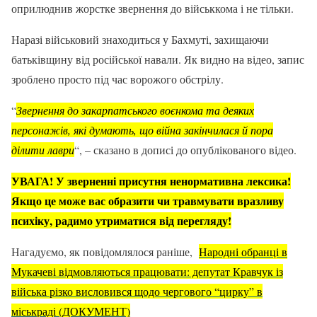
оприлюднив жорстке звернення до військкома і не тільки.
Наразі військовий знаходиться у Бахмуті, захищаючи
батьківщину від російської навали. Як видно на відео, запис
зроблено просто під час ворожого обстрілу.
“
Звернення до закарпатського воєнкома та деяких
персонажів, які думають, що війна закінчилася й пора
ділити лаври
“, – сказано в дописі до опублікованого відео.
УВАГА! У зверненні присутня ненормативна лексика!
Якщо це може вас образити чи травмувати вразливу
психіку, радимо утриматися від перегляду!
Нагадуємо, як повідомлялося раніше,
Народні обранці в
Мукачеві відмовляються працювати: депутат Кравчук із
війська різко висловився щодо чергового “цирку” в
міськраді (ДОКУМЕНТ)