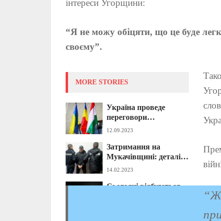
інтереси Угорщини:
“Я не можу обіцяти, що це буде лег
своєму”.
Тако
MORE STORIES
Угор
слов
Україна проведе
переговори
Укра
з Угорщиною
12.09.2023
та Румунією щодо мов
Затримання на
нацменшин
Прем
Мукачівщині: деталі
в українських
війн
від поліції (ФОТО)
школах — офіційно
14.02.2023
Сьогодні відбудеться
“Ж
Місячне затемнення:
коли дивитися, що
05.05.2023
пр
можна робити і що