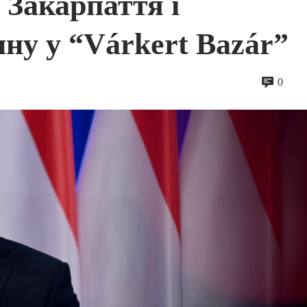
 Закарпаття і
ну у “Várkert Bazár”
0