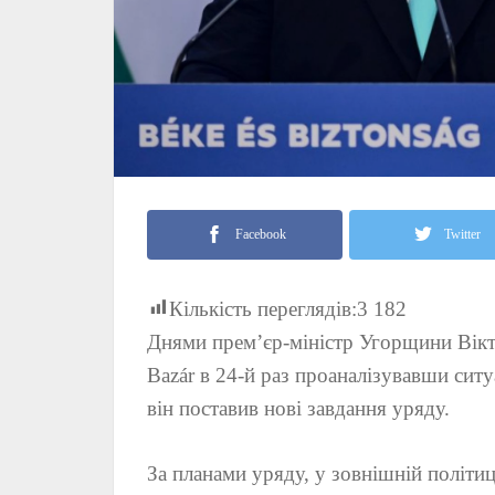
Facebook
Twitter
Кількість переглядів:
3 182
Днями прем’єр-міністр Угорщини Вікто
Bazár в 24-й раз проаналізувавши сит
він поставив нові завдання уряду.
За планами уряду, у зовнішній політи