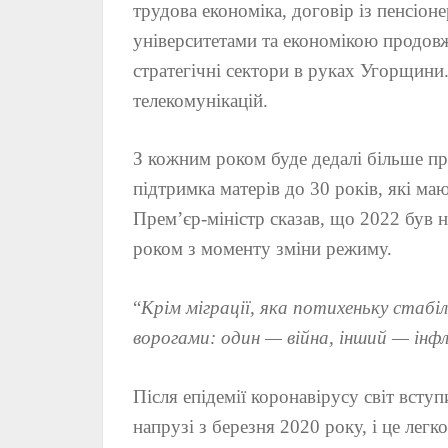
трудова економіка, договір із пенсіон
університетами та економікою продов
стратегічні сектори в руках Угорщини
телекомунікацій.
З кожним роком буде дедалі більше про
підтримка матерів до 30 років, які ма
Прем’єр-міністр сказав, що 2022 був 
роком з моменту зміни режиму.
“
Крім міграції, яка потихеньку стабі
ворогами: один — війна, інший — інфл
Після епідемії коронавірусу світ всту
напрузі з березня 2020 року, і це легк