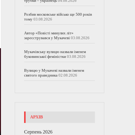
трубки – українець
04.08.2026
Розбив московське військо ще 500 років
тому
03.08.2026
Автор «Повісті минулих літ»
зареєструвався у Мукачеві
03.08.2026
Мукачівську вулицю назвали іменем
буковинської феміністки
03.08.2026
Вулицю у Мукачеві назвали іменем
святого праведника
02.08.2026
АРХІВ
Серпень 2026