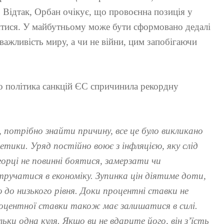
я. Відтак, Орбан очікує, що провоєнна позиція у
итися. У майбутньому може бути сформовано дедалі
важливість миру, а чи не війни, цим запобігаючи
о політика санкцій ЄС спричинила рекордну
 потрібно знайти причину, все це було викликано
тики. Уряд постійно воює з інфляцією, яку слід
орці не повинні боятися, замерзати чи
тручатися в економіку. Зупинка цін діятиме доти,
 до низького рівня. Доки процентні ставки не
центної ставки також має залишатися в силі.
ільки одна куля. Якщо ви не вдарите його, він з’їсть