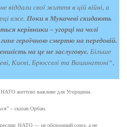
не віддали свої життя в цій війні, а
рці вже.
Поки в Мукачеві скидають
ться керівники – угорці на чолі
гине героїчною смертю на передовій.
ншість на це не заслуговує.
Більше
чеві, Києві, Брюсселі та Вашингтоні
“,
в НАТО життєво важливе для Угорщини.
ися
” – сказав Орбан.
креслив: НАТО — це оборонний союз, а не