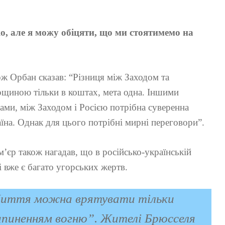
ко, але я можу обіцяти, що ми стоятимемо на
ж Орбан сказав: “Різниця між Заходом та
щиною тільки в коштах, мета одна. Іншими
ами, між Заходом і Росією потрібна суверенна
їна. Однак для цього потрібні мирні переговори”.
’єр також нагадав, що в російсько-українській
і вже є багато угорських жертв.
иття можна врятувати тільки
ипиненням вогню”.
Жителі Брюсселя