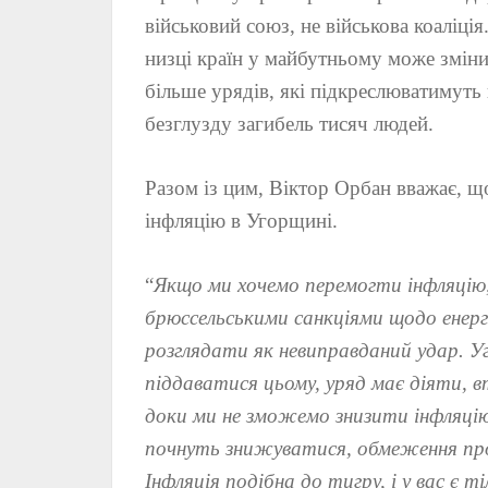
військовий союз, не військова коаліці
низці країн у майбутньому може змін
більше урядів, які підкреслюватимуть 
безглузду загибель тисяч людей.
Разом із цим, Віктор Орбан вважає, щ
інфляцію в Угорщині.
“
Якщо ми хочемо перемогти інфляцію,
брюссельськими санкціями щодо енерге
розглядати як невиправданий удар. Уг
піддаватися цьому, уряд має діяти, в
доки ми не зможемо знизити інфляцію
почнуть знижуватися, обмеження про
Інфляція подібна до тигру, і у вас є т