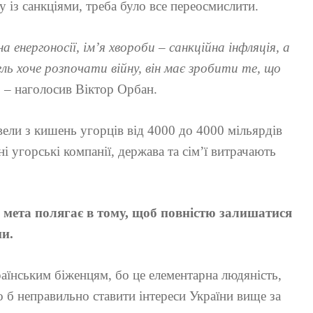
у із санкціями, треба було все переосмислити.
а енергоносії, ім’я хвороби – санкційна інфляція, а
ель хоче розпочати війну, він має зробити те, що
, – наголосив Віктор Орбан.
вели з кишень угорців від 4000 до 4000 мільярдів
і угорські компанії, держава та сім’ї витрачають
 мета полягає в тому, щоб повністю залишатися
ни.
їнським біженцям, бо це елементарна людяність,
уло б неправильно ставити інтереси України вище за