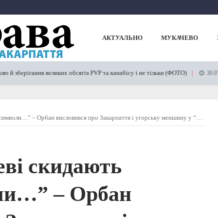
АКТУАЛЬНО
МУКАЧЕВО
ерігання великих обсягів PVP та канабісу і не тільки (ФОТО)
30.07.2023
ли…” – Орбан висловився про Закарпаття і угорську меншину у “Várkert Bazár”
еві скидають
ли…” – Орбан