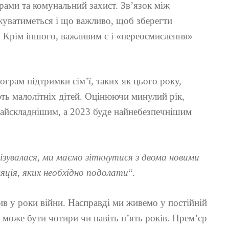
ерами та комунальний захист. Зв’язок між
жуватиметься і що важливо, щоб зберегти
. Крім іншого, важливим є і «переосмислення»
грам підтримки сім’ї, таких як цього року,
ють малолітніх дітей. Оцінюючи минулий рік,
найскладнішим, а 2023 буде найнебезпечнішим
лізувалася, ми маємо зіткнутися з двома новими
яція, яких необхідно подолати
“.
пив у роки війни. Насправді ми живемо у постійній
о може бути чотири чи навіть п’ять років. Прем’єр