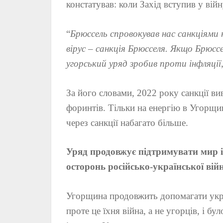
констатував: коли Захід вступив у війн
“
Брюссель спровокував нас санкціями н
вірус – санкція Брюсселя. Якщо Брюсс
угорський уряд зробив проти інфляції
За його словами, 2022 року санкції ви
форинтів. Тільки на енергію в Угорщин
через санкції набагато більше.
Уряд продовжує підтримувати мир і
осторонь російсько-української вій
Угорщина продовжить допомагати укра
проте це їхня війна, а не угорців, і б