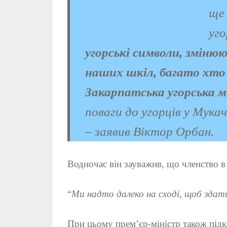
Стокгольмський
категорично
ще 
синдром: чому жертва
заборонено
не може без ката
05.07.2023
уго
угорські символи, змінюю
наших шкіл, багато хто 
Закарпатська угорська ме
поваги до угорців у Мука
– заявив Віктор Орбан.
Водночас він зауважив, що членство 
“
Ми надто далеко на сході, щоб здат
При цьому прем’єр-міністр також під