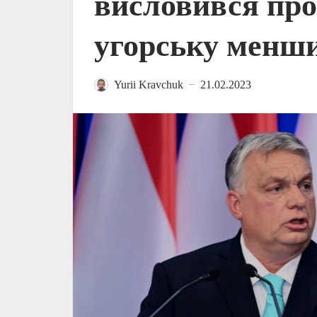
висловився про
угорську менши
Yurii Kravchuk
21.02.2023
—