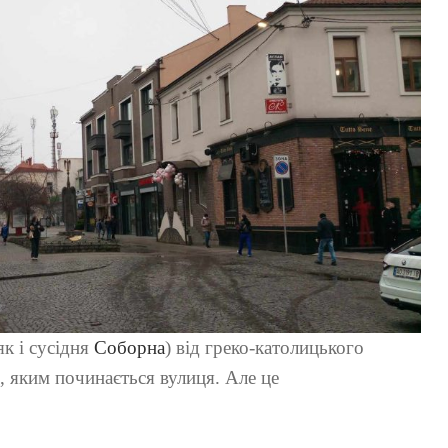
як і сусідня
Соборна
) від греко-католицького
 яким починається вулиця. Але це