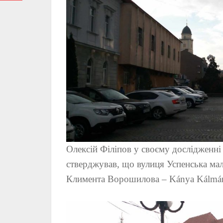
Олексій Філіпов у своєму дослідж
стверджував, що вулиця Успенська мала
Климента Ворошилова – Kánya Kálmán ut