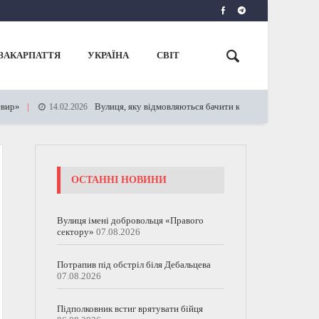
ЗАКАРПАТТЯ
УКРАЇНА
СВІТ
Вулиця, яку відмовляються бачити карти Google
Н
14.02.2026
19.10.2023
ОСТАННІ НОВИНИ
Вулиця імені добровольця «Правого
сектору»
07.08.2026
Потрапив під обстріл біля Дебальцева
07.08.2026
Підполковник встиг врятувати бійця