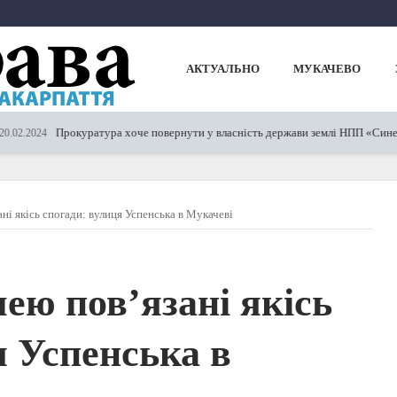
АКТУАЛЬНО
МУКАЧЕВО
рокуратура хоче повернути у власність держави землі НПП «Синевир»
ні якісь спогади: вулиця Успенська в Мукачеві
ею пов’язані якісь
я Успенська в