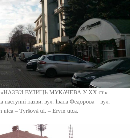
енні «НАЗВИ ВУЛИЦЬ МУКАЧЕВА У ХХ ст.»
 наступні назви: вул. Івана Федорова – вул.
ca – Tyršová ul. – Ervin utca.