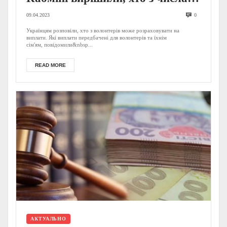
волонтерів отримає одноразове
09.04.2023
0
нарахування та за яких умов
Українцям розповіли, хто з волонтерів може розраховувати на
виплати. Які виплати передбачені для волонтерів та їхнім
сім'ям, повідомили&nbsp...
READ MORE
АКТУАЛЬНО