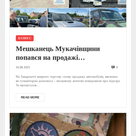
БІЗНЕС
Мешканець Мукачівщини
попався на продажі
гуманітарних авто для
16.08.2023
0
військових: відомі деталі
На Закарпатті викрито чергову схему продажу автомобілів, ввезених
як гуманітарна допомога – місцевому жителю повідомили про підозру
злочинної схеми (ФОТО)
За процесуаль...
READ MORE