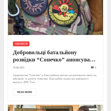
АНОНСИ
Добровольці батальйону
розвідки “Сонечко” анонсували
подію на Закарпатті: відомо, де і
10.08.2023
0
коли (АНОНС)
Закарпатські "Сонечка" із благодійною метою організовують евент на
військову та дитячу тематику. Благодійну подію від цивільного
корпусу ДРБ "Сон...
READ MORE