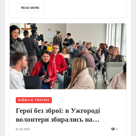
READ MORE
ВІЙНА В УКРАЇНІ
Герої без зброї: в Ужгороді
волонтери збирались на
комунікаційному майданчику
01.05.2023
0