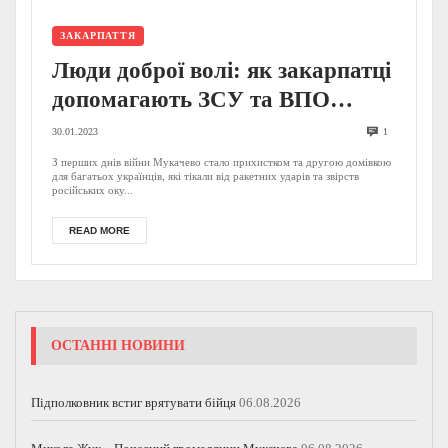
ЗАКАРПАТТЯ
Люди доброї волі: як закарпатці
допомагають ЗСУ та ВПО
(ФОТО, ВІДЕО)
30.01.2023
1
З перших днів війни Мукачево стало прихистком та другою домівкою
для багатьох українців, які тікали від ракетних ударів та звірств
російських оку...
READ MORE
ОСТАННІ НОВИНИ
Підполковник встиг врятувати бійця
06.08.2026