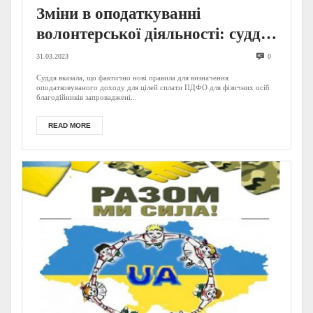
Зміни в оподаткуванні
волонтерської діяльності: суддя
Верховного суду надала
31.03.2023
0
роз’яснення
Суддя вказала, що фактично нові правила для визначення
оподатковуваного доходу для цілей сплати ПДФО для фізичних осіб
благодійників запроваджені...
READ MORE