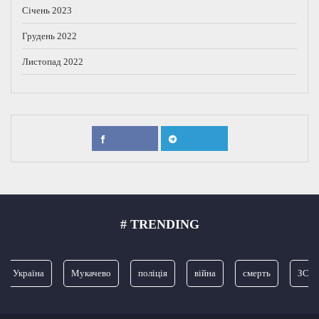
Січень 2023
Грудень 2022
Листопад 2022
# TRENDING
країна
Мукачево
поліція
війна
смерть
ЗСУ