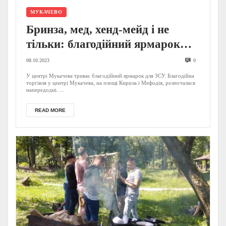
МУКАЧЕВО
Бринза, мед, хенд-мейд і не
тільки: благодійний ярмарок
триває у Мукачеві / ФОТО
08.10.2023
0
У центрі Мукачева триває благодійний ярмарок для ЗСУ. Благодійна
торгівля у центрі Мукачева, на площі Кирила і Мефодія, розпочалася
напередодні. ...
READ MORE