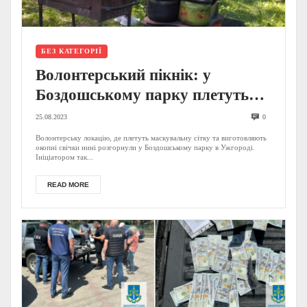
БЕЗ КАТЕГОРІЇ
Волонтерський пікнік: у
Боздошському парку плетуть
маскувальну сітку та заливають
25.08.2023
0
окопні свічки для ЗСУ (ФОТО)
Волонтерську локацію, де плетуть маскувальну сітку та виготовляють
окопні свічки нині розгорнули у Боздошському парку в Ужгороді.
Ініціатором так...
READ MORE