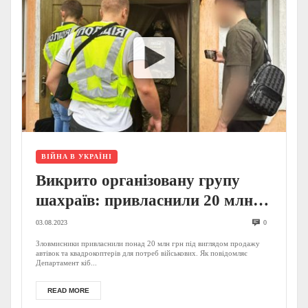
ВІЙНА В УКРАЇНІ
Викрито організовану групу
шахраїв: привласнили 20 млн
грн волонтерів та
03.08.2023
0
військовослужбовців (ФОТО,
Зловмисники привласнили понад 20 млн грн під виглядом продажу
автівок та квадрокоптерів для потреб військових. Як повідомляє
ВІДЕО)
Департамент кіб...
READ MORE