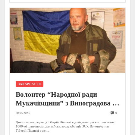
ЗАКАРПАТТЯ
Волонтер “Народної ради
Мукачівщини” з Виноградова зі
своєю командою пошив 1000
20.05.2023
0
плитоносок для воїнів ЗСУ
Днями виноградівець Тіберій Пішпекі відзвітував про виготовлення
1000-ої плитоноски для військовослужбовців ЗСУ. Волонтерити
(ВІДЕО, ФОТО)
Тіберій Пішпекі розп...