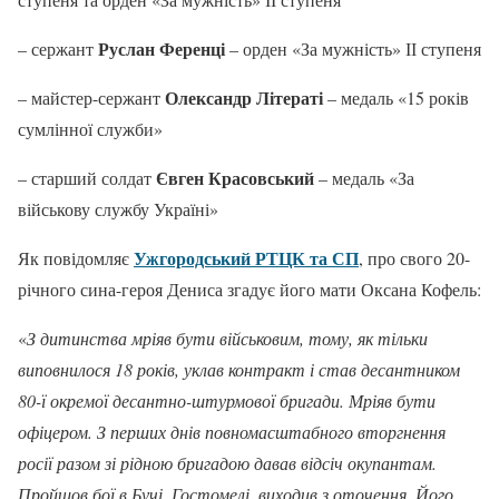
Руслан Ференці
– сержант
– орден «За мужність» ІІ ступеня
Олександр Літераті
– майстер-сержант
– медаль «15 років
сумлінної служби»
Євген Красовський
– старший солдат
– медаль «За
військову службу Україні»
Ужгородський РТЦК та СП
Як повідомляє
, про свого 20-
річного сина-героя Дениса згадує його мати Оксана Кофель:
«
З дитинства мріяв бути військовим, тому, як тільки
виповнилося 18 років, уклав контракт і став десантником
80-ї окремої десантно-штурмової бригади. Мріяв бути
офіцером. З перших днів повномасштабного вторгнення
росії разом зі рідною бригадою давав відсіч окупантам.
Пройшов бої в Бучі, Гостомелі, виходив з оточення. Його