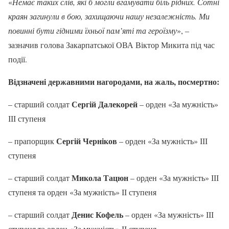
«
Немає таких слів, які б могли вгамувати біль рідних. Сотні
краян загинули в бою, захищаючи нашу незалежність. Ми
повинні бути гідними їхньої пам’яті та героїзму
», –
зазначив голова Закарпатської ОВА Віктор Микита під час
події.
Відзначені державними нагородами, на жаль, посмертно:
Сергій Далекорей
– старший солдат
– орден «За мужність»
ІІІ ступеня
Сергій Черніков
– прапорщик
– орден «За мужність» ІІІ
ступеня
Микола Тацюн
– старший солдат
– орден «За мужність» ІІІ
ступеня та орден «За мужність» ІІ ступеня
Денис Кофель
– старший солдат
– орден «За мужність» ІІІ
ступеня та орден «За мужність» ІІ ступеня