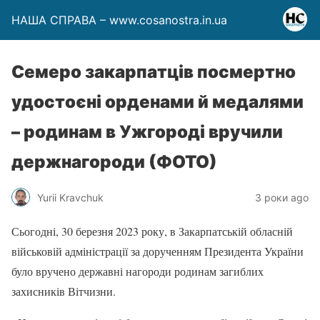
НАША СПРАВА – www.cosanostra.in.ua
Семеро закарпатців посмертно
удостоєні орденами й медалями
– родинам в Ужгороді вручили
держнагороди (ФОТО)
Yurii Kravchuk
3 роки ago
Сьогодні, 30 березня 2023 року, в Закарпатській обласній
військовій адміністрації за дорученням Президента України
було вручено державні нагороди родинам загиблих
захисників Вітчизни.