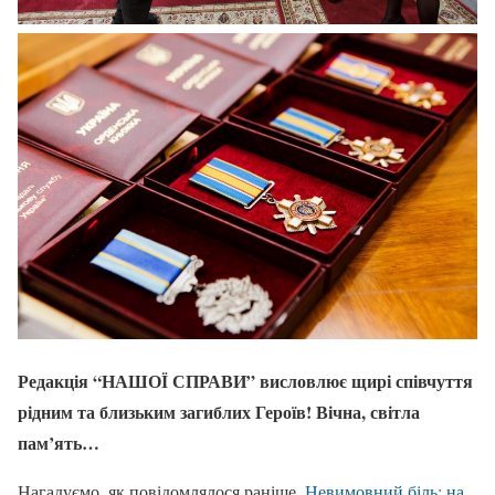
Редакція “НАШОЇ СПРАВИ” висловлює щирі співчуття
рідним та близьким загиблих Героїв! Вічна, світла
пам’ять…
Нагадуємо, як повідомлялося раніше,
Невимовний біль: на