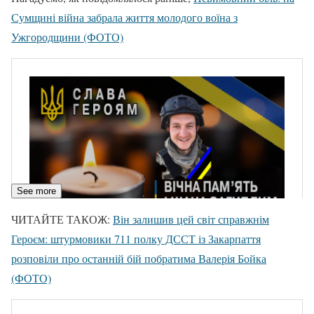
Сумщині війна забрала життя молодого воїна з
Ужгородщини (ФОТО)
See more
ЧИТАЙТЕ ТАКОЖ:
Він залишив цей світ справжнім
Героєм: штурмовики 711 полку ДССТ із Закарпаття
розповіли про останній бій побратима Валерія Бойка
(ФОТО)