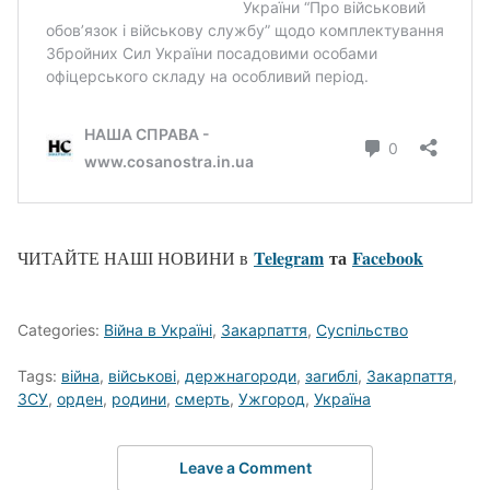
Telegram
та
Facebook
ЧИТАЙТЕ НАШІ НОВИНИ в
Categories:
Війна в Україні
,
Закарпаття
,
Суспільство
Tags:
війна
,
військові
,
держнагороди
,
загиблі
,
Закарпаття
,
ЗСУ
,
орден
,
родини
,
смерть
,
Ужгород
,
Україна
Leave a Comment