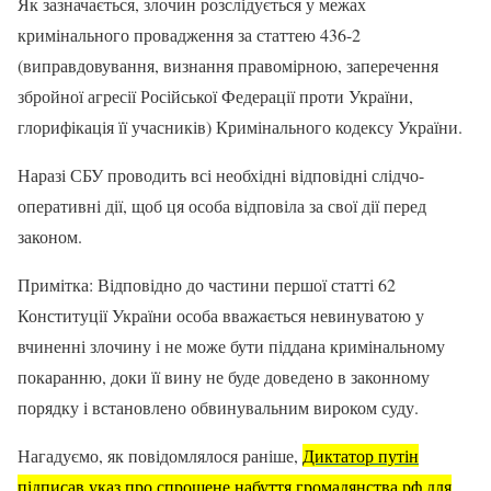
Як зазначається, злочин розслідується у межах
кримінального провадження за статтею 436-2
(виправдовування, визнання правомірною, заперечення
збройної агресії Російської Федерації проти України,
глорифікація її учасників) Кримінального кодексу України.
Наразі СБУ проводить всі необхідні відповідні слідчо-
оперативні дії, щоб ця особа відповіла за свої дії перед
законом.
Примітка: Відповідно до частини першої статті 62
Конституції України особа вважається невинуватою у
вчиненні злочину і не може бути піддана кримінальному
покаранню, доки її вину не буде доведено в законному
порядку і встановлено обвинувальним вироком суду.
Нагадуємо, як повідомлялося раніше,
Диктатор путін
підписав указ про спрощене набуття громадянства рф для