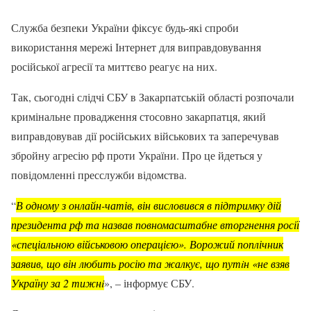
Служба безпеки України фіксує будь-які спроби
використання мережі Інтернет для виправдовування
російської агресії та миттєво реагує на них.
Так, сьогодні слідчі СБУ в Закарпатській області розпочали
кримінальне провадження стосовно закарпатця, який
виправдовував дії російських військових та заперечував
збройну агресію рф проти України. Про це йдеться у
повідомленні пресслужби відомства.
“
В одному з онлайн-чатів, він висловився в підтримку дій
президента рф та назвав повномасштабне вторгнення росії
«спеціальною військовою операцією». Ворожий поплічник
заявив, що він любить росію та жалкує, що путiн «не взяв
Україну за 2 тижнi
», – інформує СБУ.