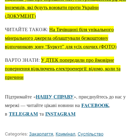
іноземців, які будуть воювати проти України
(ДОКУМЕНТ)
ЧИТАЙТЕ ТАКОЖ:
На Тячівщині біля унікального
мінерального джерела облаштували безкоштовну
відпочинкову зону “Буркут” для усіх охочих (ФОТО)
ВАРТО ЗНАТИ:
У ДТЕК попередили про ймовірне
повернення відключень електроенергії: відомо, коли та
причини
НАШУ СПРАВУ
Підтримайте «
», приєднуйтесь до нас у
FACEBOOK
мережі — читайте цікаві новини на
,
TELEGRAM
ІNSTAGRAM
в
та
Categories:
Закарпаття
,
Кримінал
,
Суспільство