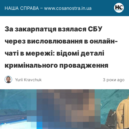
НАША СПРАВА – www.cosanostra.in.ua
За закарпатця взялася СБУ
через висловлювання в онлайн-
чаті в мережі: відомі деталі
кримінального провадження
Yurii Kravchuk
3 роки ago