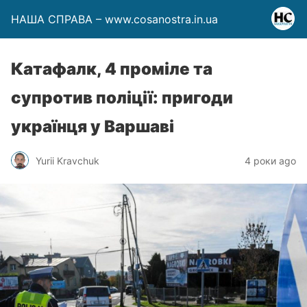
НАША СПРАВА – www.cosanostra.in.ua
Катафалк, 4 проміле та
супротив поліції: пригоди
українця у Варшаві
Yurii Kravchuk
4 роки ago