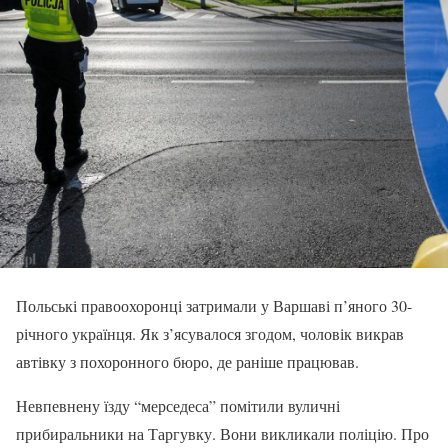
Польські правоохоронці затримали у Варшаві п’яного 30-
річного українця. Як з’ясувалося згодом, чоловік викрав
автівку з похоронного бюро, де раніше працював.
Невпевнену їзду “мерседеса” помітили вуличні
прибиральники на Таргувку. Вони викликали поліцію. Про