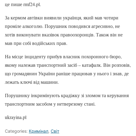
це пише rmf24.pl.
За кермом автівки виявили українця, який мав чотири
проміле алкоголю. Порушник поводився агресивно, не
хотів виконувати вказівок правоохоронців. Також він не
мав при собі водійських прав.
На місце інциденту прибув власник похоронного бюро,
якому належав транспортний засіб – катафалк. Він розповів,
що громадянин України раніше працював у нього і знав, де
лежать ключі від машини.
Порушнику інкримінують крадіжку зі зломом та керування
транспортним засобом у нетверезому стані.
ukrayina.pl
Categories:
Кримінал
,
Світ