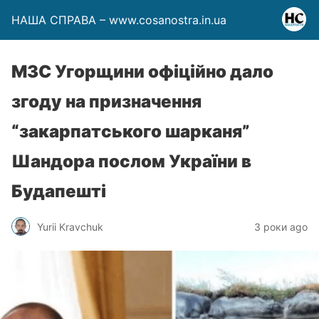
НАША СПРАВА – www.cosanostra.in.ua
МЗС Угорщини офіційно дало
згоду на призначення
“закарпатського шарканя”
Шандора послом України в
Будапешті
Yurii Kravchuk
3 роки ago