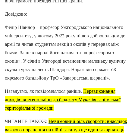
вірчі грамоти президентці цієї країни.
Довідково:
Федір Шандор – професор Ужгородського національного
університету, у лютому 2022 року пішов добровольцем до
армії та читав студентам лекції з окопів у перервах між
боями. За це в народі його називають «професором з
окопів». У січні в Ужгороді встановили маленьку вуличну
скульптурку на честь Шандора. Наразі він сержант 68
окремого батальйону ТрО «Закарпатські шаркані».
Нагадуємо, як повідомлялося раніше,
Перевиконання
доходів: внесено зміни до бюджету Мукачівської міської
територіальної громади
ЧИТАЙТЕ ТАКОЖ:
Невимовний біль скорботи: внаслідок
важкого поранення на війні загинув ще один закарпатець