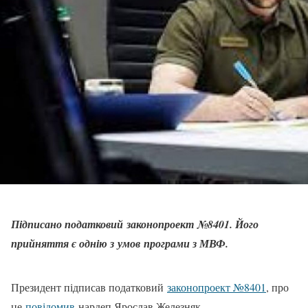
Підписано податковий законопроект №8401. Його
прийняття є однію з умов програми з МВФ.
Президент підписав податковий
законопроект №8401
, про
це
повідомив
нардеп Ярослав Железняк.