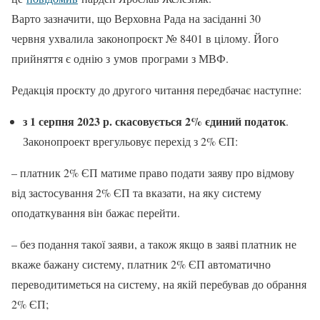
Варто зазначити, що Верховна Рада на засіданні 30
червня ухвалила законопроєкт № 8401 в цілому. Його
прийняття є однію з умов програми з МВФ.
Редакція проєкту до другого читання передбачає наступне:
з 1 серпня 2023 р. скасовується 2% єдиний податок
.
Законопроект врегульовує перехід з 2% ЄП:
– платник 2% ЄП матиме право подати заяву про відмову
від застосування 2% ЄП та вказати, на яку систему
оподаткування він бажає перейти.
– без подання такої заяви, а також якщо в заяві платник не
вкаже бажану систему, платник 2% ЄП автоматично
переводитиметься на систему, на якій перебував до обрання
2% ЄП;