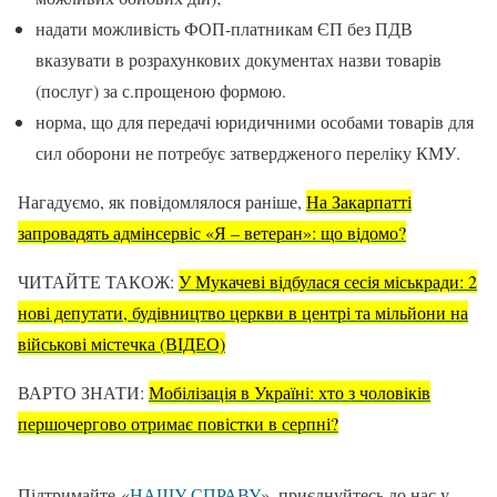
надати можливість ФОП-платникам ЄП без ПДВ
вказувати в розрахункових документах назви товарів
(послуг) за с.прощеною формою.
норма, що для передачі юридичними особами товарів для
сил оборони не потребує затвердженого переліку КМУ.
Нагадуємо, як повідомлялося раніше,
На Закарпатті
запровадять адмінсервіс «Я – ветеран»: що відомо?
ЧИТАЙТЕ ТАКОЖ:
У Мукачеві відбулася сесія міськради: 2
нові депутати, будівництво церкви в центрі та мільйони на
військові містечка (ВІДЕО)
ВАРТО ЗНАТИ:
Мобілізація в Україні: хто з чоловіків
першочергово отримає повістки в серпні?
Підтримайте «
НАШУ СПРАВУ
», приєднуйтесь до нас у