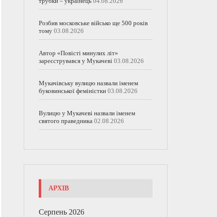
трубки – українець
04.08.2026
Розбив московське військо ще 500 років
тому
03.08.2026
Автор «Повісті минулих літ»
зареєструвався у Мукачеві
03.08.2026
Мукачівську вулицю назвали іменем
буковинської феміністки
03.08.2026
Вулицю у Мукачеві назвали іменем
святого праведника
02.08.2026
АРХІВ
Серпень 2026