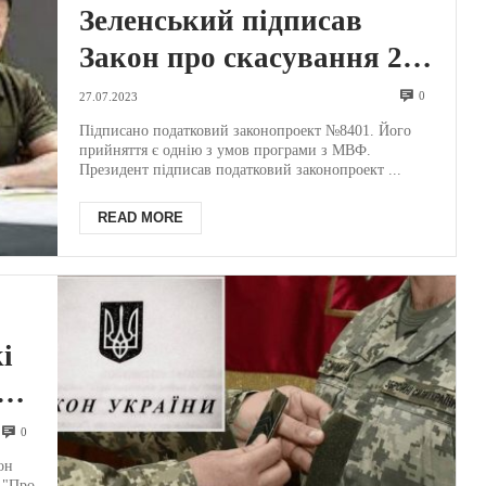
Зеленський підписав
Закон про скасування 2%
єдиного податку: що
0
27.07.2023
варто знати платникам
Підписано податковий законопроект №8401. Його
прийняття є однію з умов програми з МВФ.
Президент підписав податковий законопроект ...
READ MORE
і
0
он
и "Про