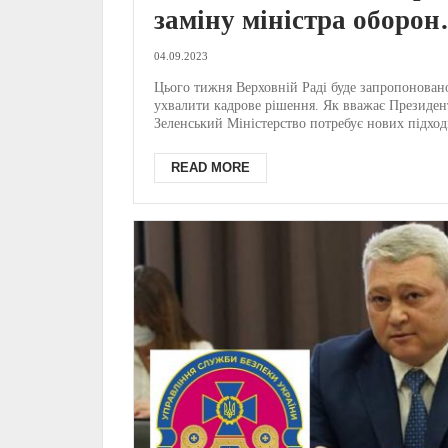
заміну міністра оборон
хто займе місце
04.09.2023
Резнікова? (ФОТО)
Цього тижня Верховній Раді буде запропонован
ухвалити кадрове рішення. Як вважає Президен
Зеленський Міністерство потребує нових підход
ін...
READ MORE