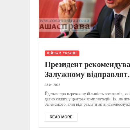
ВІЙНА В УКРАЇНІ
Президент рекомендув
Залужному відправлят
тилових воєнкомів на
28.04.2023
фронт — Міністр обор
Йдеться про переважну більшість воєнкомів, які
давно сидять у центрах комплектацій. Їх, на ду
Зеленського, слід відправляти як військовослужб
READ MORE