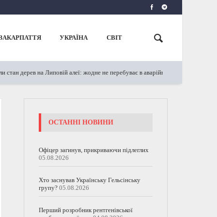
ЗАКАРПАТТЯ
УКРАЇНА
СВІТ
ерев на Липовій алеї: жодне не перебуває в аварійному стані
25.05.2023
ОСТАННІ НОВИНИ
Офіцер загинув, прикриваючи підлеглих
05.08.2026
Хто заснував Українську Гельсінську
групу?
05.08.2026
Перший розробник рентгенівської