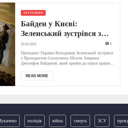
АКТУАЛЬНО
Байден у Києві:
Зеленський зустрівся з
Президентом США – що
0
20.02.2023
відомо? (ФОТО)
Президент України Володимир Зеленський зустрівся
з Президентом Сполучених Штатів Америки
Джозефом Байденом, який прибув до нашої країни з
візитом...
READ MORE
чево
поліція
війна
смерть
ЗСУ
прокурату