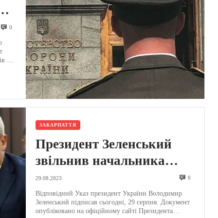
и:
0
о
т
ів та
ЗАКАРПАТТЯ
Президент Зеленський
звільнив начальника
Управління СБУ в
0
29.08.2023
Закарпатській області –
Відповідний Указ президент України Володимир
Зеленський підписав сьогодні, 29 серпня. Документ
Указ
опубліковано на офіційному сайті Президента