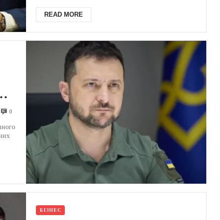
Україн...
READ MORE
0
пного
них
БІЗНЕС