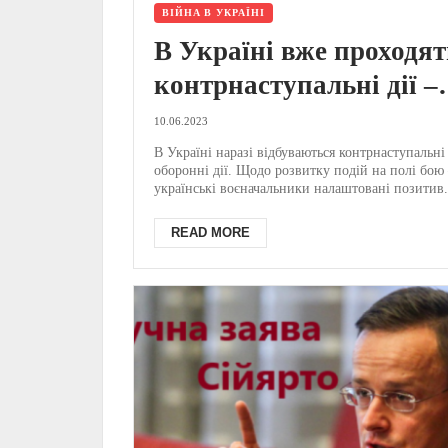
ВІЙНА В УКРАЇНІ
В Україні вже проходят
контрнаступальні дії –
Президент Зеленський
10.06.2023
В Україні наразі відбуваються контрнаступальні
оборонні дії. Щодо розвитку подій на полі бою 
українські воєначальники налаштовані позитив.
READ MORE