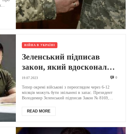
но
...
ВІЙНА В УКРАЇНІ
Зеленський підписав
закон, який вдосконалює
питання виконання
0
19.07.2023
військового обов’язку та
Тепер окремі військові з переоглядом через 6-12
місяців можуть бути звільнені в запас. Президент
проходження військової
Володимир Зеленський підписав Закон № 8169,
який...
служби
READ MORE