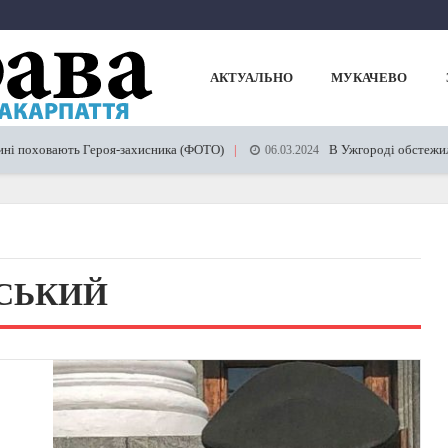
АКТУАЛЬНО
МУКАЧЕВО
ховають Героя-захисника (ФОТО)
В Ужгороді обстежили стан д
06.03.2024
СЬКИЙ