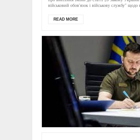
звання: Закон підписа
військовий обов'язок і військову службу" щодо к
Президентом
READ MORE