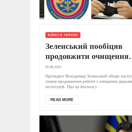
ВІЙНА В УКРАЇНІ
Зеленський пообіцяв
продовжити очищення
держінституцій: згадав
05.08.2023
військкомів і депутатів
Президент Володимир Зеленський обіцяє насту
тижня продовження роботи з очищення держав
інституцій. Про це йшлося у
вечірньому зверненні п...
READ MORE