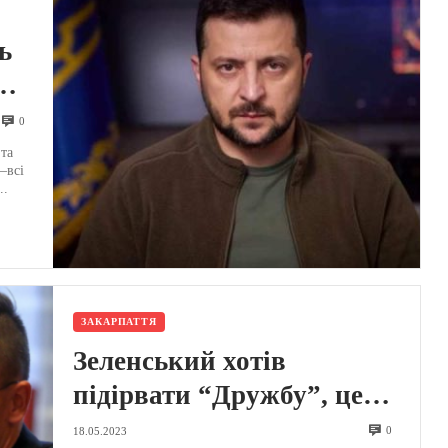
ь
0
 та
–всі
..
ЗАКАРПАТТЯ
Зеленський хотів
підірвати “Дружбу”, це
загроза суверенітету
0
18.05.2023