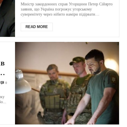
Угорщини – гучна заява
Міністр закордонних справ Угорщини Петер Сійярто
заявив, що Україна погрожує угорському
міністра МЗС Сійярто
суверенітету через нібито наміри підірвати
трубопровід "Д...
READ MORE
ав
и
0
они
мку
о...