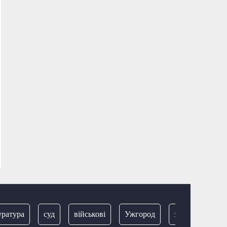
ра
суд
військові
Ужгород
затримання
за