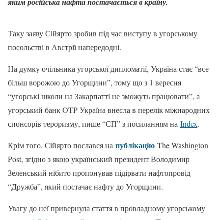
яким російська нафта постачається в країну.
Таку заяву Сійярто зробив під час виступу в угорському
посольстві в Австрії напередодні.
На думку очільника угорської дипломатії, Україна стає “все
більш ворожою до Угорщини”, тому що з 1 вересня
“угорські школи на Закарпатті не зможуть працювати”, а
угорський банк OTP Україна внесла в перелік міжнародних
спонсорів тероризму, пише “ЄП” з посиланням на
Index
.
публікацію
Крім того, Сійярто послався на
The Washington
Post, згідно з якою український президент Володимир
Зеленський нібито пропонував підірвати нафтопровід
“Дружба”, який постачає нафту до Угорщини.
Увагу до неї привернула стаття в провладному угорському