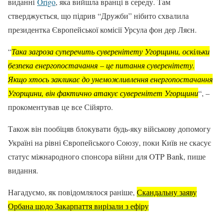
виданні
Origo
, яка вийшла вранці в середу. Там
стверджується, що підрив “Дружби” нібито схвалила
президентка Європейської комісії Урсула фон дер Ляєн.
“
Така загроза суперечить суверенітету Угорщини, оскільки
безпека енергопостачання – це питання суверенітету.
Якщо хтось закликає до унеможливлення енергопостачання
Угорщини, він фактично атакує суверенітет Угорщини
“, –
прокоментував це все Сійярто.
Також він пообіцяв блокувати будь-яку військову допомогу
Україні на рівні Європейського Союзу, поки Київ не скасує
статус міжнародного спонсора війни для OTP Bank, пише
видання.
Нагадуємо, як повідомлялося раніше,
Скандальну заяву
Орбана щодо Закарпаття вирізали з ефіру