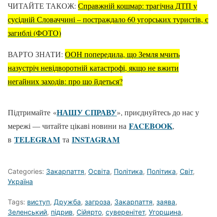
ЧИТАЙТЕ ТАКОЖ:
Справжній кошмар: трагічна ДТП у
сусідній Словаччині – постраждало 60 угорських туристів, є
загиблі (ФОТО)
ВАРТО ЗНАТИ:
ООН попередила, що Земля мчить
назустріч невідворотній катастрофі, якщо не вжити
негайних заходів: про що йдеться?
НАШУ СПРАВУ
Підтримайте «
», приєднуйтесь до нас у
FACEBOOK
мережі — читайте цікаві новини на
,
TELEGRAM
ІNSTAGRAM
в
та
Categories:
Закарпаття
,
Освіта
,
Політика
,
Політика
,
Світ
,
Україна
Tags:
виступ
,
Дружба
,
загроза
,
Закарпаття
,
заява
,
Зеленський
,
підрив
,
Сійярто
,
суверенітет
,
Угорщина
,