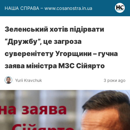
НАША СПРАВА – www.cosanostra.in.ua
Зеленський хотів підірвати
“Дружбу”, це загроза
суверенітету Угорщини – гучна
заява міністра МЗС Сійярто
Yurii Kravchuk
3 роки ago