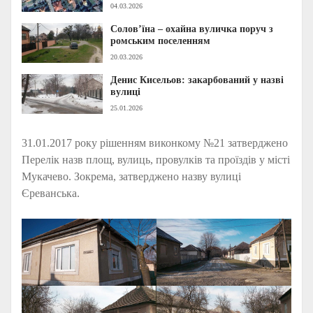
04.03.2026
Солов’їна – охайна вуличка поруч з
ромським поселенням
20.03.2026
Денис Кисельов: закарбований у назві
вулиці
25.01.2026
31.01.2017 року рішенням виконкому №21 затверджено
Перелік назв площ, вулиць, провулків та проїздів у місті
Мукачево. Зокрема, затверджено назву вулиці
Єреванська.