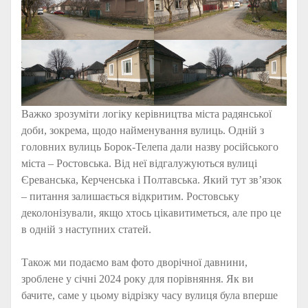
Важко зрозуміти логіку керівництва міста радянської
доби, зокрема, щодо найменування вулиць. Одній з
головних вулиць Борок-Телепа дали назву російського
міста – Ростовська. Від неї відгалужуються вулиці
Єреванська, Керченська і Полтавська. Який тут зв’язок
– питання залишається відкритим. Ростовську
деколонізували, якщо хтось цікавитиметься, але про це
в одній з наступних статей.
Також ми подаємо вам фото дворічної давнини,
зроблене у січні 2024 року для порівняння. Як ви
бачите, саме у цьому відрізку часу вулиця була вперше