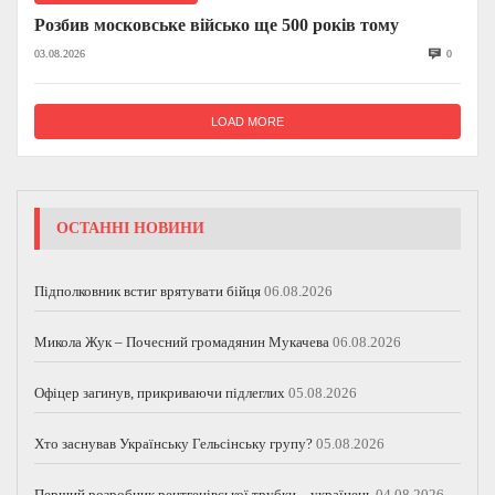
Розбив московське військо ще 500 років тому
03.08.2026
0
LOAD MORE
ОСТАННІ НОВИНИ
Підполковник встиг врятувати бійця
06.08.2026
Микола Жук – Почесний громадянин Мукачева
06.08.2026
Офіцер загинув, прикриваючи підлеглих
05.08.2026
Хто заснував Українську Гельсінську групу?
05.08.2026
Перший розробник рентгенівської трубки – українець
04.08.2026