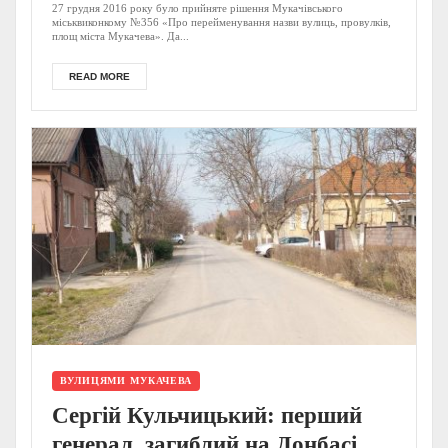
27 грудня 2016 року було прийняте рішення Мукачівського
міськвиконкому №356 «Про перейменування назви вулиць, провулків,
площ міста Мукачева». Да...
READ MORE
ВУЛИЦЯМИ МУКАЧЕВА
Сергій Кульчицький: перший
генерал, загиблий на Донбасі