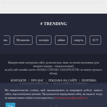
# TRENDING
Мукачево
поліція
війна
смерть
ЗСУ
прокурат
Використання матеріалів сайту дозволяється лише за умови посилання (для
інтернет-видань - гіперпосилання)
на веб-сайт онлайн газети «НАША СПРАВА ЗАКАРПАТТЯ» не нижче третього
абзацу.
КОНТАКТИ
|
ПРО НАС
|
РЕКЛАМА НА САЙТІ
|
ПОЛІТИКА
КОНФІДЕНЦІЙНОСТІ
|
РЕДАКЦІЙНА ПОЛІТИКА
Ми використовуємо cookies, щоб проаналізувати та покращити роботу нашого
Засновник і фундатор проєкту:
Юрій Кравчук
сайту, персоналізувати рекламу. Продовжуючи відвідування сайту, ви надаєте згоду
на використання cookies та погоджуєтесь з
Політикою конфіденційності
2023, © Газета "Наша справа Закарпаття"
Так