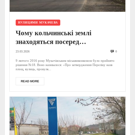
ВУЛИЦЯМИ МУКАЧЕВА
Чому кольчинські землі
знаходяться посеред
Мукачівської громади?
23.03.2026
0
9 лютого 2016 року Мукачівським міськвиконкомом було прийнято
рішення №18. Воно називалося: «Про затвердження Переліку назв
площ, вулиць, провулк...
READ MORE