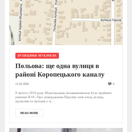
ВУЛИЦЯМИ МУКАЧЕВА
Польова: ще одна вулиця в
районі Коропецького каналу
11.03.2026
0
9 лютого 2016 року Мукачівським міськвиконкомом було прийнято
рішення №18 «Про затвердження Переліку назв площ, вулиць,
провулків та проїздів у м...
READ MORE