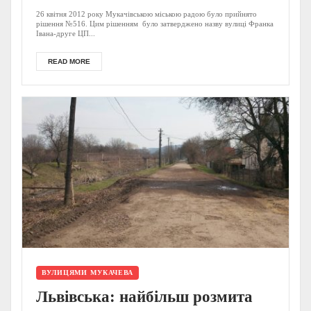
26 квітня 2012 року Мукачівською міською радою було прийнято
рішення №516. Цим рішенням було затверджено назву вулиці Франка
Івана-друге ЦП...
READ MORE
ВУЛИЦЯМИ МУКАЧЕВА
Львівська: найбільш розмита