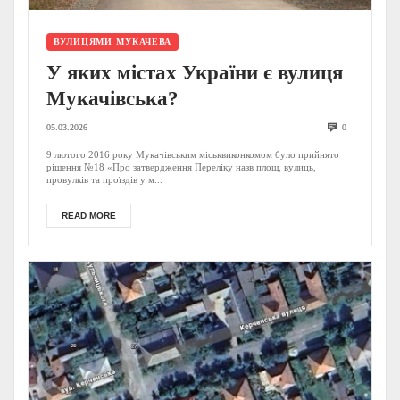
ВУЛИЦЯМИ МУКАЧЕВА
У яких містах України є вулиця
Мукачівська?
05.03.2026
0
9 лютого 2016 року Мукачівським міськвиконкомом було прийнято
рішення №18 «Про затвердження Переліку назв площ, вулиць,
провулків та проїздів у м...
READ MORE