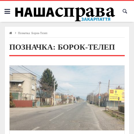
Skip
to
content
Позначка:
Борок-Телеп
ПОЗНАЧКА:
БОРОК-ТЕЛЕП