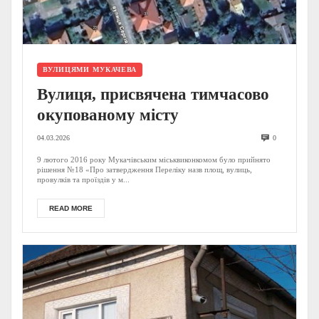
ВУЛИЦЯМИ МУКАЧЕВА
Вулиця, присвячена тимчасово
окупованому місту
04.03.2026
0
9 лютого 2016 року Мукачівським міськвиконкомом було прийнято
рішення №18 «Про затвердження Переліку назв площ, вулиць,
провулків та проїздів у м...
READ MORE