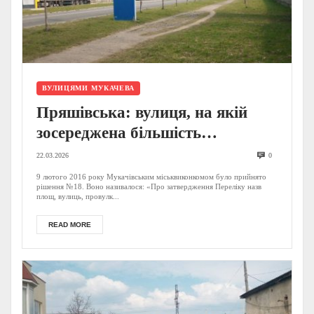
ВУЛИЦЯМИ МУКАЧЕВА
Пряшівська: вулиця, на якій
зосереджена більшість
промисловості
22.03.2026
0
9 лютого 2016 року Мукачівським міськвиконкомом було прийнято
рішення №18. Воно називалося: «Про затвердження Переліку назв
площ, вулиць, провулк...
READ MORE