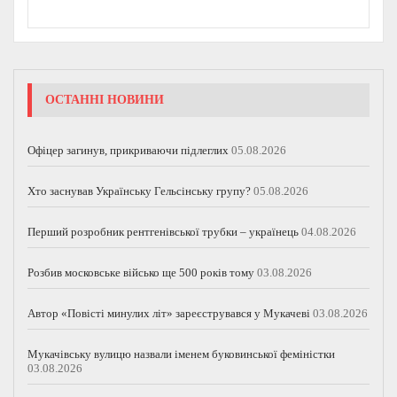
ОСТАННІ НОВИНИ
Офіцер загинув, прикриваючи підлеглих
05.08.2026
Хто заснував Українську Гельсінську групу?
05.08.2026
Перший розробник рентгенівської трубки – українець
04.08.2026
Розбив московське військо ще 500 років тому
03.08.2026
Автор «Повісті минулих літ» зареєструвався у Мукачеві
03.08.2026
Мукачівську вулицю назвали іменем буковинської феміністки
03.08.2026