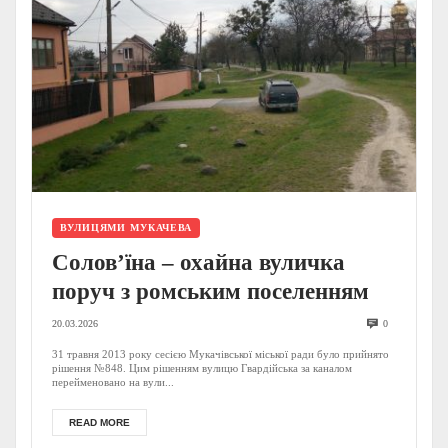
ВУЛИЦЯМИ МУКАЧЕВА
Солов’їна – охайна вуличка
поруч з ромським поселенням
20.03.2026
0
31 травня 2013 року сесією Мукачівської міської ради було прийнято
рішення №848. Цим рішенням вулицю Гвардійська за каналом
перейменовано на вули...
READ MORE