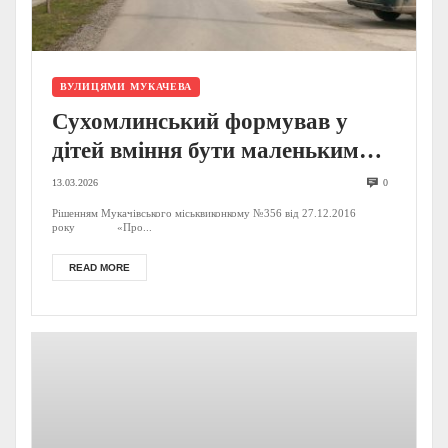
ВУЛИЦЯМИ МУКАЧЕВА
Сухомлинський формував у
дітей вміння бути маленьким
філософом
13.03.2026
0
Рішенням Мукачівського міськвиконкому №356 від 27.12.2016
року «Про...
READ MORE