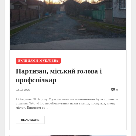
ВУЛИЦЯМИ МУКАЧЕВА
Партизан, міський голова і
профспілкар
02.03.2026
0
17 березня 2016 року Мукачівським міськвиконкомом було прийнято
рішення №45 «Про перейменування назви вулиць, провулків, площ
міста». Виконком ро...
READ MORE