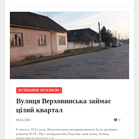
ВУЛИЦЯМИ МУКАЧЕВА
Вулиця Верховинська займає
цілий квартал
09.03.2026
0
9 лютого 2016 року Мукачівським міськвиконкомом було прийнято
рішення №18 «Про затвердження Переліку назв площ, вулиць,
провулків та проїздів у м...