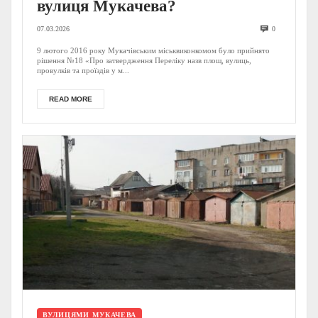
вулиця Мукачева?
07.03.2026
0
9 лютого 2016 року Мукачівським міськвиконкомом було прийнято
рішення №18 «Про затвердження Переліку назв площ, вулиць,
провулків та проїздів у м...
READ MORE
ВУЛИЦЯМИ МУКАЧЕВА