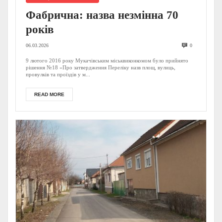
Фабрична: назва незмінна 70
років
06.03.2026
0
9 лютого 2016 року Мукачівським міськвиконкомом було прийнято
рішення №18 «Про затвердження Переліку назв площ, вулиць,
провулків та проїздів у м...
READ MORE