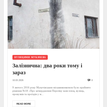
ВУЛИЦЯМИ МУКАЧЕВА
Залізнична: два роки тому і
зараз
10.03.2026
0
9 лютого 2016 року Мукачівським міськвиконкомом було прийнято
рішення №18 «Про затвердження Переліку назв площ, вулиць,
провулків та проїздів у м...
READ MORE