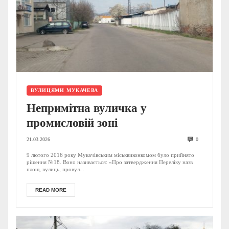
ВУЛИЦЯМИ МУКАЧЕВА
Непримітна вуличка у
промисловій зоні
21.03.2026
0
9 лютого 2016 року Мукачівським міськвиконкомом було прийнято
рішення №18. Воно називається: «Про затвердження Переліку назв
площ, вулиць, провул...
READ MORE