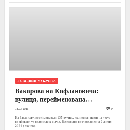
ВУЛИЦЯМИ МУКАЧЕВА
Вакарова на Кафлановича:
вулиця, перейменована
обласною адміністрацією
18.03.2026
0
На Закарпатті перейменували 135 вулиць, які носили назви на честь
російських та радянських діячів. Відповідне розпорядження 2 липня
2024 року під...