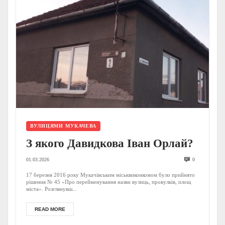
ВУЛИЦЯМИ МУКАЧЕВА
З якого Давидкова Іван Орлай?
01.03.2026
0
17 березня 2016 року Мукачівським міськвиконкомом було прийнято
рішення № 45 «Про перейменування назви вулиць, провулків, площ
міста». Розглянувш...
READ MORE