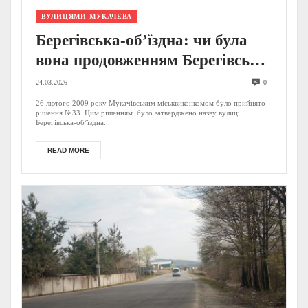
ВУЛИЦЯМИ МУКАЧЕВА
Берегівська-об’їздна: чи була
вона продовженням Берегівської
ще до залізниці?
24.03.2026
0
26 лютого 2009 року Мукачівським міськвиконкомом було прийнято
рішення №33. Цим рішенням було затверджено назву вулиці
Берегівська-об’їздна...
READ MORE