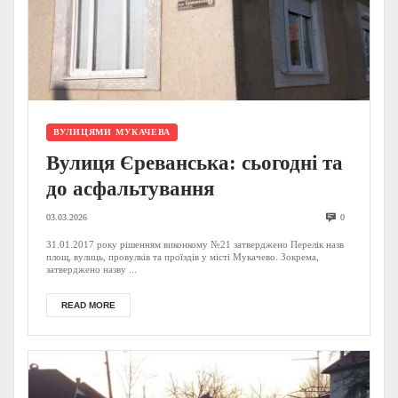
ВУЛИЦЯМИ МУКАЧЕВА
Вулиця Єреванська: сьогодні та
до асфальтування
03.03.2026
0
31.01.2017 року рішенням виконкому №21 затверджено Перелік назв
площ, вулиць, провулків та проїздів у місті Мукачево. Зокрема,
затверджено назву ...
READ MORE