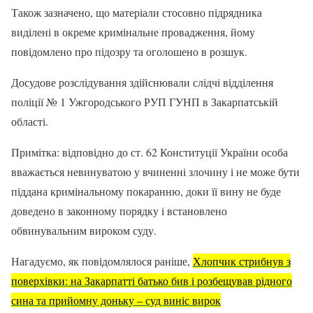
Також зазначено, що матеріали стосовно підрядника
виділені в окреме кримінальне провадження, йому
повідомлено про підозру та оголошено в розшук.
Досудове розслідування здійснювали слідчі відділення
поліції № 1 Ужгородського РУП ГУНП в Закарпатській
області.
Примітка: відповідно до ст. 62 Конституції України особа
вважається невинуватою у вчиненні злочину і не може бути
піддана кримінальному покаранню, доки її вину не буде
доведено в законному порядку і встановлено
обвинувальним вироком суду.
Нагадуємо, як повідомлялося раніше,
Хлопчик стрибнув з
поверхівки: на Закарпатті батько бив і розбещував рідного
сина та прийомну доньку – суд виніс вирок