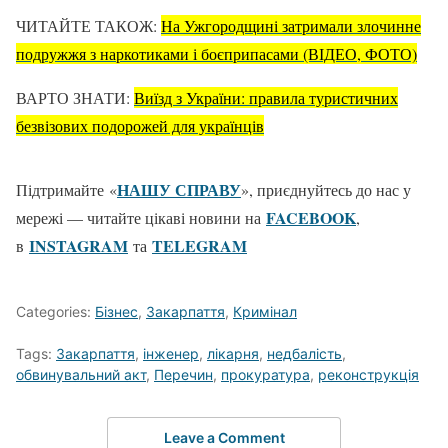
ЧИТАЙТЕ ТАКОЖ:
На Ужгородщині затримали злочинне
подружжя з наркотиками і боєприпасами (ВІДЕО, ФОТО)
ВАРТО ЗНАТИ:
Виїзд з України: правила туристичних
безвізових подорожей для українців
НАШУ СПРАВУ
Підтримайте «
», приєднуйтесь до нас у
FACEBOOK
мережі — читайте цікаві новини на
,
ІNSTAGRAM
TELEGRAM
в
та
Categories:
Бізнес
,
Закарпаття
,
Кримінал
Tags:
Закарпаття
,
інженер
,
лікарня
,
недбалість
,
обвинувальний акт
,
Перечин
,
прокуратура
,
реконструкція
Leave a Comment