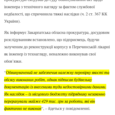
інженера з технічного нагляду за фактом службової
недбалості, що спричинила тяжкі наслідки (ч. 2 ст. 367 КК
України).
Як інформує Закарпатська обласна прокуратура, досудовим
розслідуванням встановлено, що підприємець, будучи
залученим до реконструкції корпусу в Перечинській лікарні
як інженер із технагляду, неналежно виконував свої
обов’язки.
“
Обвинувачений не забезпечив належну перевірку якості та
обсягу виконаних робіт, однак підписав будівельну
документацію із внесеними туди недостовірними даними.
Як наслідок – із місцевого бюджету підряднику незаконно
перерахували майже 429 тис. грн за роботи, які він
фактично не виконав
“, – йдеться у повідомленні.