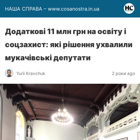
НАША СПРАВА – www.cosanostra.in.ua
Додаткові 11 млн грн на освіту і
соцзахист: які рішення ухвалили
мукачівські депутати
Yurii Kravchuk
2 роки ago