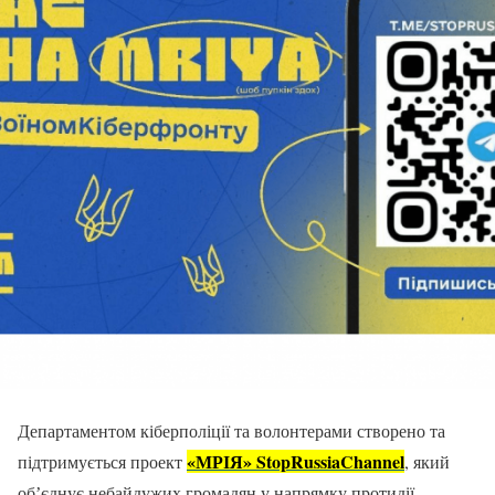
Департаментом кіберполіції та волонтерами створено та
«МРІЯ» StopRussiaChannel
підтримується проект
, який
обʼєднує небайдужих громадян у напрямку протидії