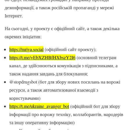
дезинформації, а також російській пропаганді у мережі
Інтернет.
На сьогодні, у проекту є офіційний сайт, а також декілька
окремих ініціатив:
https://mriya.social
(офіційний сайт проекту);
https://t.me/+EbXZHBfHXbszY2I6
(основний телеграм
канал, де здійснюються комунікація з підписниками, а
також надання завдань для блокування;
@stopdrugsbot (бот для збору нових посилань на ворожі
ресурси, а також автоматизованої взаємодії з
користувачами)
https://t.me/ukraine_avanger_bot
(офіційний бот для збору
інформації про ворожу техніку, коллаборантів, мародерів
та іншу оперативну інформацію)