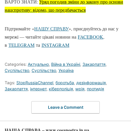
ВАРТО ЗНАТИ:
Уряд погодив зміни до закону про основи
нацспротиву: відомо, що передбачається
Підтримайте «
НАШУ СПРАВУ
», приєднуйтесь до нас у
мережі — читайте цікаві новини на
FACEBOOK
,
в
TELEGRAM
та
ІNSTAGRAM
Categories:
Актуально
,
Війна в Україні
,
Закарпаття
,
Суспільство
,
Суспільство
,
Україна
Tags:
StopRussiaChannel
,
боротьба
,
дезінформація
,
Закарпаття
,
інтернет
,
кіберполіція
,
мрія
,
протидія
Leave a Comment
НАША СПРАВА – www.cosanostra.in.ua