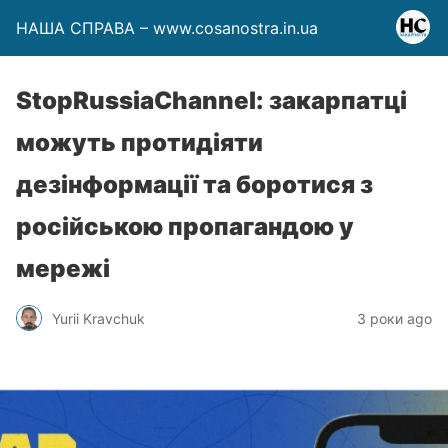
НАША СПРАВА – www.cosanostra.in.ua
StopRussiaChannel: закарпатці
можуть протидіяти
дезінформації та боротися з
російською пропагандою у
мережі
Yurii Kravchuk
3 роки ago