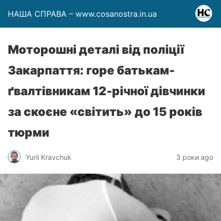
НАША СПРАВА – www.cosanostra.in.ua
Моторошні деталі від поліції
Закарпаття: горе батькам-
ґвалтівникам 12-річної дівчинки
за скоєне «світить» до 15 років
тюрми
Yurii Kravchuk
3 роки ago