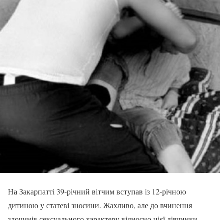
На Закарпатті 39-річний вітчим вступав із 12-річною
дитиною у статеві зносини. Жахливо, але до вчинення
злочинів сексуального характеру відносно цієї дівчинки