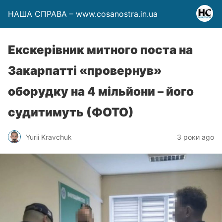
НАША СПРАВА – www.cosanostra.in.ua
Екскерівник митного поста на
Закарпатті «провернув»
оборудку на 4 мільйони – його
судитимуть (ФОТО)
Yurii Kravchuk
3 роки ago