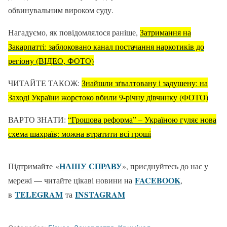
обвинувальним вироком суду.
Нагадуємо, як повідомлялося раніше,
Затримання на
Закарпатті: заблоковано канал постачання наркотиків до
регіону (ВІДЕО, ФОТО)
ЧИТАЙТЕ ТАКОЖ:
Знайшли зґвалтовану і задушену: на
Заході України жорстоко вбили 9-річну дівчинку (ФОТО)
ВАРТО ЗНАТИ:
“Грошова реформа” – Україною гуляє нова
схема шахраїв: можна втратити всі гроші
НАШУ СПРАВУ
Підтримайте «
», приєднуйтесь до нас у
FACEBOOK
мережі — читайте цікаві новини на
,
TELEGRAM
ІNSTAGRAM
в
та