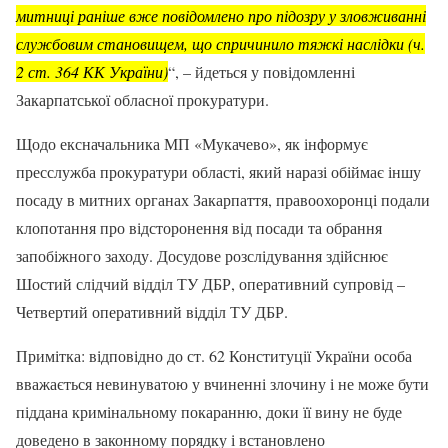
митниці раніше вже повідомлено про підозру у зловживанні
службовим становищем, що спричинило тяжкі наслідки (ч.
2 ст. 364 КК України)
“, – йдеться у повідомленні
Закарпатської обласної прокуратури.
Щодо ексначальника МП «Мукачево», як інформує
пресслужба прокуратури області, який наразі обіймає іншу
посаду в митних органах Закарпаття, правоохоронці подали
клопотання про відсторонення від посади та обрання
запобіжного заходу. Досудове розслідування здійснює
Шостий слідчий відділ ТУ ДБР, оперативний супровід –
Четвертий оперативний відділ ТУ ДБР.
Примітка: відповідно до ст. 62 Конституції України особа
вважається невинуватою у вчиненні злочину і не може бути
піддана кримінальному покаранню, доки її вину не буде
доведено в законному порядку і встановлено