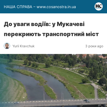
НАША СПРАВА – www.cosanostra.in.ua
До уваги водіїв: у Мукачеві
перекриють транспортний міст
Yurii Kravchuk
3 роки ago