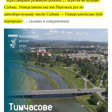
Садова, Університетська та Перемоги рух по
автодорожньому мості Садова — Університетська буде
перекрито
“, – сказано в повідомленні.