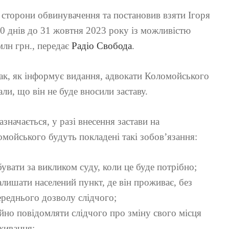
сторони обвинувачення та постановив взяти Ігоря
0 днів до 31 жовтня 2023 року із можливістю
млн грн., передає
Радіо Свобода
.
к, як інформує видання, адвокати Коломойського
али, що він не буде вносили заставу.
азначається, у разі внесення застави на
мойського будуть покладені такі зобов’язання:
увати за викликом суду, коли це буде потрібно;
алишати населений пункт, де він проживає, без
реднього дозволу слідчого;
йно повідомляти слідчого про зміну свого місця
живання;