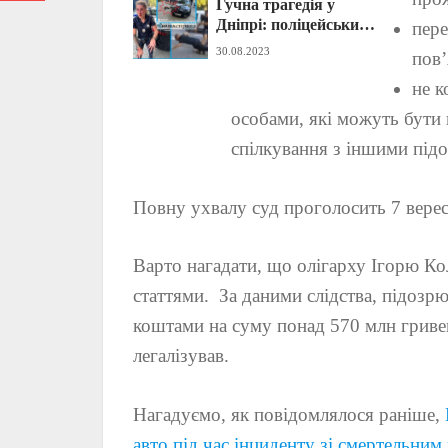
Гучна трагедія у
(ФОТО)
Дніпрі: поліцейський
пере
під час конфлікту
30.08.2023
пов’
застрелив людину
(ВІДЕО, ФОТО)
не к
особами, які можуть бути 
спілкування з іншими під
Повну ухвалу суд проголосить 7 верес
Варто нагадати, що олігарху Ігорю К
статтями. За даними слідства, підоз
коштами на суму понад 570 млн гриве
легалізував.
Нагадуємо, як повідомлялося раніше,
авто під час інциденту зі смертельним