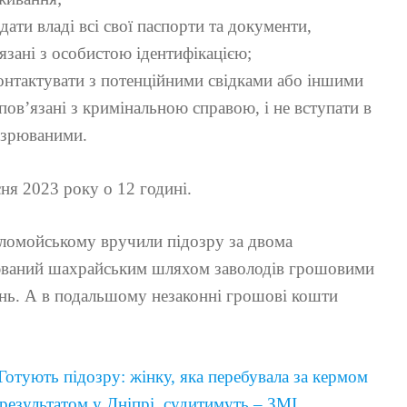
дати владі всі свої паспорти та документи,
язані з особистою ідентифікацією;
онтактувати з потенційними свідками або іншими
пов’язані з кримінальною справою, і не вступати в
озрюваними.
ня 2023 року о 12 годині.
оломойському вручили підозру за двома
рюваний шахрайським шляхом заволодів грошовими
нь. А в подальшому незаконні грошові кошти
Готують підозру: жінку, яка перебувала за кермом
 результатом у Дніпрі, судитимуть – ЗМІ