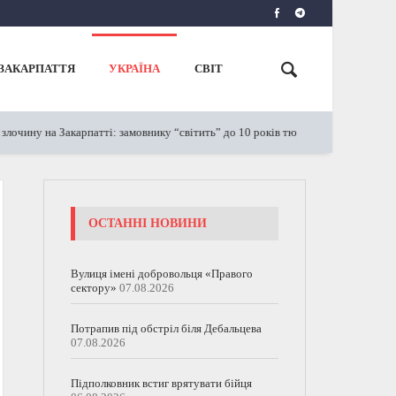
ЗАКАРПАТТЯ
УКРАЇНА
СВІТ
 на Закарпатті: замовнику “світить” до 10 років тюрми (ФОТО)
21.12.2023
ОСТАННІ НОВИНИ
Вулиця імені добровольця «Правого
сектору»
07.08.2026
Потрапив під обстріл біля Дебальцева
07.08.2026
Підполковник встиг врятувати бійця