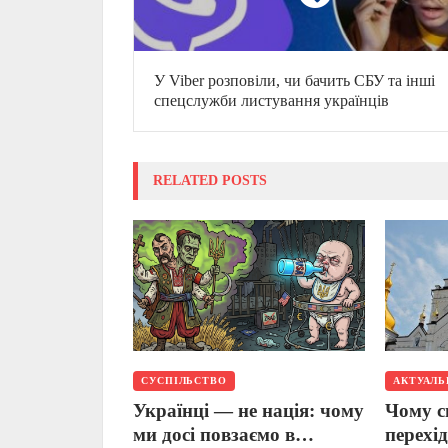
У Viber розповіли, чи бачить СБУ та інші
спецслужби листування українців
RELATED POSTS
СУСПІЛЬСТВО
АКТУАЛ
Українці — не нація: чому
Чому с
ми досі повзаємо в
перехі