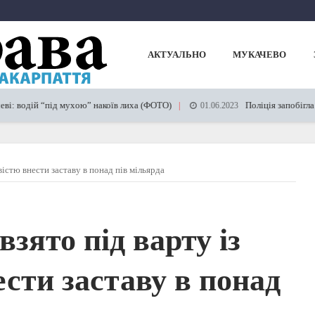
АКТУАЛЬНО
МУКАЧЕВО
й “під мухою” накоїв лиха (ФОТО)
Поліція запобігла злочину
01.06.2023
істю внести заставу в понад пів мільярда
зято під варту із
сти заставу в понад