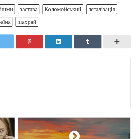
рішми
застава
Коломойський
легалізація
аїна
шахрай