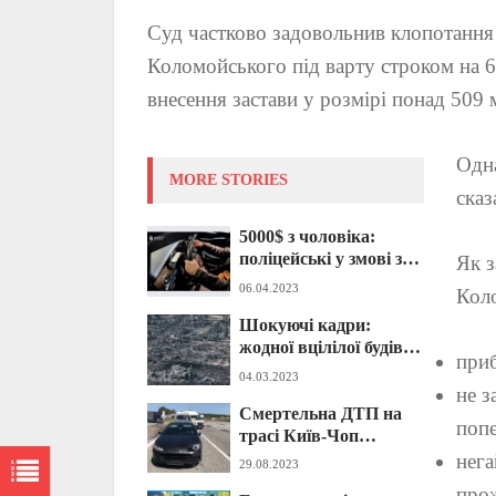
Суд частково задовольнив клопотання 
Коломойського під варту строком на 6
внесення застави у розмірі понад 509 
Одна
MORE STORIES
сказ
5000$ з чоловіка:
поліцейські у змові з
Як з
травня «бізнесували»
06.04.2023
Коло
на ухилянтах – самі
Шокуючі кадри:
переправляли їх за
жодної вцілілої будівлі
кордон (ФОТО)
приб
– оприлюднено кадри
04.03.2023
апокаліптично
не з
Смертельна ДТП на
знищеної Мар’їнки
попе
трасі Київ-Чоп
(ФОТО)
забрала життя
нега
29.08.2023
дворічної дитини
про