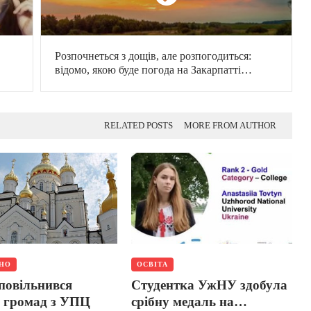
Розпочнеться з дощів, але розпогодиться:
відомо, якою буде погода на Закарпатті
наступного тижня
RELATED POSTS
MORE FROM AUTHOR
ЬНО
ОСВІТА
повільнився
Студентка УжНУ здобула
д громад з УПЦ
срібну медаль на