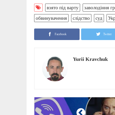
взято під варту
заволодіння г
обвинувачення
слідство
суд
Укр
Facebook
Twitter
Yurii Kravchuk