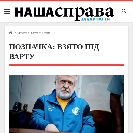
Skip
to
content
Позначка:
взято під варту
ПОЗНАЧКА:
ВЗЯТО ПІД
ВАРТУ