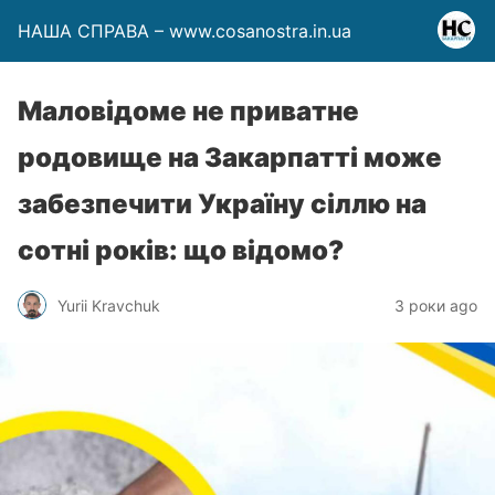
НАША СПРАВА – www.cosanostra.in.ua
Маловідоме не приватне
родовище на Закарпатті може
забезпечити Україну сіллю на
сотні років: що відомо?
Yurii Kravchuk
3 роки ago