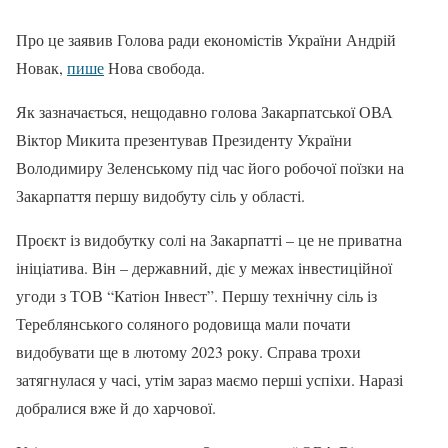
Про це заявив Голова ради економістів України Андрій
Новак,
пише
Нова свобода.
Як зазначається, нещодавно голова Закарпатської ОВА
Віктор Микита презентував Президенту України
Володимиру Зеленському під час його робочої поїзки на
Закарпаття першу видобуту сіль у області.
Проєкт із видобутку солі на Закарпатті – це не приватна
ініціатива. Він – державний, діє у межах інвестиційної
угоди з ТОВ “Катіон Інвест”. Першу технічну сіль із
Тереблянського соляного родовища мали почати
видобувати ще в лютому 2023 року. Справа трохи
затягнулася у часі, утім зараз маємо перші успіхи. Наразі
добралися вже й до харчової.