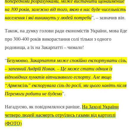
попередніми розрахунками, може вистачити щонайменше
на 300 років, залежно від того, якою в нас буде чисельність
населення і які виникнуть у людей потреби
”, – зазначив він.
Також, на думку голови ради економістів України, мова йде
про 300-400 років викорастання солі тільки з одного
родовища, а їх на Закарпатті – чимало!
“
Безумовно, Закарпаття може спокійно експортувати сіль,
– запевний Андрій Новак. – Це може стати одним із
відповідних пунктів вітчизняного еспорту. Але якщо
“Армемсіль” експорувала сіль до росії, ми цього навіть після
Перемоги робити не будемо
”.
Нагадуємо, як повідомлялося раніше,
На Заході України
четверо людей насмерть отруїлись газами від картоплі
(ФОТО)