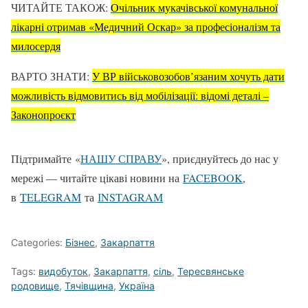
ЧИТАЙТЕ ТАКОЖ:
Очільник мукачівської комунальної
лікарні отримав «Медичний Оскар» за професіоналізм та
милосердя
ВАРТО ЗНАТИ:
У ВР військовозобов’язаним хочуть дати
можливість відмовитись від мобілізації: відомі деталі –
Законопроєкт
Підтримайте «
НАШУ СПРАВУ
», приєднуйтесь до нас у
мережі — читайте цікаві новини на
FACEBOOK
,
в
TELEGRAM
та
ІNSTAGRAM
Categories:
Бізнес
,
Закарпаття
Tags:
видобуток
,
Закарпаття
,
сіль
,
Тересвянське
родовище
,
Тячівщина
,
Україна