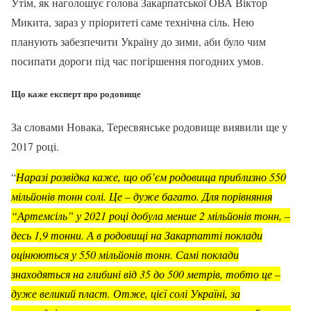
Утім, як наголошує голова Закарпатської ОВА Віктор
Микита, зараз у пріоритеті саме технічна сіль. Нею
планують забезпечити Україну до зими, аби було чим
посипати дороги під час погіршення погодних умов.
Що каже експерт про родовище
За словами Новака, Тересвянське родовище виявили ще у
2017 році.
“
Наразі розвідка каже, що об’єм родовища приблизно 550
мільйонів тонн солі. Це – дуже багато. Для порівняння
“Артемсіль” у 2021 році добула менше 2 мільйонів тонн, –
десь 1,9 тонни. А в родовищі на Закарпатті поклади
оцінюються у 550 мільйонів тонн. Самі поклади
знаходяться на глибині від 35 до 500 метрів, тобто це –
дуже великий пласт. Отже, цієї солі Україні, за