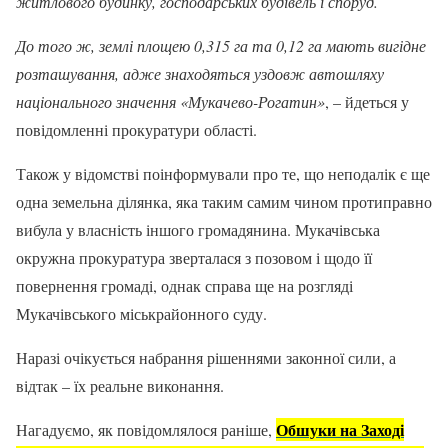
житлового будинку, господарських будівель і споруд.
До того ж, землі площею 0,315 га та 0,12 га мають вигідне
розташування, адже знаходяться уздовж автошляху
національного значення «Мукачево-Рогатин»
, – йдеться у
повідомленні прокуратури області.
Також у відомстві поінформували про те, що неподалік є ще
одна земельна ділянка, яка таким самим чином протиправно
вибула у власність іншого громадянина. Мукачівська
окружна прокуратура зверталася з позовом і щодо її
повернення громаді, однак справа ще на розгляді
Мукачівського міськрайонного суду.
Наразі очікується набрання рішеннями законної сили, а
відтак – їх реальне виконання.
Обшуки на Заході
Нагадуємо, як повідомлялося раніше,