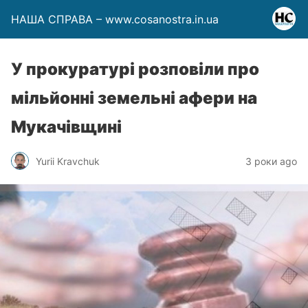
НАША СПРАВА – www.cosanostra.in.ua
У прокуратурі розповіли про
мільйонні земельні афери на
Мукачівщині
Yurii Kravchuk
3 роки ago