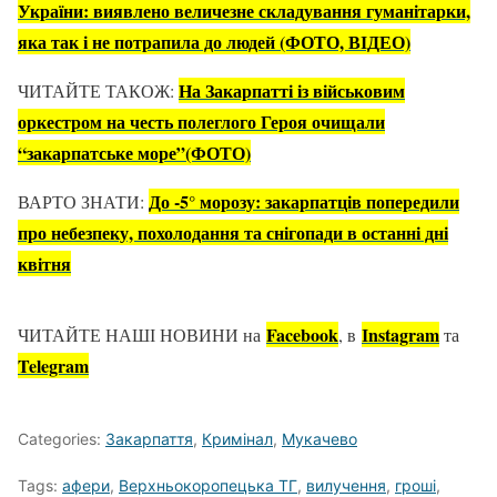
України: виявлено величезне складування гуманітарки,
яка так і не потрапила до людей (ФОТО, ВІДЕО)
На Закарпатті із військовим
ЧИТАЙТЕ ТАКОЖ:
оркестром на честь полеглого Героя очищали
“закарпатське море”(ФОТО)
До -5° морозу: закарпатців попередили
ВАРТО ЗНАТИ:
про небезпеку, похолодання та снігопади в останні дні
квітня
Facebook
Іnstagram
ЧИТАЙТЕ НАШІ НОВИНИ
на
, в
та
Telegram
Categories:
Закарпаття
,
Кримінал
,
Мукачево
Tags:
афери
,
Верхньокоропецька ТГ
,
вилучення
,
гроші
,