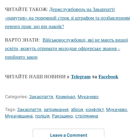
ЧИТАЙТЕ ТАКОЖ:
Держслужбовець на Закарпатті
«намутив» на тюремний строк зі штрафом та позбавленням
певних прав: що він накоїв?
ВАРТО ЗНАТИ:
Військовослужбовці, які не мають вищої
освіти, можуть отримати молодше офіцерське звання –
прийнято закон
Telegram
та
Facebook
ЧИТАЙТЕ НАШІ НОВИНИ в
Categories:
Закарпаття
,
Кримінал
,
Мукачево
Tags:
Закарпаття
,
затримання
,
зброя
,
конфлікт
,
Мукачево
,
Мукачівщина
,
поліція
,
Ракошино
,
стрілянина
Leave a Comment