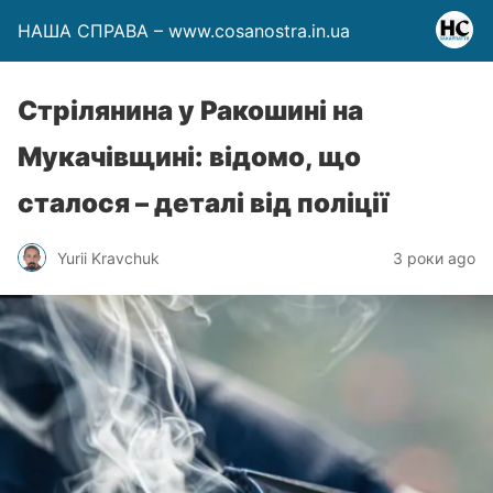
НАША СПРАВА – www.cosanostra.in.ua
Стрілянина у Ракошині на
Мукачівщині: відомо, що
сталося – деталі від поліції
Yurii Kravchuk
3 роки ago