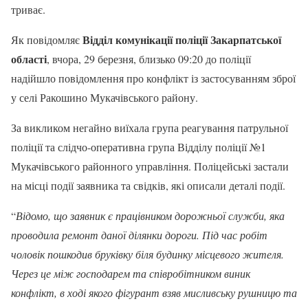
триває.
Відділ комунікації поліції Закарпатської
Як повідомляє
області
, вчора, 29 березня, близько 09:20 до поліції
надійшло повідомлення про конфлікт із застосуванням зброї
у селі Ракошино Мукачівського району.
За викликом негайно виїхала група реагування патрульної
поліції та слідчо-оперативна група Відділу поліції №1
Мукачівського районного управління. Поліцейські застали
на місці події заявника та свідків, які описали деталі події.
“
Відомо, що заявник є працівником дорожньої служби, яка
проводила ремонт даної ділянки дороги. Під час робіт
чоловік пошкодив бруківку біля будинку місцевого жителя.
Через це між господарем та співробітником виник
конфлікт, в ході якого фігурант взяв мисливську рушницю та