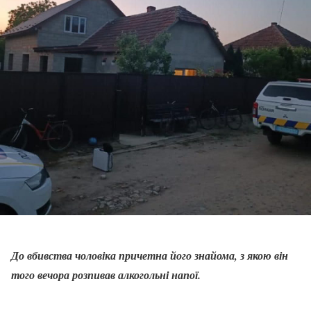
До вбивства чоловіка причетна його знайома, з якою він
того вечора розпивав алкогольні напої.