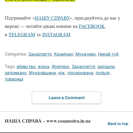
Підтримайте «
НАШУ СПРАВУ
», приєднуйтесь до нас у
мережі — читайте цікаві новини на
FACEBOOK
,
в
TELEGRAM
та
ІNSTAGRAM
Categories:
Закарпаття
,
Кримінал
,
Мукачево
,
Никай туй
Tags:
вбивство
,
жінка
,
Жнятино
,
Закарпаття
,
зарізала
,
затримано
,
Мукачівщина
,
ніж
,
підозрювана
,
поліція
,
товариші
Leave a Comment
НАША СПРАВА – www.cosanostra.in.ua
Back to top