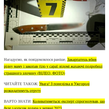
Нагадуємо, як повідомлялося раніше,
Закарпатець вбив
рідну маму і закопав тіло у сараї: відомі жахаючі подробиці
страшного злочину (ВІДЕО, ФОТО)
ЧИТАЙТЕ ТАКОЖ:
Увага! З понеділка в Ужгороді
розкидатимуть отруту
ВАРТО ЗНАТИ:
Коливатиметься: експерт спрогнозував, що
буде з курсом долара у червні 2023