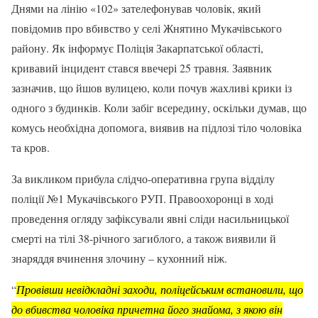
Днями на лінію «102» зателефонував чоловік, який
повідомив про вбивство у селі Жнятино Мукачівського
району. Як інформує Поліція Закарпатської області,
кривавий інцидент стався ввечері 25 травня. Заявник
зазначив, що йшов вулицею, коли почув жахливі крики із
одного з будинків. Коли забіг всередину, оскільки думав, що
комусь необхідна допомога, виявив на підлозі тіло чоловіка
та кров.
За викликом прибула слідчо-оперативна група відділу
поліції №1
Мукачівського РУП. Правоохоронці в ході
проведення огляду зафіксували явні сліди насильницької
смерті на тілі 38-річного загиблого, а також виявили й
знаряддя вчинення злочину – кухонний ніж.
“
Провівши невідкладні заходи, поліцейським встановили, що
до вбивства чоловіка причетна його знайома, з якою він