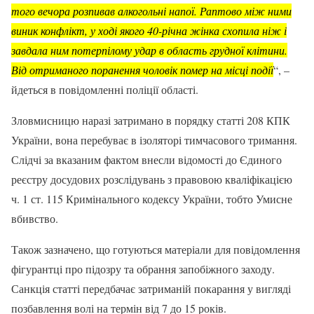
того вечора розпивав алкогольні напої. Раптово між ними
виник конфлікт, у ході якого 40-річна жінка схопила ніж і
завдала ним потерпілому удар в область грудної клітини.
Від отриманого поранення чоловік помер на місці події
“, –
йдеться в повідомленні поліції області.
Зловмисницю наразі затримано в порядку статті 208 КПК
України, вона перебуває в ізоляторі тимчасового тримання.
Слідчі за вказаним фактом внесли відомості до Єдиного
реєстру досудових розслідувань з правовою кваліфікацією
ч. 1 ст. 115 Кримінального кодексу України, тобто Умисне
вбивство.
Також зазначено, що готуються матеріали для повідомлення
фігурантці про підозру та обрання запобіжного заходу.
Санкція статті передбачає затриманій покарання у вигляді
позбавлення волі на термін від 7 до 15 років.