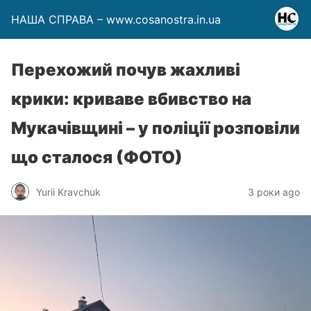
НАША СПРАВА – www.cosanostra.in.ua
Перехожий почув жахливі
крики: криваве вбивство на
Мукачівщині – у поліції розповіли
що сталося (ФОТО)
Yurii Kravchuk
3 роки ago