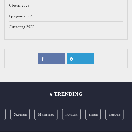
Січень 2023
Грудень 2022
Листопад 2022
# TRENDING
я
Україна
Мукачево
поліція
війна
смерть
З