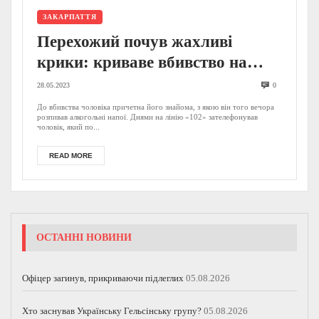
ЗАКАРПАТТЯ
Перехожий почув жахливі
крики: криваве вбивство на
Мукачівщині – у поліції
28.05.2023
0
розповіли що сталося (ФОТО)
До вбивства чоловіка причетна його знайома, з якою він того вечора
розпивав алкогольні напої. Днями на лінію «102» зателефонував
чоловік, який по...
READ MORE
ОСТАННІ НОВИНИ
Офіцер загинув, прикриваючи підлеглих
05.08.2026
Хто заснував Українську Гельсінську групу?
05.08.2026