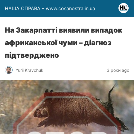
НАША СПРАВА – www.cosanostra.in.ua
На Закарпатті виявили випадок
африканської чуми – діагноз
підтверджено
Yurii Kravchuk
3 роки ago