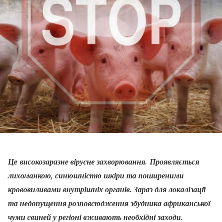
Це високозаразне вірусне захворювання. Проявляється
лихоманкою, синюшністю шкіри та поширеними
крововиливами внутрішніх органів. Зараз для локалізації
та недопущення розповсюдження збудника африканської
чуми свиней у регіоні вживають необхідні заходи.