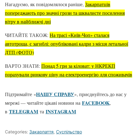
Нагадуємо, як повідомлялося раніше,
Закарпатців
попереджають про значні грози та шквалисте посилення
вітру в найближчі дні
ЧИТАЙТЕ ТАКОЖ:
На трасі «Київ-Чоп» сталася
автотроща, є загиблі: опубліковані кадри з місця летальної
ДТП (ФОТО)
ВАРТО ЗНАТИ:
Понад 5 грн за кіловат: у НКРЕКП
порахували ринкову ціну на електроенергію для споживачів
НАШУ СПРАВУ
Підтримайте «
», приєднуйтесь до нас у
FACEBOOK
мережі — читайте цікаві новини на
,
TELEGRAM
ІNSTAGRAM
в
та
Categories:
Закарпаття
,
Суспільство