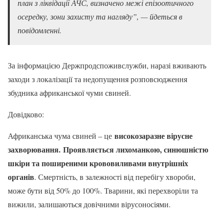
план з ліквідації АЧС, визначено межі епізоотичного
осередку, зони захисту та нагляду”, — йдеться в
повідомленні.
За інформацією Держпродспоживслужби, наразі вживають
заходи з локалізації та недопущення розповсюдження
збудника африканської чуми свиней.
Довідково:
високозаразне вірусне
Африканська чума свиней – це
захворювання.
Проявляється лихоманкою, синюшністю
шкіри та поширеними крововиливами внутрішніх
органів
. Смертність, в залежності від перебігу хвороби,
може бути від 50% до 100%. Тварини, які перехворіли та
вижили, залишаються довічними вірусоносіями.