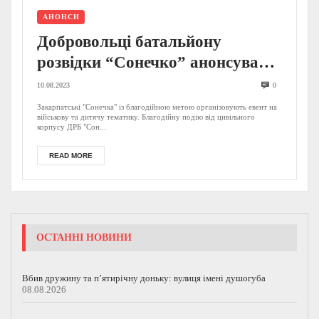
АНОНСИ
Добровольці батальйону
розвідки “Сонечко” анонсували
подію на Закарпатті: відомо, де і
10.08.2023
0
коли (АНОНС)
Закарпатські "Сонечка" із благодійною метою організовують евент на
військову та дитячу тематику. Благодійну подію від цивільного
корпусу ДРБ "Сон...
READ MORE
ОСТАННІ НОВИНИ
Вбив дружину та п’ятирічну доньку: вулиця імені душогуба
08.08.2026