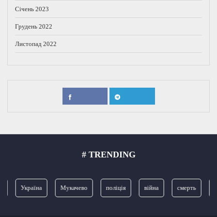
Січень 2023
Грудень 2022
Листопад 2022
# TRENDING
Україна
Мукачево
поліція
війна
смерть
З