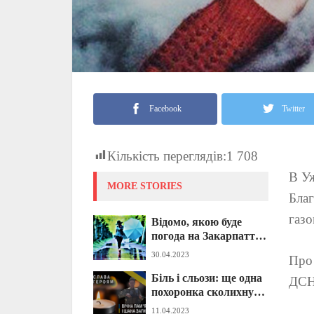
Facebook
Twitter
Кількість переглядів:
1 708
В Уж
MORE STORIES
Благ
газо
Відомо, якою буде
погода на Закарпатті в
перші дні травня
30.04.2023
Про
Біль і сльози: ще одна
ДСН
похоронка сколихнула
Воловецьку громаду
11.04.2023