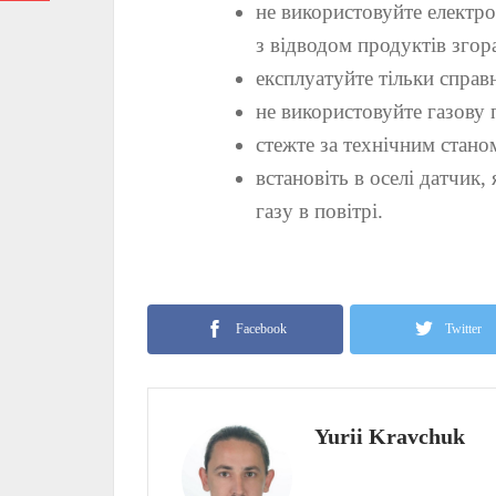
не використовуйте електр
з відводом продуктів згор
експлуатуйте тільки справн
не використовуйте газову 
стежте за технічним стано
встановіть в оселі датчик
газу в повітрі.
Facebook
Twitter
Yurii Kravchuk