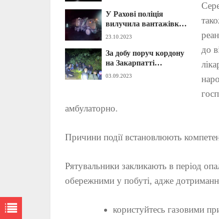
на Закарпатті (ФОТО)
Сере
У Рахові поліція
тако
вилучила вантажівку
з нелегальною
реан
23.10.2023
лісопродукцією
до в
За добу поруч кордону
на Закарпатті
ліка
упіймали 34
03.09.2023
наро
ухилянтів: відомі
деталі (ФОТО)
госп
амбулаторно.
Причини події встановлюють компетен
Рятувальники закликають в період оп
обережними у побуті, адже дотриманн
користуйтесь газовими при