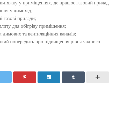
овитяжку у приміщеннях, де працює газовий прилад
ання у димохід;
і газові прилади;
плиту для обігріву приміщення;
м димових та вентиляційних каналів;
, який попередить про підвищення рівня чадного