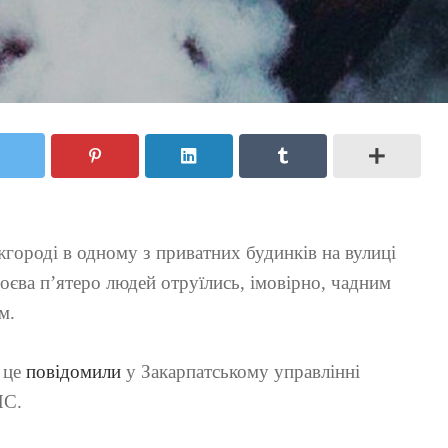
городі в одному з приватних будинків на вулиці
оєва п’ятеро людей отруїлись, імовірно, чадним
м.
 це
повідомили
у Закарпатському управлінні
С.