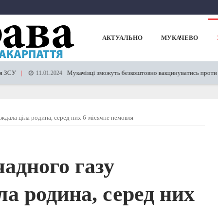
АКТУАЛЬНО
МУКАЧЕВО
Мукачівці зможуть безкоштовно вакцинуватись проти грипу
11.01.2024
ждала ціла родина, серед них 6-місячне немовля
чадного газу
ла родина, серед них