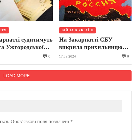
ТТЯ
ВІЙНА В УКРАЇНІ
арпатті судитимуть
На Закарпатті СБУ
та Ужгородської
викрила прихильницю
ади, якого викрили
«руського міра»
0
0
17.09.2024
аганні хабарів за
чку від мобілізації
LOAD MORE
ться.
Обов’язкові поля позначені
*