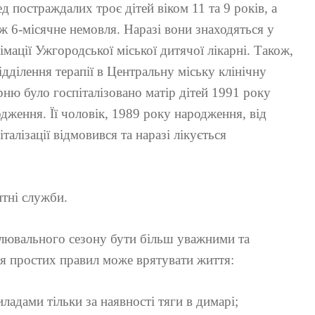
д постраждалих троє дітей віком 11 та 9 років, а
ж 6-місячне немовля. Наразі вони знаходяться у
імації Ужгородської міської дитячої лікарні. Також,
ідділення терапії в Центральну міську клінічну
рню було госпіталізовано матір дітей 1991 року
дження. Її чоловік, 1989 року народження, від
італізації відмовився та наразі лікується
тні служби.
алювального сезону бути більш уважними та
я простих правил може врятувати життя:
ладами тільки за наявності тяги в димарі;