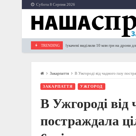
Skip
Субота 8 Серпня 2026
to
content
У Мукачеві виділили 10 млн грн на дрони для ЗСУ
TRENDING
18.12.2023
Закарпаття
В Ужгороді від чадного газу постра
ЗАКАРПАТТЯ
УЖГОРОД
В Ужгороді від 
постраждала ці