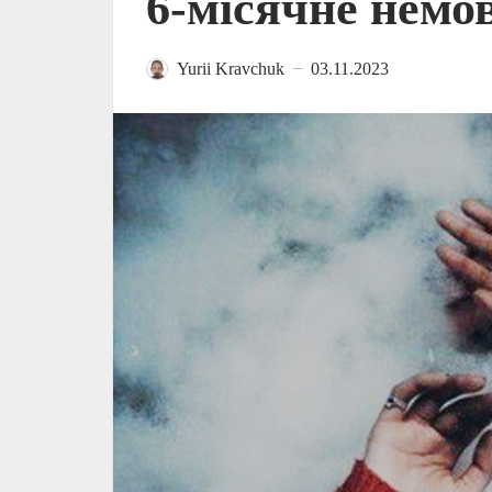
6-місячне немо
Yurii Kravchuk
03.11.2023
—