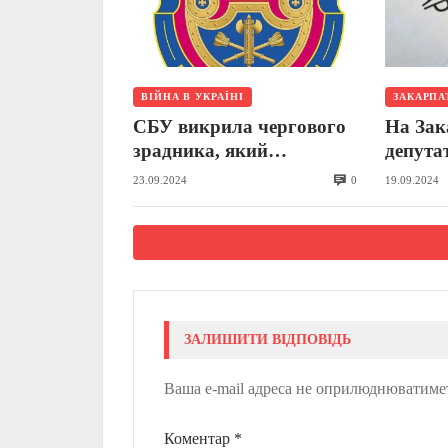
ВІЙНА В УКРАЇНІ
ЗАКАРПА
СБУ викрила чергового
На Зак
зрадника, який
депута
допомагав окупантам
міськр
0
23.09.2024
19.09.2024
«чинити правосуддя» на
на вим
Луганщині
відстро
ЗАЛИШИТИ ВІДПОВІДЬ
Ваша e-mail адреса не оприлюднюватиме
Коментар
*