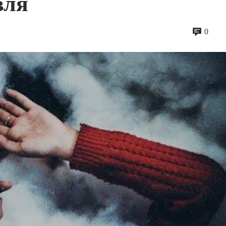
вля
0