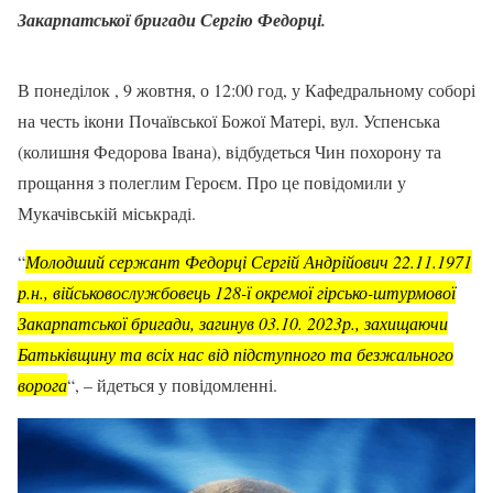
Закарпатської бригади Сергію Федорці.
В понеділок , 9 жовтня, о 12:00 год, у Кафедральному соборі
на честь ікони Почаївської Божої Матері, вул. Успенська
(колишня Федорова Івана), відбудеться Чин похорону та
прощання з полеглим Героєм. Про це повідомили у
Мукачівській міськраді.
“
Молодший сержант Федорці Сергій Андрійович 22.11.1971
р.н., військовослужбовець 128-ї окремої гірсько-штурмової
Закарпатської бригади, загинув 03.10. 2023р., захищаючи
Батьківщину та всіх нас від підступного та безжального
ворога
“, – йдеться у повідомленні.