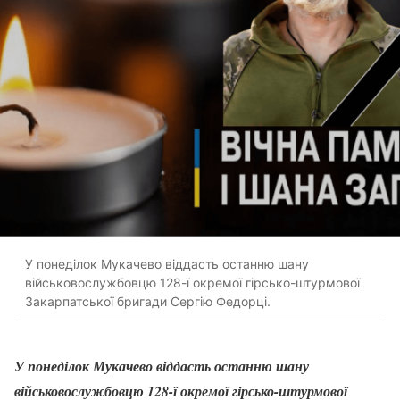
У понеділок Мукачево віддасть останню шану
військовослужбовцю 128-ї окремої гірсько-штурмової
Закарпатської бригади Сергію Федорці.
У понеділок Мукачево віддасть останню шану
військовослужбовцю 128-ї окремої гірсько-штурмової