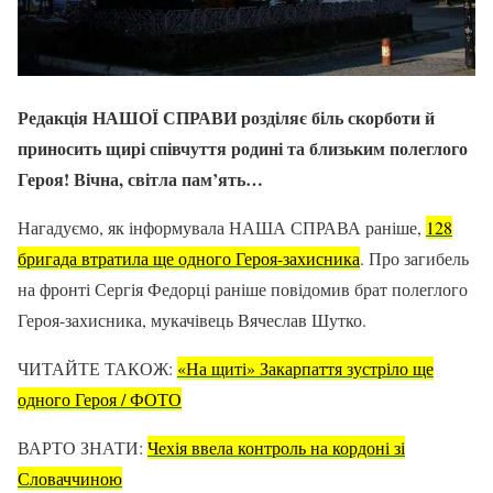
Редакція НАШОЇ СПРАВИ розділяє біль скорботи й
приносить щирі співчуття родині та близьким полеглого
Героя! Вічна, світла пам’ять…
Нагадуємо, як інформувала НАША СПРАВА раніше,
128
бригада втратила ще одного Героя-захисника
. Про загибель
на фронті Сергія Федорці раніше повідомив брат полеглого
Героя-захисника, мукачівець Вячеслав Шутко.
ЧИТАЙТЕ ТАКОЖ:
«На щиті» Закарпаття зустріло ще
одного Героя / ФОТО
ВАРТО ЗНАТИ:
Чехія ввела контроль на кордоні зі
Словаччиною