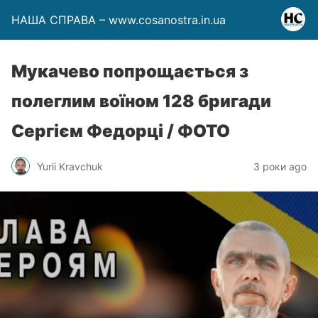
НАША СПРАВА – www.cosanostra.in.ua
Мукачево попрощається з
полеглим воїном 128 бригади
Сергієм Федорці / ФОТО
Yurii Kravchuk
3 роки ago