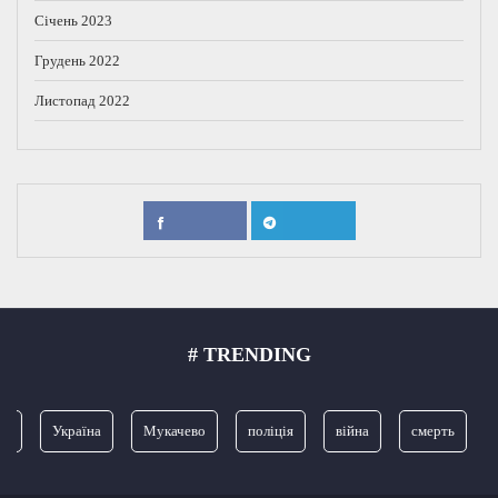
Січень 2023
Грудень 2022
Листопад 2022
# TRENDING
я
Україна
Мукачево
поліція
війна
смерть
З