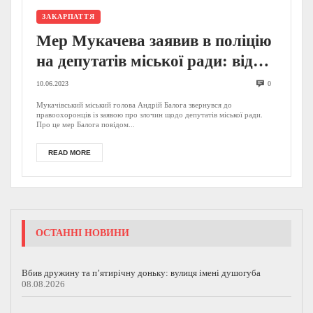
ЗАКАРПАТТЯ
Мер Мукачева заявив в поліцію
на депутатів міської ради: відомі
причини
10.06.2023
0
Мукачівський міський голова Андрій Балога звернувся до
правоохоронців із заявою про злочин щодо депутатів міської ради.
Про це мер Балога повідом...
READ MORE
ОСТАННІ НОВИНИ
Вбив дружину та п’ятирічну доньку: вулиця імені душогуба
08.08.2026